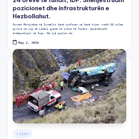
24 orëve të fundit, IDF: Shënjestruam
pozicionet dhe infrastrukturën e
Hezbollahut.
Forcat Mbrojtëse të Izraelit kanë njoftuar se kanë kryer rreth 50 sulme
ajrore në jug të Libani gjatë 24 orëve të fundit, pavarësisht
armëpushimit në fuqi. Në një postim në…
May 2, 2026
Lajme