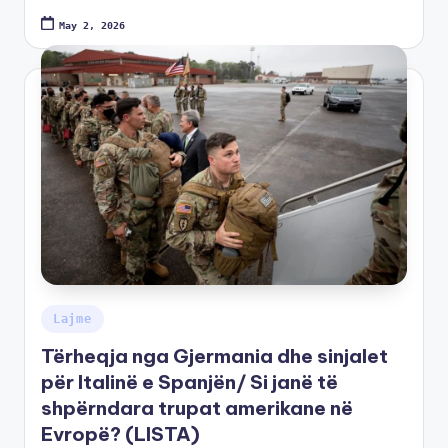
May 2, 2026
Lajme
Tërheqja nga Gjermania dhe sinjalet
për Italinë e Spanjën/ Si janë të
shpërndara trupat amerikane në
Evropë? (LISTA)