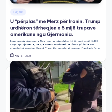
Lajme
U “përplas” me Merz për Iranin, Trump
urdhëron tërheqjen e 5 mijë trupave
amerikane nga Gjermania.
Departamenti Amerikan i Mbrojtjes po planifikon të tërheqë rreth 5,000
trupa nga Gjermania, në një moment tensionesh të forta politike mes
presidentit amerikan Donald Trump dhe kancelarit gjerman Friedrich Merz…
May 2, 2026