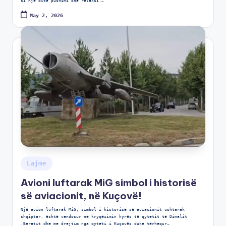
si një ditë pushimi dhe relaksi.…
May 2, 2026
Lajme
Avioni luftarak MiG simbol i historisë
së aviacionit, në Kuçovë!
Një avion luftarak MiG, simbol i historisë së aviacionit ushtarak
shqiptar, është vendosur në kryqëzimin hyrës të qytetit të Dimalit
.Beratit dhe me drejtim nga qyteti i Kuçovës duke tërhequr…