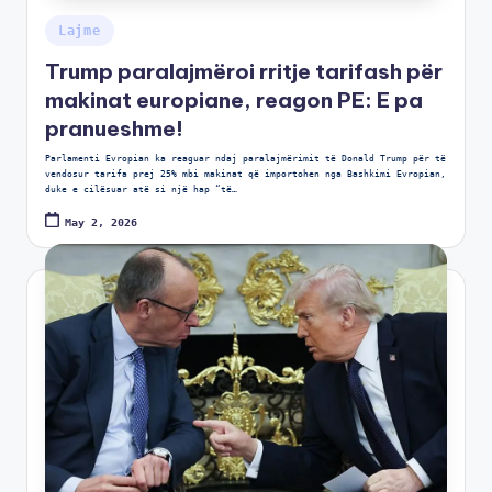
Lajme
Trump paralajmëroi rritje tarifash për
makinat europiane, reagon PE: E pa
pranueshme!
Parlamenti Evropian ka reaguar ndaj paralajmërimit të Donald Trump për të
vendosur tarifa prej 25% mbi makinat që importohen nga Bashkimi Evropian,
duke e cilësuar atë si një hap “të…
May 2, 2026