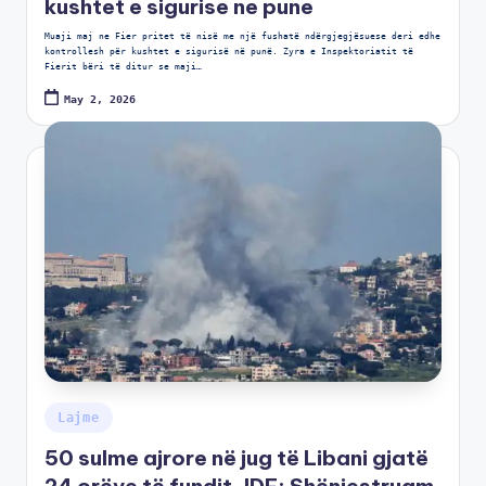
kushtet e sigurise ne pune
Muaji maj ne Fier pritet të nisë me një fushatë ndërgjegjësuese deri edhe
kontrollesh për kushtet e sigurisë në punë. Zyra e Inspektoriatit të
Fierit bëri të ditur se maji…
May 2, 2026
Lajme
50 sulme ajrore në jug të Libani gjatë