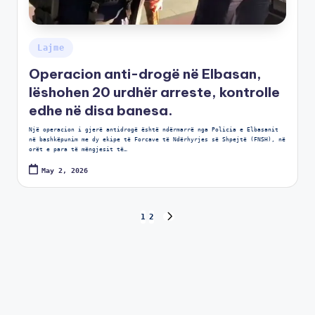
Lajme
Operacion anti-drogë në Elbasan,
lëshohen 20 urdhër arreste, kontrolle
edhe në disa banesa.
Një operacion i gjerë antidrogë është ndërmarrë nga Policia e Elbasanit
në bashkëpunim me dy ekipe të Forcave të Ndërhyrjes së Shpejtë (FNSH), në
orët e para të mëngjesit të…
May 2, 2026
1
2