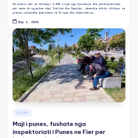
Me planin për të tërhequr 5,000 trupa nga Gjermania dhe paralajmërimet
për masa të ngjashme ndaj Italisë dhe Spanjës, vëmendja është rikthyer te
prania ushtarake amerikane në Evropë dhe shpërndarja…
May 2, 2026
Lajme
Maji i punes, fushate nga
inspektoriati i Punes ne Fier per