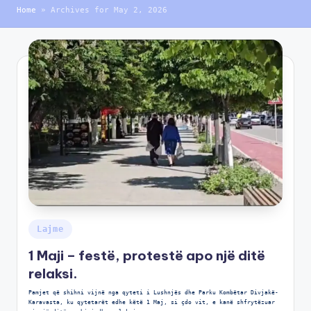
Home
»
Archives for May 2, 2026
Lajme
1 Maji – festë, protestë apo një ditë
relaksi.
Pamjet që shihni vijnë nga qyteti i Lushnjës dhe Parku Kombëtar Divjakë-
Karavasta, ku qytetarët edhe këtë 1 Maj, si çdo vit, e kanë shfrytëzuar