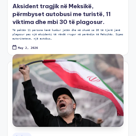
Aksident tragjik në Meksikë,
përmbyset autobusi me turistë, 11
viktima dhe mbi 30 të plagosur.
Të paktën 11 persona kanë humbur jetën dhe më shumë se 30 të tjerë janë
plagosur pas një aksidenti të rëndë rrugor në perëndim të Meksikës. Sipas
autoriteteve, një autobus…
May 2, 2026