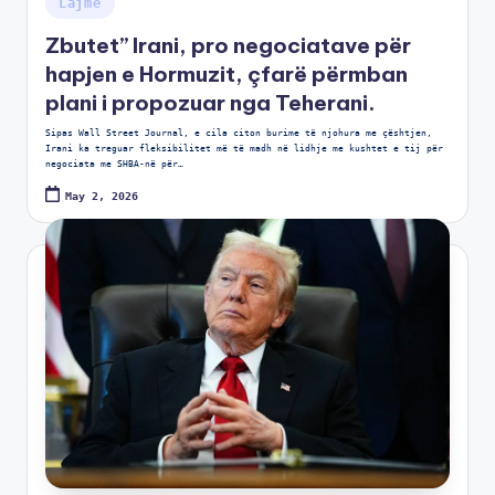
Lajme
Zbutet” Irani, pro negociatave për
hapjen e Hormuzit, çfarë përmban
plani i propozuar nga Teherani.
Sipas Wall Street Journal, e cila citon burime të njohura me çështjen,
Irani ka treguar fleksibilitet më të madh në lidhje me kushtet e tij për
negociata me SHBA-në për…
May 2, 2026