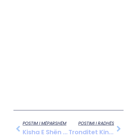
POSTIM I MËPARSHËM
POSTIMI I RADHËS
Kisha E Shën Kollit Në Perondi Prezanton Ekspozitë Fotografike !
Tronditet Kina, 82 Persona Humbin Jetën Pas Një Shpërthimi Në Një Minierë Qymyri.