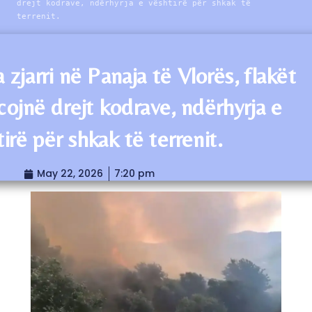
drejt kodrave, ndërhyrja e vështirë për shkak të
terrenit.
 zjarri në Panaja të Vlorës, flakët
cojnë drejt kodrave, ndërhyrja e
irë për shkak të terrenit.
May 22, 2026
7:20 pm