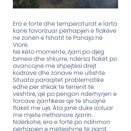
Era e fortë dhe temperaturat e larta
kanë favorizuar përhapjen e flakëve
në zonën e fshatit të Panaja në
Vlorë.
Në këto momente, zjarri po djeg
bimësi dhe shkurre, ndërsa flakët po
avancojnë me shpejtësi drejt
kodrave dhe zonave me ullishte.
Situata paraqitet problematike
edhe për shkak të terrenit të
vështirë, që po pengon ndërhyrjen e
forcave zjarrfikëse që të shuajnë
flakët me ujë. Ata janë duke izoluar
me mjete rrethanore zjarrin.
Ndërkohë, era e fortë po ndihmon
përhapjen e mëtejshme të zjarrit,