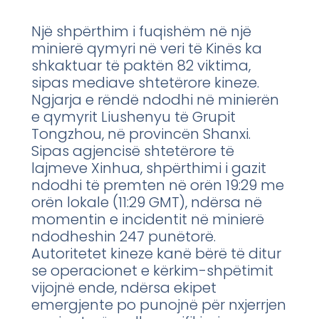
Një shpërthim i fuqishëm në një
minierë qymyri në veri të Kinës ka
shkaktuar të paktën 82 viktima,
sipas mediave shtetërore kineze.
Ngjarja e rëndë ndodhi në minierën
e qymyrit Liushenyu të Grupit
Tongzhou, në provincën Shanxi.
Sipas agjencisë shtetërore të
lajmeve Xinhua, shpërthimi i gazit
ndodhi të premten në orën 19:29 me
orën lokale (11:29 GMT), ndërsa në
momentin e incidentit në minierë
ndodheshin 247 punëtorë.
Autoritetet kineze kanë bërë të ditur
se operacionet e kërkim-shpëtimit
vijojnë ende, ndërsa ekipet
emergjente po punojnë për nxjerrjen