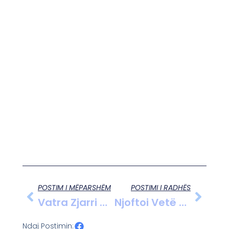
POSTIM I MËPARSHËM
POSTIMI I RADHËS
Vatra Zjarri Në Panaja Të Vlorës, Flakët Avancojnë Drejt Kodrave, Ndërhyrja E Vështirë Për Shkak Të Terrenit.
Njoftoi Vetë Familjen Dhe Ambulancën, 31-Vjeçari Gjendet I Pajetë Te Mbikalimi I Shkozetit
Ndaj Postimin: