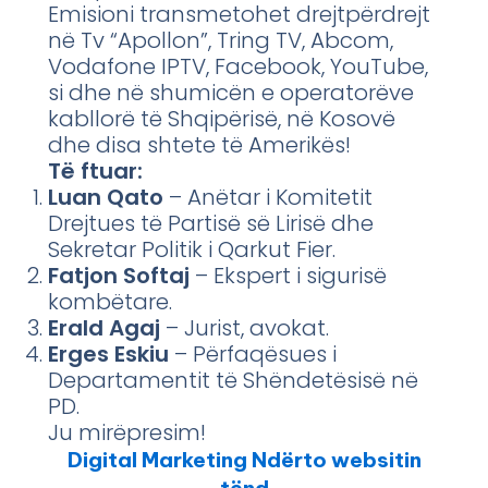
Emisioni transmetohet drejtpërdrejt
në Tv “Apollon”, Tring TV, Abcom,
Vodafone IPTV, Facebook, YouTube,
si dhe në shumicën e operatorëve
kabllorë të Shqipërisë, në Kosovë
dhe disa shtete të Amerikës!
Të ftuar:
Luan Qato
– Anëtar i Komitetit
Drejtues të Partisë së Lirisë dhe
Sekretar Politik i Qarkut Fier.
Fatjon Softaj
– Ekspert i sigurisë
kombëtare.
Erald Agaj
– Jurist, avokat.
Erges Eskiu
– Përfaqësues i
Departamentit të Shëndetësisë në
PD.
Ju mirëpresim!
Digital Marketing Ndërto websitin