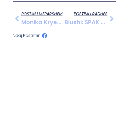
POSTIM I MËPARSHËM
POSTIMI I RADHËS
Monika Kryemadhi Shpërthen Kundër SPAK Dhe Liderve Të Mazhorancës: “Hetim Pasurisë Së Tyre.”
Blushi: SPAK Dhe GJKKO Po Veprojnë Në Favor Të Regjimit Dhe Për Qëllime Të Errëta.
Ndaj Postimin: