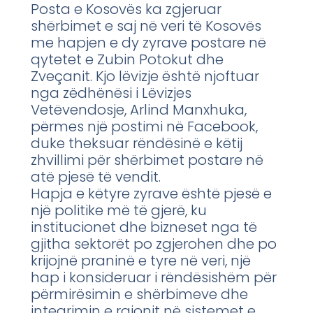
Posta e Kosovës ka zgjeruar
shërbimet e saj në veri të Kosovës
me hapjen e dy zyrave postare në
qytetet e Zubin Potokut dhe
Zveçanit. Kjo lëvizje është njoftuar
nga zëdhënësi i Lëvizjes
Vetëvendosje, Arlind Manxhuka,
përmes një postimi në Facebook,
duke theksuar rëndësinë e këtij
zhvillimi për shërbimet postare në
atë pjesë të vendit.
Hapja e këtyre zyrave është pjesë e
një politike më të gjerë, ku
institucionet dhe bizneset nga të
gjitha sektorët po zgjerohen dhe po
krijojnë praninë e tyre në veri, një
hap i konsideruar i rëndësishëm për
përmirësimin e shërbimeve dhe
integrimin e rajonit në sistemet e