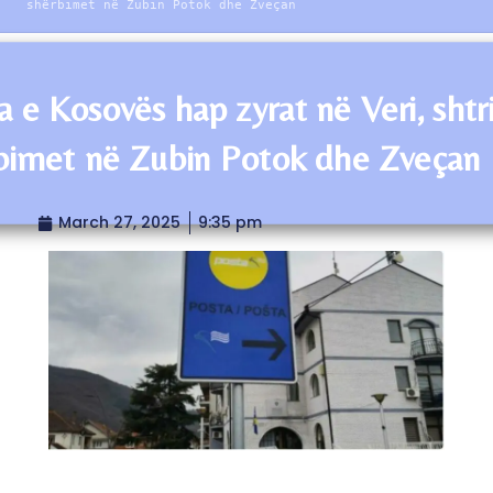
shërbimet në Zubin Potok dhe Zveçan
a e Kosovës hap zyrat në Veri, shtr
bimet në Zubin Potok dhe Zveçan
March 27, 2025
9:35 pm