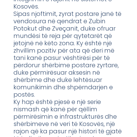
Kosovës.
Sipas njoftimit, zyrat postare janë të
vendosura në qendrat e Zubin
Potokut dhe Zveçanit, duke ofruar
mundësi të reja për qytetarët që
jetojnë në këto zona. Ky është një
zhvillim pozitiv për ata që deri më
tani kanë pasur vështirësi për të
përdorur shërbime postare zyrtare,
duke përmirësuar aksesin në
shërbime dhe duke lehtësuar
komunikimin dhe shpërndarjen e
postës.
Ky hap është pjesë e një serie
nismash që kanë për qëllim
përmirësimin e infrastrukturës dhe
shërbimeve në veri të Kosovës, një
rajon që ka pasur një histori të gjatë