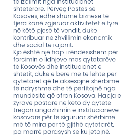
të izolimit nga institucionet
shtetërore. Përveç Postës së
Kosovës, edhe shumë biznese të
tjera kanë zgjeruar aktivitetet e tyre
në këtë pjesë të vendit, duke
kontribuar në zhvillimin ekonomik
dhe social të rajonit.
Kjo është një hap i rëndësishëm për
forcimin e lidhjeve mes qytetarëve
të Kosovës dhe institucionet e
shtetit, duke e bërë më të lehtë për
qytetarët që të aksesojnë shërbime
të ndryshme dhe të përfitojnë nga
mundësitë që ofron Kosova. Hapja e
zyrave postare në këto dy qytete
tregon angazhimin e institucioneve
kosovare për të siguruar shërbime
më të mira për të gjithë qytetarët,
pa marrë parasysh se ku jetojnë.