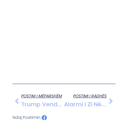
POSTIM I MËPARSHËM
POSTIMI I RADHËS
Trump Vendos Tarifa Doganore 25% Për Automjetet E Importuara, Von Der Leyen: Do Të Kërkojmë Zgjidhje Të Negociuara
Alarmi I Zi Në Iran: Ekzekutimet Arrijnë Rekorde Tronditëse Në 2024-2025
Ndaj Postimin: