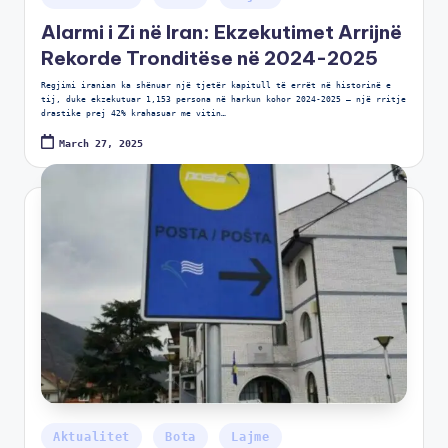
Alarmi i Zi në Iran: Ekzekutimet Arrijnë
Rekorde Tronditëse në 2024-2025
Regjimi iranian ka shënuar një tjetër kapitull të errët në historinë e
tij, duke ekzekutuar 1,153 persona në harkun kohor 2024-2025 – një rritje
drastike prej 42% krahasuar me vitin…
March 27, 2025
Aktualitet
Bota
Lajme