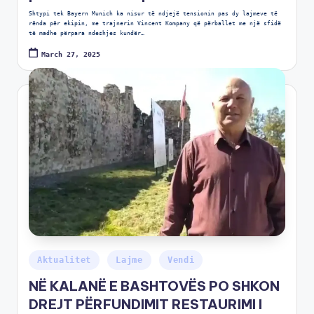
Shtypi tek Bayern Munich ka nisur të ndjejë tensionin pas dy lajmeve të
rënda për ekipin, me trajnerin Vincent Kompany që përballet me një sfidë
të madhe përpara ndeshjes kundër…
March 27, 2025
Aktualitet
Lajme
Vendi
NË KALANË E BASHTOVËS PO SHKON
DREJT PËRFUNDIMIT RESTAURIMI I