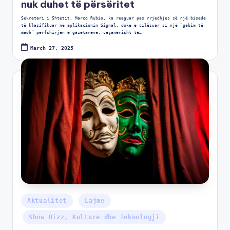
nuk duhet të përsëritet
Sekretari i Shtetit, Marco Rubio, ka reaguar pas rrjedhjes së një bisede
të klasifikuar në aplikacionin Signal, duke e cilësuar si një “gabim të
madh” përfshirjen e gazetarëve, veçanërisht të…
March 27, 2025
Aktualitet
Lajme
Show Bizz, Kulturë dhe Teknologji