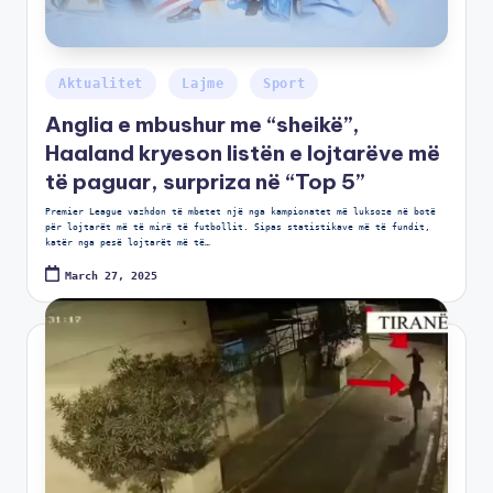
Aktualitet
Lajme
Sport
Anglia e mbushur me “sheikë”,
Haaland kryeson listën e lojtarëve më
të paguar, surpriza në “Top 5”
Premier League vazhdon të mbetet një nga kampionatet më luksoze në botë
për lojtarët më të mirë të futbollit. Sipas statistikave më të fundit,
katër nga pesë lojtarët më të…
March 27, 2025