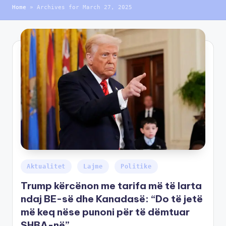
Home
»
Archives for March 27, 2025
Aktualitet
Lajme
Politike
Trump kërcënon me tarifa më të larta
ndaj BE-së dhe Kanadasë: “Do të jetë
më keq nëse punoni për të dëmtuar
SHBA-në”