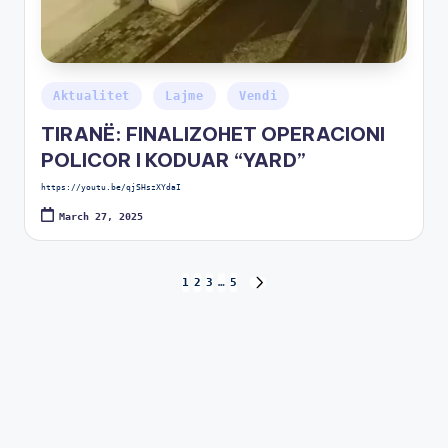
Aktualitet
Lajme
Vendi
TIRANË: FINALIZOHET OPERACIONI
POLICOR I KODUAR “YARD”
https://youtu.be/qjSHszXYdaI
March 27, 2025
1
2
3
…
5