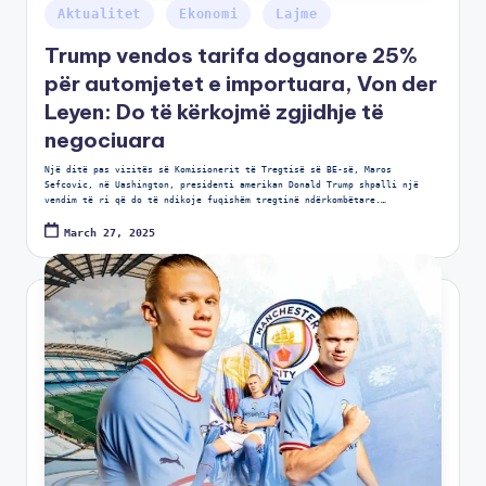
Aktualitet
Ekonomi
Lajme
Trump vendos tarifa doganore 25%
për automjetet e importuara, Von der
Leyen: Do të kërkojmë zgjidhje të
negociuara
Një ditë pas vizitës së Komisionerit të Tregtisë së BE-së, Maros
Sefcovic, në Uashington, presidenti amerikan Donald Trump shpalli një
vendim të ri që do të ndikoje fuqishëm tregtinë ndërkombëtare.…
March 27, 2025