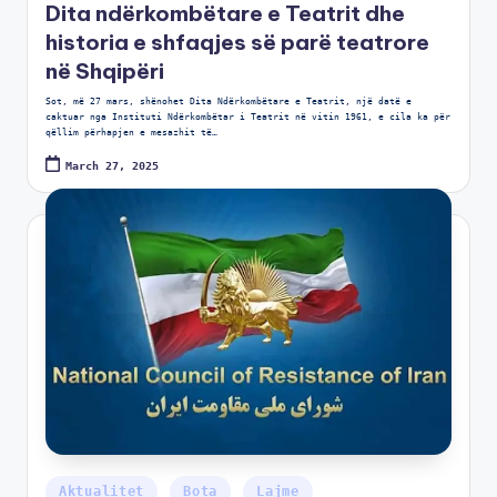
Dita ndërkombëtare e Teatrit dhe
historia e shfaqjes së parë teatrore
në Shqipëri
Sot, më 27 mars, shënohet Dita Ndërkombëtare e Teatrit, një datë e
caktuar nga Instituti Ndërkombëtar i Teatrit në vitin 1961, e cila ka për
qëllim përhapjen e mesazhit të…
March 27, 2025
Aktualitet
Bota
Lajme