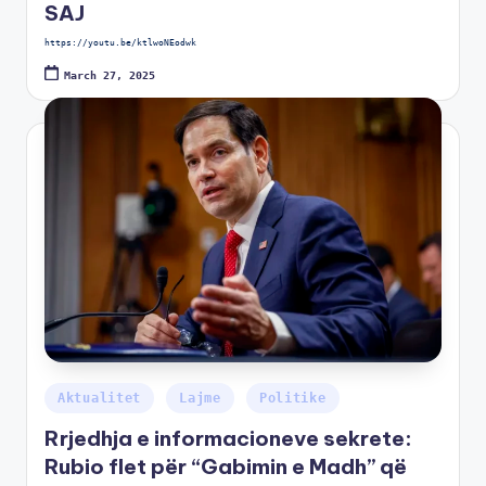
SAJ
https://youtu.be/ktlwoNEodwk
March 27, 2025
Aktualitet
Lajme
Politike
Rrjedhja e informacioneve sekrete:
Rubio flet për “Gabimin e Madh” që