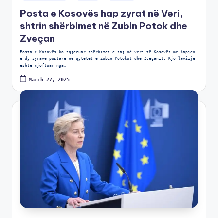
Posta e Kosovës hap zyrat në Veri,
shtrin shërbimet në Zubin Potok dhe
Zveçan
Posta e Kosovës ka zgjeruar shërbimet e saj në veri të Kosovës me hapjen
e dy zyrave postare në qytetet e Zubin Potokut dhe Zveçanit. Kjo lëvizje
është njoftuar nga…
March 27, 2025