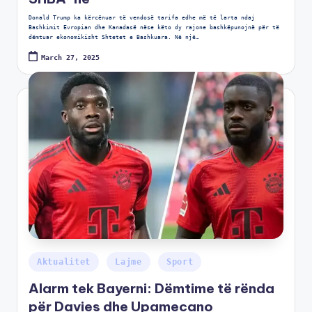
Donald Trump ka kërcënuar të vendosë tarifa edhe më të larta ndaj
Bashkimit Evropian dhe Kanadasë nëse këto dy rajone bashkëpunojnë për të
dëmtuar ekonomikisht Shtetet e Bashkuara. Në një…
March 27, 2025
Aktualitet
Lajme
Sport
Alarm tek Bayerni: Dëmtime të rënda
për Davies dhe Upamecano