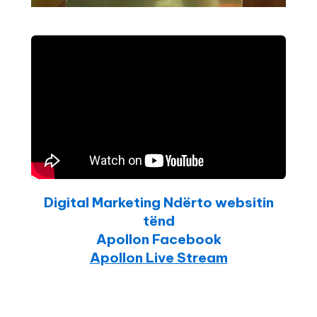
Digital Marketing Ndërto websitin
tënd
Apollon Facebook
Apollon Live Stream