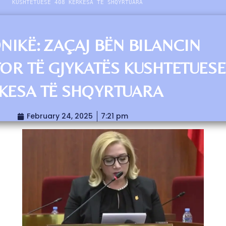
KUSHTETUESE 408 KËRKESA TË SHQYRTUARA
NIKË: ZAÇAJ BËN BILANCIN
TOR TË GJYKATËS KUSHTETUESE
KESA TË SHQYRTUARA
February 24, 2025
7:21 pm