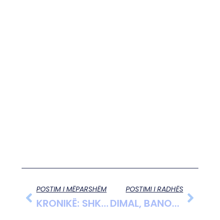
POSTIM I MËPARSHËM
POSTIMI I RADHËS
KRONIKË: SHKODRA FESTON KARNAVALET
DIMAL, BANORËT E FSHATIT SYZEZ JETOJNË MES UJËRAVE TË ZEZA