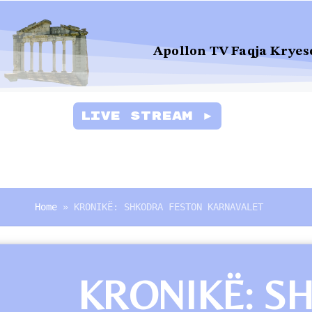
Apollon TV Faqja Kryes
Live Stream ►
Home
»
KRONIKË: SHKODRA FESTON KARNAVALET
KRONIKË: S