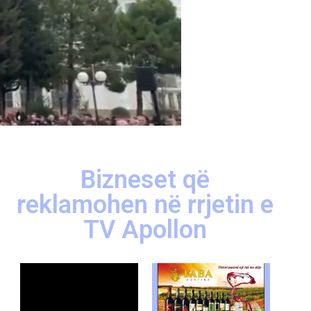
Bizneset që
reklamohen në rrjetin e
TV Apollon