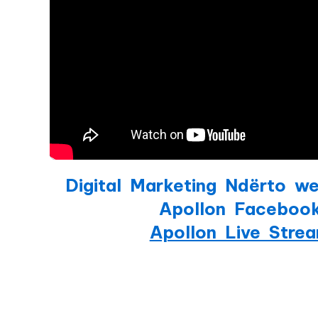
Digital Marketing Ndërto we
Apollon Faceboo
Apollon Live Stre