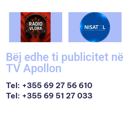
Bëj edhe ti publicitet në
TV Apollon
Tel:
+355 69 27 56 610
Tel: +355 69 51 27 033