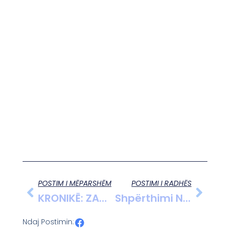
POSTIM I MËPARSHËM
POSTIMI I RADHËS
KRONIKË: ZAÇAJ BËN BILANCIN VJETOR TË GJYKATËS KUSHTETUESE 408 KËRKESA TË SHQYRTUARA
Shpërthimi Në Konsullatën Ruse Në Marsejë: Detaje Dhe Reagime
Ndaj Postimin: