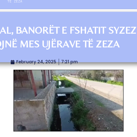
TË ZEZA
AL, BANORËT E FSHATIT SYZEZ
OJNË MES UJËRAVE TË ZEZA
February 24, 2025
7:21 pm