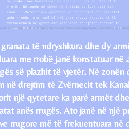
me rrobë janë konstatuar në anën e rrugës së plazhit të
vjetër. Në zonën që shkon në drejtim të Zvërnecit tek
Kanali i Motorit një qytetare ka parë armët dhe granatat
anës rrugës. Ato janë në një prej akseve rrugore më të
frekuentuara në qytet dhe kanë dalë në pjesën anësore të
rrugës. Është njoftuar policia ndërsa dyshohet se janë të
shumë viteve më parë. Elizabeta Shehaj është qytetarja e
cila ka zbuluar armët në shesh Ajo tregon se ka qënë duke
 granata të ndryshkura dhe dy arm
kaluar kur ka shkelur njërën prej tyre. Shehaj thotë se i
ka gjetur në pjesën anësore të rrugës….
uara me rrobë janë konstatuar në 
ugës së plazhit të vjetër. Në zonën 
n në drejtim të Zvërnecit tek Kanali
rit një qytetare ka parë armët dh
atat anës rrugës. Ato janë në një pr
ve rrugore më të frekuentuara në 