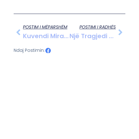
POSTIM I MËPARSHËM
POSTIMI I RADHËS
Kuvendi Miraton Amnistinë Penale, 466 Të Dënuar Lirohen Menjëherë Nga Burgjet
Një Tragjedi Është Regjistruar Në Bregdetin E Tales, Në Lezhë, Ku Dy Vajza Të Mitura Kanë Humbur Jetën Pasi U Mbytën Në Det.
Ndaj Postimin: