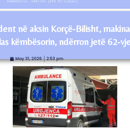
këmbësorin, ndërron jetë 62-vjeçari
dent në aksin Korçë-Bilisht, makina
las këmbësorin, ndërron jetë 62-vje
May 31, 2026
2:53 pm