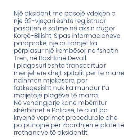
Një aksident me pasojë vdekjen e
një 62-vjeçari është regjistruar
pasditen e sotme në aksin rrugor
Korçë-Bilisht. Sipas informacioneve
paraprake, një automjet ka
përplasur një këmbësor në fshatin
Tren, në Bashkinë Devoll.
I plagosuri është transportuar
menjëherë drejt spitalit për të marrë
ndihmën mjekësore, por
fatkeqësisht nuk ka mundur t’u
mbijetojë plagëve të marra.
Në vendngjarje kanë mbërritur
shërbimet e Policisë, të cilat po
kryejnë veprimet procedurale dhe
po punojnë për zbardhjen e plotë të
rrethanave të aksidentit.