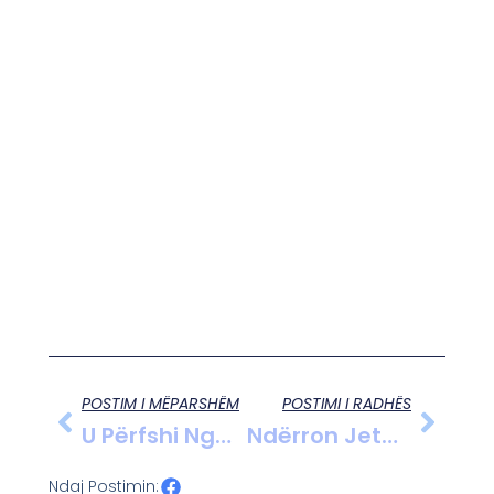
POSTIM I MËPARSHËM
POSTIMI I RADHËS
U Përfshi Nga Flakët, Shkumbohet Makina Në Aksin Korçë-Ersekë, Shpëton Mrekullisht Shoferi.
Ndërron Jetë Në Moshën 83-Vjeçare Babai I Ilir Metës, Ish-Presidenti Merr Leje Nga Burgu, I Jep Lamtumirën E Fundit Nesër Në Skrapar.
Ndaj Postimin: