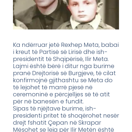
Ka ndërruar jetë Rexhep Meta, babai
i kreut të Partisë së Lirisë dhe ish-
presidentit të Shqipërisë, Ilir Meta.
Lajmi është bërë i ditur nga burime
pranë Drejtorisë së Burgjeve, të cilat
konfirmojnë gjithashtu se Meta do
të lejohet të marrë pjesë në
ceremoninë e përcjelljes së të atit
për në banesën e fundit.
Sipas të njëjtave burime, ish-
presidenti pritet të shoqërohet nesër
drejt fshatit Çepan në Skrapar
Mësohet se leja për Ilir Metën është