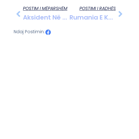
POSTIM I MËPARSHËM
POSTIMI I RADHËS
Aksident Në Aksin Korçë-Bilisht, Makina Përplas Këmbësorin, Ndërron Jetë 62-Vjeçari
Rumania E Konfirmon: Droni Që Goditi Ndërtesën E Banimit, Është Rus “Geran-2”
Ndaj Postimin: