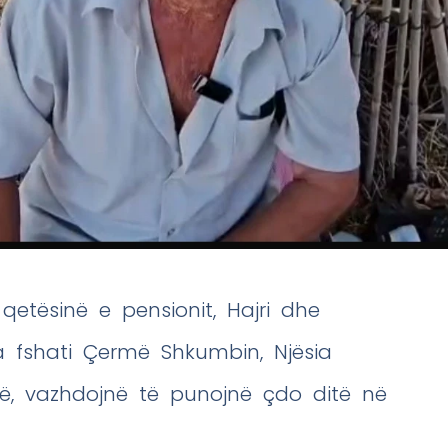
qetësinë e pensionit, Hajri dhe
a fshati Çermë Shkumbin, Njësia
akë, vazhdojnë të punojnë çdo ditë në