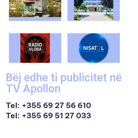
Bëj edhe ti publicitet në
TV Apollon
Tel:
+355 69 27 56 610
Tel: +355 69 51 27 033