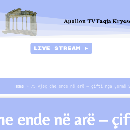
Apollon TV Faqja Kryes
Live Stream ►
Home
»
75 vjeç dhe ende në arë – çifti nga Çermë 
he ende në arë – ç