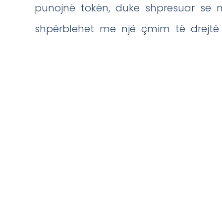
punojnë tokën, duke shpresuar se mu
shpërblehet me një çmim të drejtë 