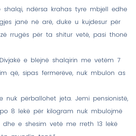
 shalqi, ndërsa krahas tyre mbjell edhe
jes janë në arë, duke u kujdesur për
ë rrugës për ta shitur vetë, pasi thonë
 Divjakë e blejnë shalqirin me vetëm 7
mim që, sipas fermerëve, nuk mbulon as
e nuk përballohet jeta. Jemi pensionistë,
apo 8 lekë për kilogram nuk mbulojmë
 dhe e shesim vetë me rreth 13 lekë