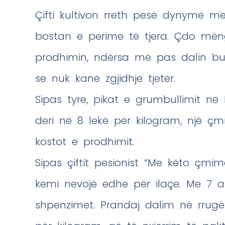
Çifti kultivon rreth pesë dynymë me
bostan e perime të tjera. Çdo mëng
prodhimin, ndërsa më pas dalin buz
se nuk kanë zgjidhje tjetër.
Sipas tyre, pikat e grumbullimit në
deri në 8 lekë për kilogram, një ç
kostot e prodhimit.
Sipas çiftit pesionist “Me këto çmim
kemi nevojë edhe për ilaçe. Me 7 
shpenzimet. Prandaj dalim në rrugë