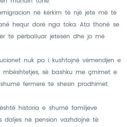
tën mundin tonë.”
 emigracion në kërkim të një jete më të
kanë hequr dorë nga toka. Ata thonë se
r të përballuar jetesën dhe jo më
itucionet nuk po i kushtojnë vëmendjen e
 mbështetjes, së bashku me çmimet e
n shumë fermerë të shesin prodhimet
 është historia e shumë familjeve
as daljes në pension vazhdojnë të