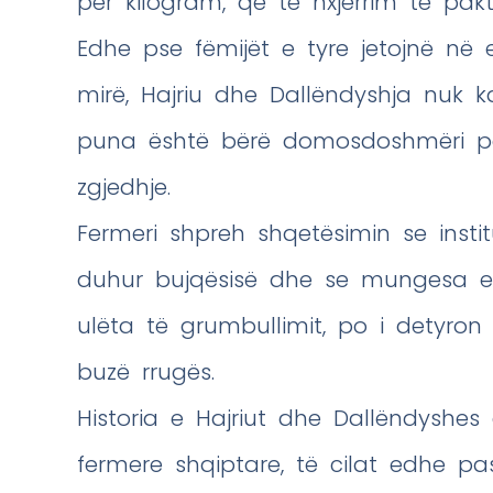
për kilogram, që të nxjerrim të pak
Edhe pse fëmijët e tyre jetojnë në
mirë, Hajriu dhe Dallëndyshja nuk 
puna është bërë domosdoshmëri pë
zgjedhje.
Fermeri shpreh shqetësimin se inst
duhur bujqësisë dhe se mungesa e
ulëta të grumbullimit, po i detyro
buzë rrugës.
Historia e Hajriut dhe Dallëndyshes
fermere shqiptare, të cilat edhe p