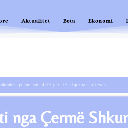
ore
Aktualitet
Bota
Ekonomi
Shkumbin punon çdo ditë për të siguruar jetesën.
ifti nga Çermë Shku