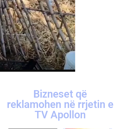
Bizneset që
reklamohen në rrjetin e
TV Apollon