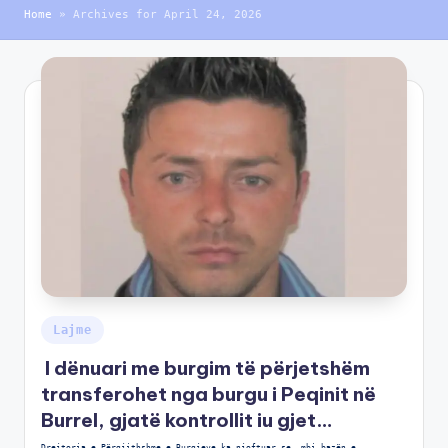
Home
»
Archives for April 24, 2026
Lajme
I dënuari me burgim të përjetshëm
transferohet nga burgu i Peqinit në
Burrel, gjatë kontrollit iu gjet…
Drejtoria e Përgjithshme e Burgjeve ka njoftuar se, mbi bazën e