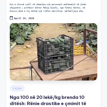
Kjo e shtunë sjell në vëmendje një personazh emblematik të jetës
shqiptare – profesor doktor Rakip Gjoshi, nga fshati Sankoc, në
Kosovo.Jeta e tij është një rrëfim sakrifice, përballjeje dhe…
April 24, 2026
Lajme
Nga 100 në 20 lekë/kg brenda 10
ditësh: Rënie drastike e çmimit të