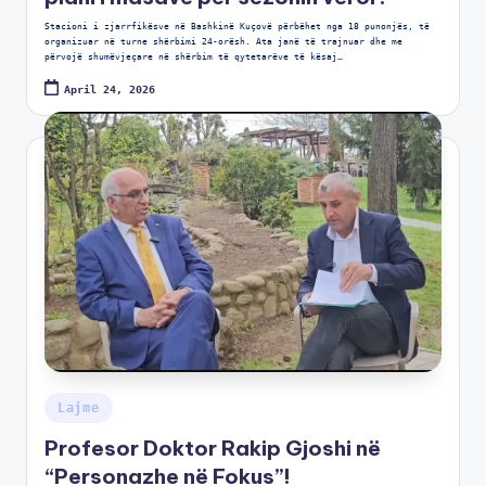
Stacioni i zjarrfikësve në Bashkinë Kuçovë përbëhet nga 18 punonjës, të
organizuar në turne shërbimi 24-orësh. Ata janë të trajnuar dhe me
përvojë shumëvjeçare në shërbim të qytetarëve të kësaj…
April 24, 2026
Lajme
Profesor Doktor Rakip Gjoshi në
“Personazhe në Fokus”!