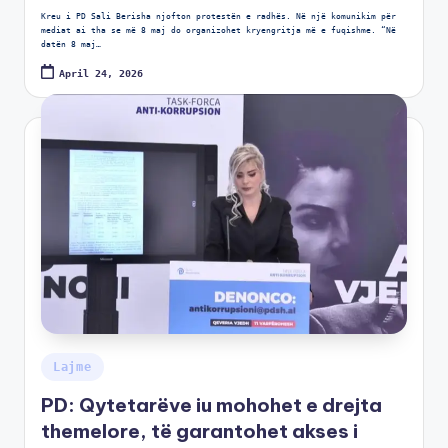
Kreu i PD Sali Berisha njofton protestën e radhës. Në një komunikim për
mediat ai tha se më 8 maj do organizohet kryengritja më e fuqishme. “Në
datën 8 maj…
April 24, 2026
Lajme
PD: Qytetarëve iu mohohet e drejta
themelore, të garantohet akses i