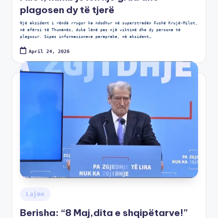
plagosen dy të tjerë
Një aksident i rëndë rrugor ka ndodhur në superstradën Fushë Krujë-Milot,
në afërsi të Thumanës, duke lënë pas një viktimë dhe dy persona të
plagosur. Sipas informacioneve paraprake, në aksident…
April 24, 2026
Lajme
Berisha: “8 Maj,dita e shqipëtarve!”