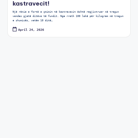
kastravecit!
Një rënie e fortë e çmimit të kastravecit është regjistruar në tregun
vendas gjatë ditëve të fundit. Nga rreth 100 lekë për kilogram në tregun
e shumicës, vetëm 10 ditë…
April 24, 2026