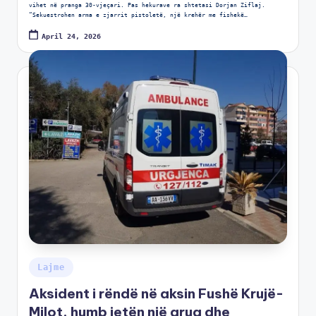
vihet në pranga 30-vjeçari. Pas hekurave ra shtetasi Dorjan Ziflaj.
“Sekuestrohen arma e zjarrit pistoletë, një krehër me fishekë…
April 24, 2026
Lajme
Aksident i rëndë në aksin Fushë Krujë-
Milot, humb jetën një grua dhe