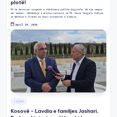
plotë!
PD ka denoncuar mungesën e shërbimeve publike digjitale. Në një reagim
për mediat, zëdhënësja e antikorrupsionit në PD, Genta Vangjeli thekson
se Bashkia e Tiranës ka hapur procedurat e kredive…
April 24, 2026
Lajme
Kosovë – Lavdia e familjes Jashari,