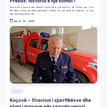
Prekaz: historia e një kombi !
Historia e Kosovo War mbetet historia e një populli që luftoi për liri.
Në këtë rrëfim të madh qëndrese, Prekaz zë një vend të veçantë, si një
nga destinacionet më…
April 24, 2026
Lajme
Kuçovë – Stacioni i zjarrfikësve dhe
plani i masave për sezonin veror!