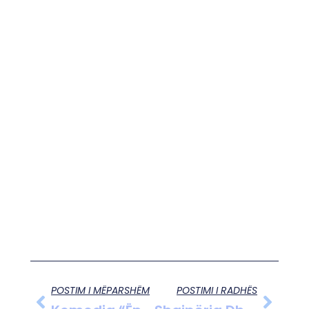
POSTIM I MËPARSHËM
POSTIMI I RADHËS