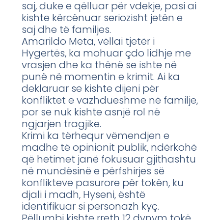
saj, duke e qëlluar për vdekje, pasi ai
kishte kërcënuar seriozisht jetën e
saj dhe të familjes.
Amarildo Meta, vëllai tjetër i
Hygertës, ka mohuar çdo lidhje me
vrasjen dhe ka thënë se ishte në
punë në momentin e krimit. Ai ka
deklaruar se kishte dijeni për
konfliktet e vazhdueshme në familje,
por se nuk kishte asnjë rol në
ngjarjen tragjike.
Krimi ka tërhequr vëmendjen e
madhe të opinionit publik, ndërkohë
që hetimet janë fokusuar gjithashtu
në mundësinë e përfshirjes së
konflikteve pasurore për tokën, ku
djali i madh, Hyseni, është
identifikuar si personazh kyç.
Pëllumbi kishte rreth 12 dynym tokë,