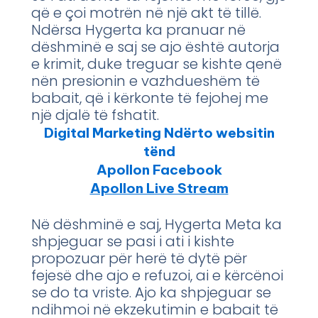
që e çoi motrën në një akt të tillë.
Ndërsa Hygerta ka pranuar në
dëshminë e saj se ajo është autorja
e krimit, duke treguar se kishte qenë
nën presionin e vazhdueshëm të
babait, që i kërkonte të fejohej me
një djalë të fshatit.
Digital Marketing Ndërto websitin
tënd
Apollon Facebook
Apollon Live Stream
Në dëshminë e saj, Hygerta Meta ka
shpjeguar se pasi i ati i kishte
propozuar për herë të dytë për
fejesë dhe ajo e refuzoi, ai e kërcënoi
se do ta vriste. Ajo ka shpjeguar se
ndihmoi në ekzekutimin e babait të