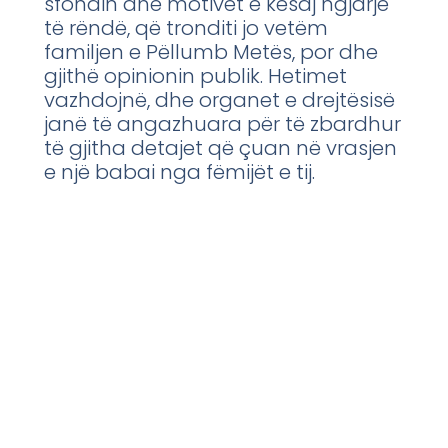
sfondin dhe motivet e kësaj ngjarje
të rëndë, që tronditi jo vetëm
familjen e Pëllumb Metës, por dhe
gjithë opinionin publik. Hetimet
vazhdojnë, dhe organet e drejtësisë
janë të angazhuara për të zbardhur
të gjitha detajet që çuan në vrasjen
e një babai nga fëmijët e tij.