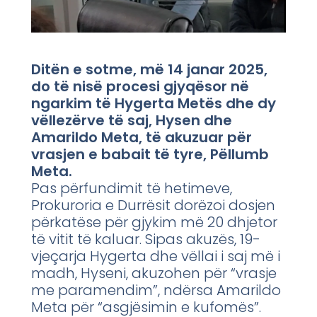
Ditën e sotme, më 14 janar 2025,
do të nisë procesi gjyqësor në
ngarkim të Hygerta Metës dhe dy
vëllezërve të saj, Hysen dhe
Amarildo Meta, të akuzuar për
vrasjen e babait të tyre, Pëllumb
Meta.
Pas përfundimit të hetimeve,
Prokuroria e Durrësit dorëzoi dosjen
përkatëse për gjykim më 20 dhjetor
të vitit të kaluar. Sipas akuzës, 19-
vjeçarja Hygerta dhe vëllai i saj më i
madh, Hyseni, akuzohen për “vrasje
me paramendim”, ndërsa Amarildo
Meta për “asgjësimin e kufomës”.