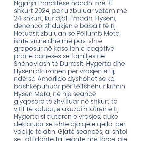
Ngjarja tronditëse ndodhi më 10
shkurt 2024, por u zbuluar vetëm më
24 shkurt, kur djali i madh, Hyseni,
denoncoi zhdukjen e babait të tij.
Hetuesit zbuluan se Pëllumb Meta
ishte vrarë dhe më pas ishte
groposur në kasollen e bagëtive
pranë banesës së familjes në
Shënavlash të Durrësit. Hygerta dhe
Hyseni akuzohen për vrasjen e tij,
ndërsa Amarildo dyshohet se ka
bashkëpunuar për të fshehur krimin.
Hysen Meta, në një seancë
gjyqësore të zhvilluar në shkurt të
vitit të kaluar, e akuzoi motrën e tij
Hygerta si autoren e vrasjes, duke
deklaruar se ishte ajo që e qëlloi për
vdekje të atin. Gjatë seancës, ai shtoi
se i ati donte ta fejonte me forcë, gjë