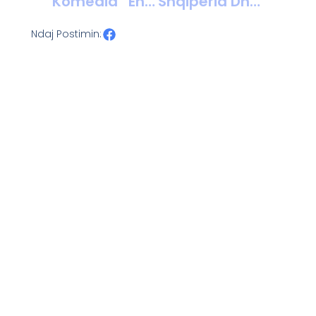
Komedia “Ëndërr Në Papafingo” E Leka Bungos Rikthehet Në Skenën E Teatrit “Skampa” Në Elbasan
Shqipëria Dhe Ballkani Perëndimor: Perspektivat Për Integrim Dhe Sfida Rajonale
Ndaj Postimin: