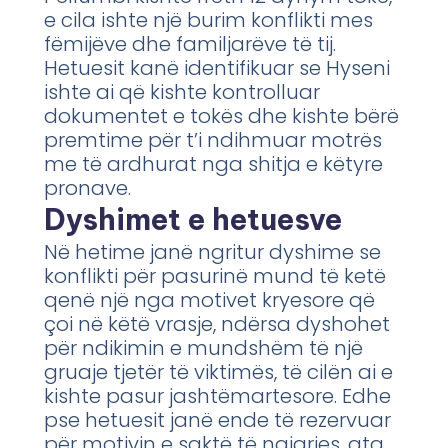
e cila ishte një burim konflikti mes
fëmijëve dhe familjarëve të tij.
Hetuesit kanë identifikuar se Hyseni
ishte ai që kishte kontrolluar
dokumentet e tokës dhe kishte bërë
premtime për t’i ndihmuar motrës
me të ardhurat nga shitja e këtyre
pronave.
Dyshimet e hetuesve
Në hetime janë ngritur dyshime se
konflikti për pasurinë mund të ketë
qenë një nga motivet kryesore që
çoi në këtë vrasje, ndërsa dyshohet
për ndikimin e mundshëm të një
gruaje tjetër të viktimës, të cilën ai e
kishte pasur jashtëmartesore. Edhe
pse hetuesit janë ende të rezervuar
për motivin e saktë të ngjarjes, ata