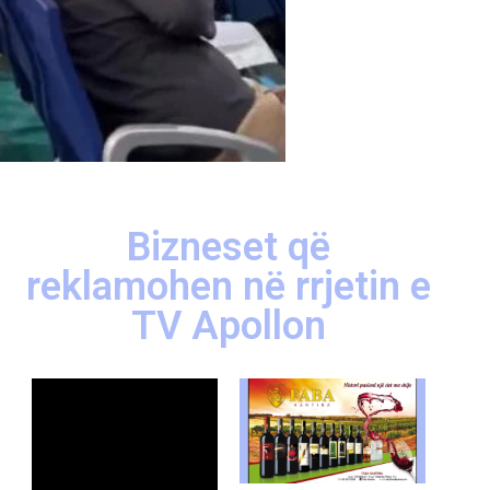
Bizneset që
reklamohen në rrjetin e
TV Apollon