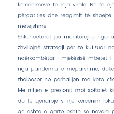
kërcënimeve të reja virale. Në të nj
përgatitjes dhe reagimit të shpejt
mëtejshme.
Shkencëtarët po monitorojnë nga a
zhvillojnë strategji për të kufizuar n
ndërkombëtar i mjekësisë mbetet 
nga pandemia e mëparshme, duke 
thelbësor në përballjen me këto sfi
Me rritjen e presionit mbi spitalet 
do të qëndrojë si një kërcënim lok
që është e qartë është se nevoja