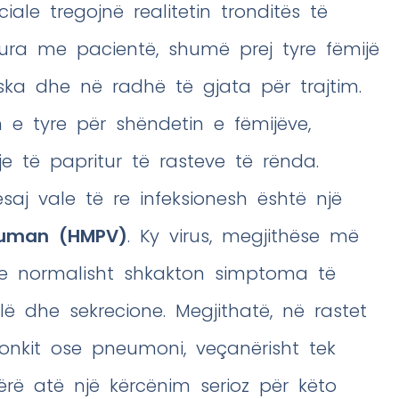
ale tregojnë realitetin tronditës të
hura me pacientë, shumë prej tyre fëmijë
ka dhe në radhë të gjata për trajtim.
 e tyre për shëndetin e fëmijëve,
je të papritur të rasteve të rënda.
ësaj vale të re infeksionesh është një
uman (HMPV)
. Ky virus, megjithëse më
he normalisht shkakton simptoma të
ollë dhe sekrecione. Megjithatë, në rastet
nkit ose pneumoni, veçanërisht tek
rë atë një kërcënim serioz për këto