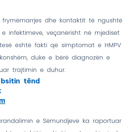
ë frymëmarrjes dhe kontaktit të ngushtë
 e infektimeve, veçanërisht në mjediset
htesë është fakti që simptomat e HMPV
akonshëm, duke e bërë diagnozën e
ar trajtimin e duhur.
bsitin tënd
k
am
Parandalimin e Sëmundjeve ka raportuar