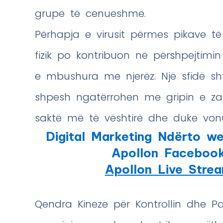
grupe të cenueshme.
Përhapja e virusit përmes pikave t
fizik po kontribuon në përshpejtimin
e mbushura me njerëz. Një sfidë s
shpesh ngatërrohen me gripin e z
saktë më të vështirë dhe duke vonu
Digital Marketing Ndërto we
Apollon Faceboo
Apollon Live Stre
Qendra Kineze për Kontrollin dhe 