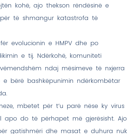
ëjtën kohë, ajo thekson rëndësinë e
ë për të shmangur katastrofa të
fër evolucionin e HMPV dhe po
dikimin e tij. Ndërkohë, komuniteti
i vëmendshëm ndaj mësimeve të nxjerra
e bërë bashkëpunimin ndërkombëtar
da.
kineze, mbetet për t’u parë nëse ky virus
al apo do të përhapet më gjerësisht. Ajo
 për gatishmëri dhe masat e duhura nuk