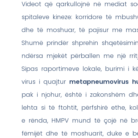
Videot që qarkullojnë në mediat soci
spitaleve kineze: korridore të mbus
dhe të moshuar, të pajisur me mas
Shumë prindër shprehin shqetësimin
ndërsa mjekët përballen me një rrit
Sipas raportimeve lokale, burimi i k
virus i quajtur
metapneumovirus h
pak i njohur, është i zakonshëm d
lehta si të ftohtit, përfshirë ethe, k
e rënda, HMPV mund të çojë në bro
fëmijët dhe të moshuarit, duke e bë