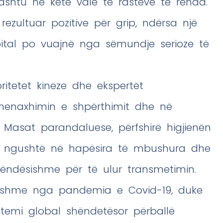
hashtu në këtë valë të rasteve të rënda.
ezultuar pozitive për grip, ndërsa një
ital po vuajnë nga sëmundje serioze të
oritetet kineze dhe ekspertët
menaxhimin e shpërthimit dhe në
 Masat parandaluese, përfshirë higjienën
ë ngushtë në hapësira të mbushura dhe
ëndësishme për të ulur transmetimin.
imbshme nga pandemia e Covid-19, duke
stemi global shëndetësor përballë