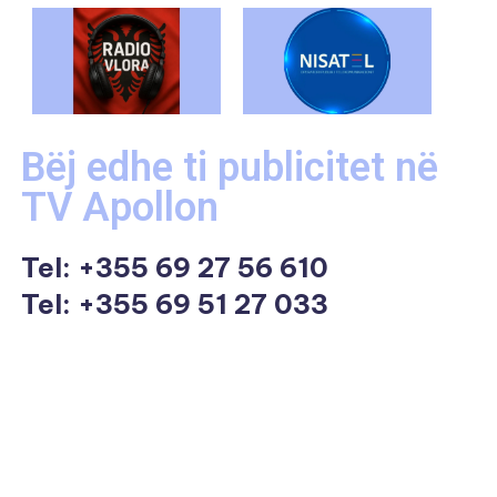
Bëj edhe ti publicitet në
TV Apollon
Tel:
+355 69 27 56 610
Tel: +355 69 51 27 033