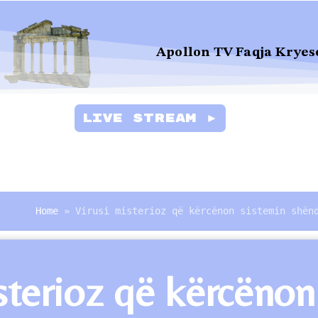
Apollon TV Faqja Kryes
Live Stream ►
Home
»
Virusi misterioz që kërcënon sistemin shën
sterioz që kërcënon