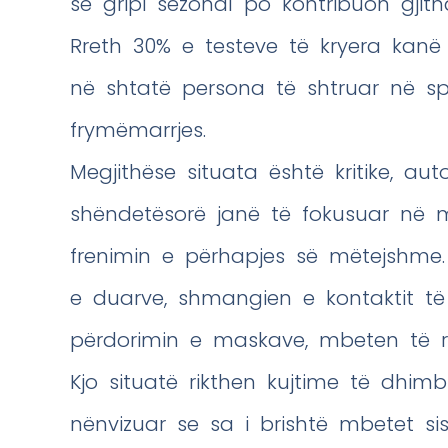
se gripi sezonal po kontribuon gjit
Rreth 30% e testeve të kryera kanë r
në shtatë persona të shtruar në sp
frymëmarrjes.
Megjithëse situata është kritike, aut
shëndetësorë janë të fokusuar në 
frenimin e përhapjes së mëtejshme.
e duarve, shmangien e kontaktit t
përdorimin e maskave, mbeten të r
Kjo situatë rikthen kujtime të dh
nënvizuar se sa i brishtë mbetet si