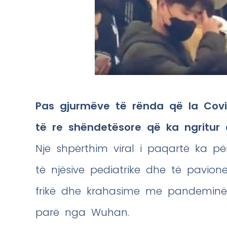
Pas gjurmëve të rënda që la Covid
të re shëndetësore që ka ngritur 
Një shpërthim viral i paqartë ka për
të njësive pediatrike dhe të pavionev
frikë dhe krahasime me pandeminë
parë nga Wuhan.