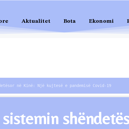
ore
Aktualitet
Bota
Ekonomi
detësor në Kinë: Një kujtesë e pandemisë Covid-19
 sistemin shëndetës