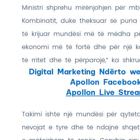
Ministri shprehu mirënjohjen për m
Kombinatit, duke theksuar se puna e 
të krijuar mundësi më të mëdha për
ekonomi më të fortë dhe për një ko
të rritet dhe të përparojë,” ka shkr
Digital Marketing Ndërto we
Apollon Faceboo
Apollon Live Stre
Takimi ishte një mundësi për qytet
nevojat e tyre dhe të ndajnë shqet