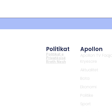
Politikat
Apollon
Politikat e
Apollon TV Faqj
Privatësisë
Kryesore
Rreth Nesh
Aktualitet
Bota
Ekonomi
Politike
Sport