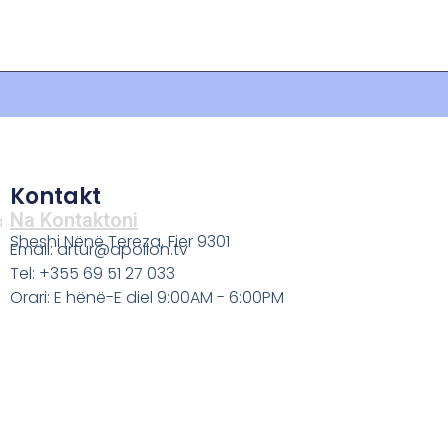
Kontakt
Na Kontaktoni
a
Sheshi Nënë Tereza, Fier 9301
Email: artur@apollon.tv
Tel: +355 69 51 27 033
Orari: E hënë-E diel 9:00AM - 6:00PM