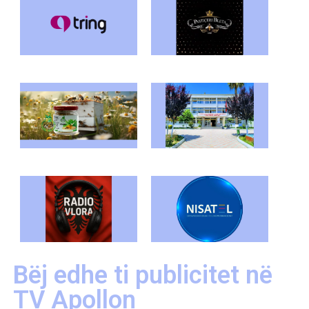
Bëj edhe ti publicitet në
TV Apollon