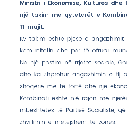
Ministri i Ekonomisë, Kulturës dhe 
një takim me qytetarët e Kombina
11 majit.
Ky takim është pjesë e angazhimit t
komunitetin dhe për të ofruar mundës
Në një postim në rrjetet sociale, 
dhe ka shprehur angazhimin e tij p
shoqërie më të fortë dhe një ekonom
Kombinati është një rajon me njer
mbështetës të Partisë Socialiste, q
zhvillimin e mëtejshëm të zonës.