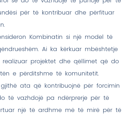
roi se do të vazhdojë të punojë për të
ndësi për të kontribuar dhe përfituar
n.
konsideron Kombinatin si një model të
 qëndrueshëm. Ai ka kërkuar mbështetje
realizuar projektet dhe qëllimet që do
etën e përditshme të komunitetit.
 gjithë ata që kontribuojnë për forcimin
o të vazhdojë pa ndërprerje për të
rtuar një të ardhme më të mirë për të