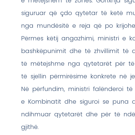
e mëtejshëm të zonës. Gonxhja sigu
siguruar që çdo qytetar të ketë mu
nga mundësitë e reja që po krijohe
Përmes këtij angazhimi, ministri e 
bashkëpunimit dhe të zhvillimit të
të mëtejshme nga qytetarët për të 
të sjellin përmirësime konkrete në j
Në përfundim, ministri falënderoi të
e Kombinatit dhe siguroi se puna d
ndihmuar qytetarët dhe për të ndë
gjithë.