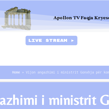
Apollon TV Faqja Kryes
Live Stream ►
Home
»
Vijon angazhimi i ministrit Gonxhja për ko
azhimi i ministrit 