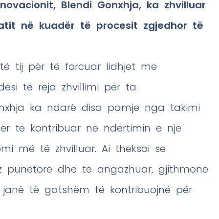
Inovacionit, Blendi Gonxhja, ka zhvilluar
tit në kuadër të procesit zgjedhor të
ë tij për të forcuar lidhjet me
i të reja zhvillimi për ta.
Gonxhja ka ndarë disa pamje nga takimi
ër të kontribuar në ndërtimin e një
i më të zhvilluar. Ai theksoi se
ëz punëtorë dhe të angazhuar, gjithmonë
ë janë të gatshëm të kontribuojnë për