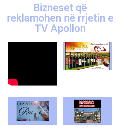
Bizneset që
reklamohen në rrjetin e
TV Apollon