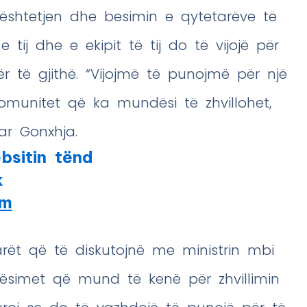
bështetjen dhe besimin e qytetarëve të
tij dhe e ekipit të tij do të vijojë për
 të gjithë. “Vijojmë të punojmë për një
munitet që ka mundësi të zhvillohet,
uar Gonxhja.
bsitin tënd
k
am
arët që të diskutojnë me ministrin mbi
ësimet që mund të kenë për zhvillimin