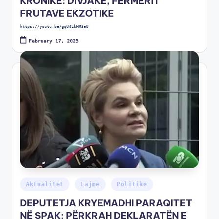
KRONIKË: DIVJAKË, FERMERI I
FRUTAVE EKZOTIKE
https://youtu.be/gqU4LkMR3aU
February 17, 2025
Aktualitet
Lajme
Politike
DEPUTETJA KRYEMADHI PARAQITET
NË SPAK: PËRKRAH DEKLARATËN E