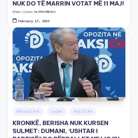
NUK DO TË MARRIN VOTAT MË 11 MAJ!
https://youtu.be/ONbV4BBcELk
February 17, 2025
Aktualitet
Lajme
Politike
KRONIKË, BERISHA NUK KURSEN
SULMET: DUMANI, ‘USHTAR I