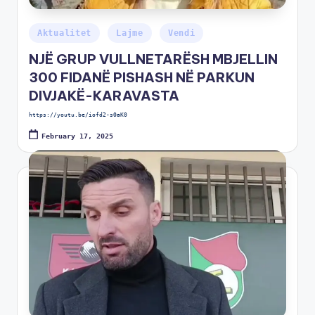
Aktualitet
Lajme
Vendi
NJË GRUP VULLNETARËSH MBJELLIN
300 FIDANË PISHASH NË PARKUN
DIVJAKË-KARAVASTA
https://youtu.be/iofd2-s0aK0
February 17, 2025