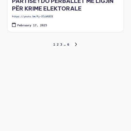
PARTISË’! DO PËRBALLET ME LIGJIN
PËR KRIME ELEKTORALE
https://youtu.be/Fy-3libN3CE
February 17, 2025
1
2
3
…
6