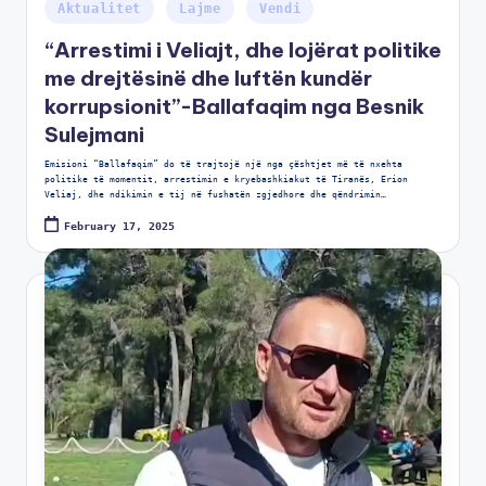
Aktualitet
Lajme
Vendi
“Arrestimi i Veliajt, dhe lojërat politike
me drejtësinë dhe luftën kundër
korrupsionit”-Ballafaqim nga Besnik
Sulejmani
Emisioni “Ballafaqim” do të trajtojë një nga çështjet më të nxehta
politike të momentit, arrestimin e kryebashkiakut të Tiranës, Erion
Veliaj, dhe ndikimin e tij në fushatën zgjedhore dhe qëndrimin…
February 17, 2025