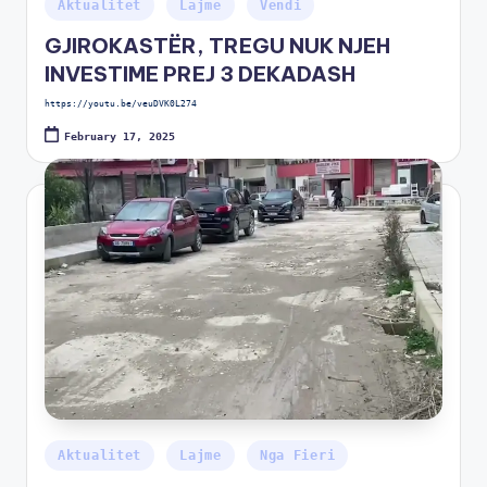
Aktualitet
Lajme
Vendi
GJIROKASTËR, TREGU NUK NJEH
INVESTIME PREJ 3 DEKADASH
https://youtu.be/veuDVK0L274
February 17, 2025
Aktualitet
Lajme
Nga Fieri