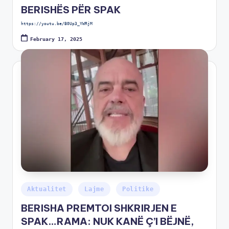
BERISHËS PËR SPAK
https://youtu.be/B0Up3_YWRjM
February 17, 2025
Aktualitet
Lajme
Politike
BERISHA PREMTOI SHKRIRJEN E
SPAK…RAMA: NUK KANË Ç’I BËJNË,