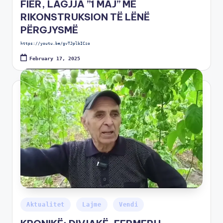
FIER, LAGJJA ”1 MAJ” ME
RIKONSTRUKSION TË LËNË
PËRGJYSMË
https://youtu.be/gvTJplbICzo
February 17, 2025
Aktualitet
Lajme
Vendi