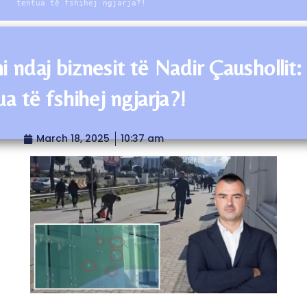
tentua të fshihej ngjarja?!
i ndaj biznesit të Nadir Çaushollit: 
ua të fshihej ngjarja?!
March 18, 2025
10:37 am