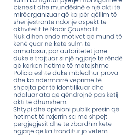
sulm ka ngritur pyetje mbi sigurinë e
biznesit dhe mundësinë e një akti të
mirëorganizuar që ka për qëllim të
shënjestronte ndonjë aspekt të
aktivitetit të Nadir Çaushollit.
Nuk dihen ende motivet që mund të
kenë çuar në këtë sulm të
armatosur, por autoritetet janë
duke e trajtuar si një ngjarje të rëndë
që kërkon hetime të mëtejshme.
Policia është duke mbledhur prova
dhe ka ndërmarrë veprime të
shpejta për të identifikuar dhe
ndaluar ata që qëndrojnë pas këtij
akti të dhunshëm.
Shtypi dhe opinioni publik presin që
hetimet të nxjerrin sa më shpejt
përgjegjësit dhe të zbardhin këtë
ngjarje që ka tronditur jo vetëm