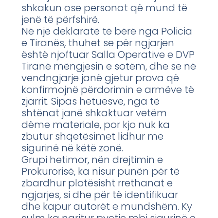
shkakun ose personat që mund të
jenë të përfshirë.
Në një deklaratë të bërë nga Policia
e Tiranës, thuhet se për ngjarjen
është njoftuar Salla Operative e DVP
Tiranë mëngjesin e sotëm, dhe se në
vendngjarje janë gjetur prova që
konfirmojnë përdorimin e armëve të
zjarrit. Sipas hetuesve, nga të
shtënat janë shkaktuar vetëm
dëme materiale, por kjo nuk ka
zbutur shqetësimet lidhur me
sigurinë në këtë zonë.
Grupi hetimor, nën drejtimin e
Prokurorisë, ka nisur punën për të
zbardhur plotësisht rrethanat e
ngjarjes, si dhe për të identifikuar
dhe kapur autorët e mundshëm. Ky