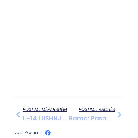
POSTIM I MËPARSHËM
POSTIMI I RADHËS
U-14 LUSHNJA FITON 1-0 ME ALBANËT NGA TIRANA
Rama: Pasaporta Europiane, Hapi I Paharruar Për Qytetarët, Të Bashkohemi Në 11 Maj Për Integrimin Në BE
Ndaj Postimin: