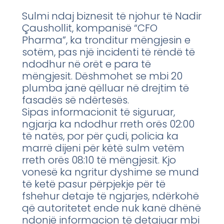
Sulmi ndaj biznesit të njohur të Nadir
Çaushollit, kompanisë “CFO
Pharma”, ka tronditur mëngjesin e
sotëm, pas një incidenti të rëndë të
ndodhur në orët e para të
mëngjesit. Dëshmohet se mbi 20
plumba janë qëlluar në drejtim të
fasadës së ndërtesës.
Sipas informacionit të siguruar,
ngjarja ka ndodhur rreth orës 02:00
të natës, por për çudi, policia ka
marrë dijeni për këtë sulm vetëm
rreth orës 08:10 të mëngjesit. Kjo
vonesë ka ngritur dyshime se mund
të ketë pasur përpjekje për të
fshehur detaje të ngjarjes, ndërkohë
që autoritetet ende nuk kanë dhënë
ndonjë informacion të detajuar mbi