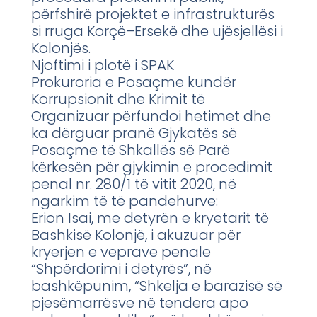
përfshirë projektet e infrastrukturës
si rruga Korçë–Ersekë dhe ujësjellësi i
Kolonjës.
Njoftimi i plotë i SPAK
Prokuroria e Posaçme kundër
Korrupsionit dhe Krimit të
Organizuar përfundoi hetimet dhe
ka dërguar pranë Gjykatës së
Posaçme të Shkallës së Parë
kërkesën për gjykimin e procedimit
penal nr. 280/1 të vitit 2020, në
ngarkim të të pandehurve:
Erion Isai, me detyrën e kryetarit të
Bashkisë Kolonjë, i akuzuar për
kryerjen e veprave penale
“Shpërdorimi i detyrës”, në
bashkëpunim, “Shkelja e barazisë së
pjesëmarrësve në tendera apo