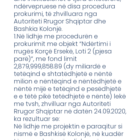
ndërvepruese në disa procedura
prokurimi, të zhvilluara nga
Autoriteti Rrugor Shqiptar dhe
Bashkia Kolonjë.
1.Në lidhje me procedurën e
prokurimit me objekt “Ndërtimi i
rrugës Korçë Ersekë, Loti 2 (pjesa
parë)”, me fond limit
2,879,999,858.89 (dy miliardë e
tetëqind e shtatëdhjetë e nëntë
milion e nëntëqind e nëntëdhjetë e
nëntë mijë e tetëqind e pesëdhjetë
e e tëtë pikë tetëdhjetë e nëntë) lekë
me tvsh, zhvilluar nga Autoriteti
Rrugor Shqiptar në datën 24.09.2020,
ka rezultuar se:
Në lidhje me projektin e paraqitur si
nismë e Bashkisë Kolonjë, në kuadër