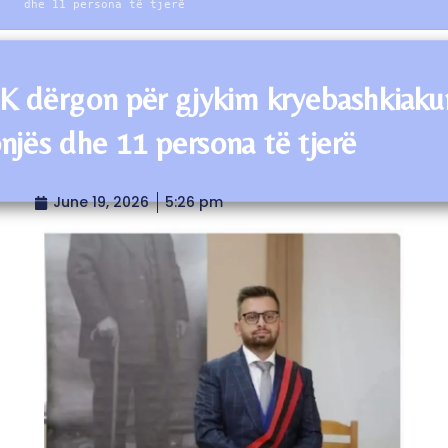
dhe 11 persona të tjerë
 dërgon për gjykim kryebashkiaku
njës dhe 11 persona të tjerë
June 19, 2026
5:26 pm