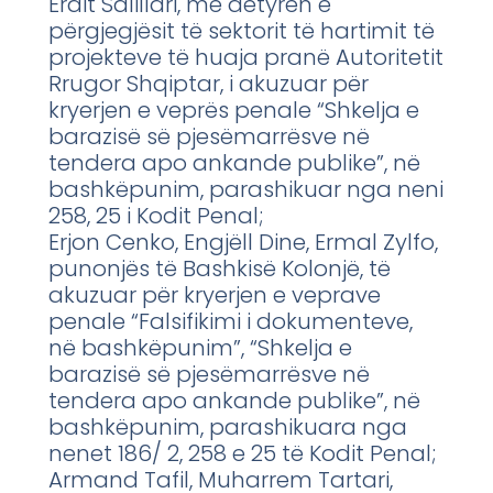
Erdit Salillari, me detyrën e
përgjegjësit të sektorit të hartimit të
projekteve të huaja pranë Autoritetit
Rrugor Shqiptar, i akuzuar për
kryerjen e veprës penale “Shkelja e
barazisë së pjesëmarrësve në
tendera apo ankande publike”, në
bashkëpunim, parashikuar nga neni
258, 25 i Kodit Penal;
Erjon Cenko, Engjëll Dine, Ermal Zylfo,
punonjës të Bashkisë Kolonjë, të
akuzuar për kryerjen e veprave
penale “Falsifikimi i dokumenteve,
në bashkëpunim”, “Shkelja e
barazisë së pjesëmarrësve në
tendera apo ankande publike”, në
bashkëpunim, parashikuara nga
nenet 186/ 2, 258 e 25 të Kodit Penal;
Armand Tafil, Muharrem Tartari,