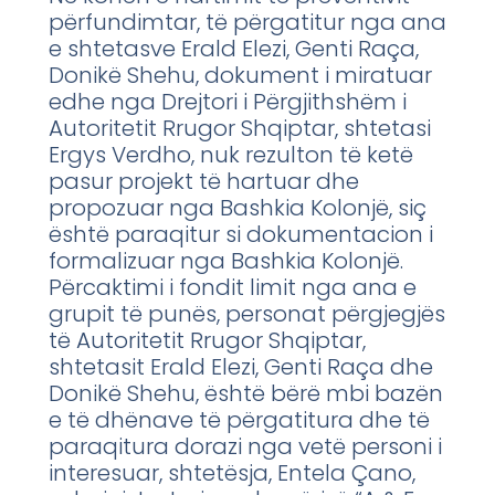
përfundimtar, të përgatitur nga ana
e shtetasve Erald Elezi, Genti Raça,
Donikë Shehu, dokument i miratuar
edhe nga Drejtori i Përgjithshëm i
Autoritetit Rrugor Shqiptar, shtetasi
Ergys Verdho, nuk rezulton të ketë
pasur projekt të hartuar dhe
propozuar nga Bashkia Kolonjë, siç
është paraqitur si dokumentacion i
formalizuar nga Bashkia Kolonjë.
Përcaktimi i fondit limit nga ana e
grupit të punës, personat përgjegjës
të Autoritetit Rrugor Shqiptar,
shtetasit Erald Elezi, Genti Raça dhe
Donikë Shehu, është bërë mbi bazën
e të dhënave të përgatitura dhe të
paraqitura dorazi nga vetë personi i
interesuar, shtetësja, Entela Çano,