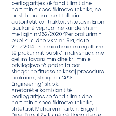
përllogaritjes së fondit limit dhe
hartimin e specifikimeve teknike, në
bashkëpunim me titullarin e
autoritetit kontraktor, shtetasin Erion
Isai, kanë vepruar në kundërshtim
me ligjin nr.162/2020 “Për prokurimin
publik”, si dhe VKM nr. 914, datë
29.12.2014 “Për miratimin e rregullave
të prokurimit publik”, i ndryshuar, me
qëllim favorizimin dhe krijimin e
privilegjeve të padrejta për
shoqërinë fituese të kësaj procedure
prokurimi, shoqëria “A&E
Engineering” sh.p.k.
Anëtarët e komisionit të
përllogaritjes së fondit limit dhe
hartimin e specifikimeve teknike,
shtetasit Muharem Tartari, Engjëll
Dine, Ermal Zylfo, në përllogaritjen e