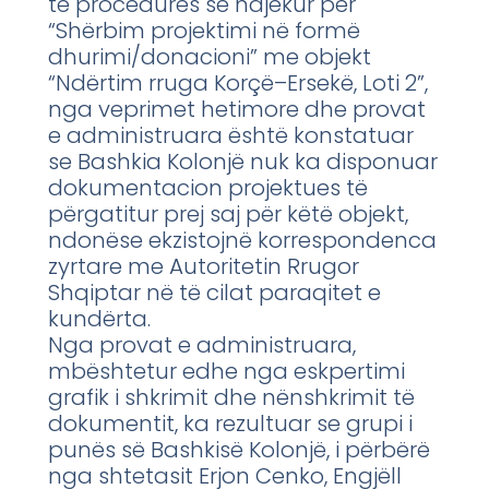
të procedurës së ndjekur për
“Shërbim projektimi në formë
dhurimi/donacioni” me objekt
“Ndërtim rruga Korçë–Ersekë, Loti 2”,
nga veprimet hetimore dhe provat
e administruara është konstatuar
se Bashkia Kolonjë nuk ka disponuar
dokumentacion projektues të
përgatitur prej saj për këtë objekt,
ndonëse ekzistojnë korrespondenca
zyrtare me Autoritetin Rrugor
Shqiptar në të cilat paraqitet e
kundërta.
Nga provat e administruara,
mbështetur edhe nga eskpertimi
grafik i shkrimit dhe nënshkrimit të
dokumentit, ka rezultuar se grupi i
punës së Bashkisë Kolonjë, i përbërë
nga shtetasit Erjon Cenko, Engjëll