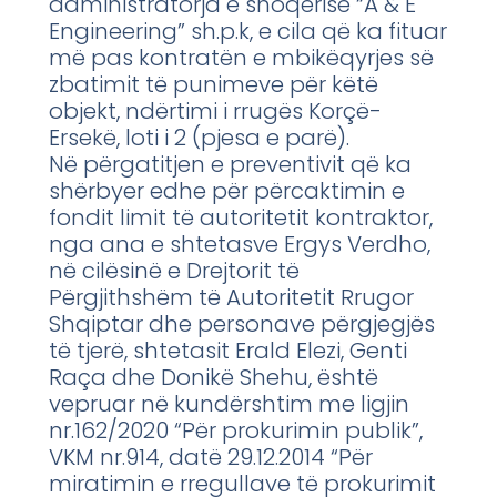
administratorja e shoqërisë “A & E
Engineering” sh.p.k, e cila që ka fituar
më pas kontratën e mbikëqyrjes së
zbatimit të punimeve për këtë
objekt, ndërtimi i rrugës Korçë-
Ersekë, loti i 2 (pjesa e parë).
Në përgatitjen e preventivit që ka
shërbyer edhe për përcaktimin e
fondit limit të autoritetit kontraktor,
nga ana e shtetasve Ergys Verdho,
në cilësinë e Drejtorit të
Përgjithshëm të Autoritetit Rrugor
Shqiptar dhe personave përgjegjës
të tjerë, shtetasit Erald Elezi, Genti
Raça dhe Donikë Shehu, është
vepruar në kundërshtim me ligjin
nr.162/2020 “Për prokurimin publik”,
VKM nr.914, datë 29.12.2014 “Për
miratimin e rregullave të prokurimit