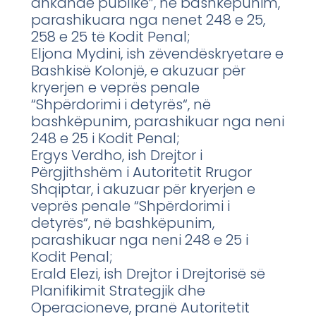
ankande publike”, në bashkëpunim,
parashikuara nga nenet 248 e 25,
258 e 25 të Kodit Penal;
Eljona Mydini, ish zëvendëskryetare e
Bashkisë Kolonjë, e akuzuar për
kryerjen e veprës penale
“Shpërdorimi i detyrës“, në
bashkëpunim, parashikuar nga neni
248 e 25 i Kodit Penal;
Ergys Verdho, ish Drejtor i
Përgjithshëm i Autoritetit Rrugor
Shqiptar, i akuzuar për kryerjen e
veprës penale “Shpërdorimi i
detyrës“, në bashkëpunim,
parashikuar nga neni 248 e 25 i
Kodit Penal;
Erald Elezi, ish Drejtor i Drejtorisë së
Planifikimit Strategjik dhe
Operacioneve, pranë Autoritetit