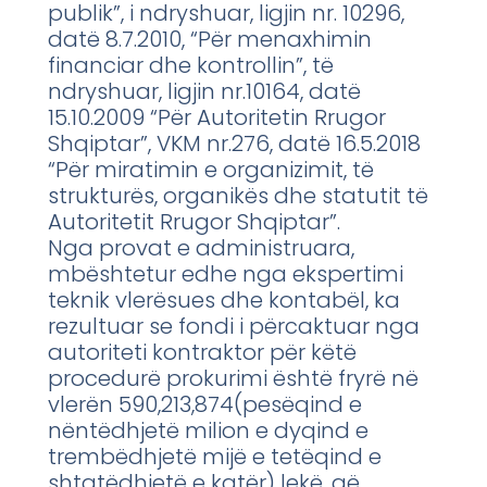
publik”, i ndryshuar, ligjin nr. 10296,
datë 8.7.2010, “Për menaxhimin
financiar dhe kontrollin”, të
ndryshuar, ligjin nr.10164, datë
15.10.2009 “Për Autoritetin Rrugor
Shqiptar”, VKM nr.276, datë 16.5.2018
“Për miratimin e organizimit, të
strukturës, organikës dhe statutit të
Autoritetit Rrugor Shqiptar”.
Nga provat e administruara,
mbështetur edhe nga ekspertimi
teknik vlerësues dhe kontabël, ka
rezultuar se fondi i përcaktuar nga
autoriteti kontraktor për këtë
procedurë prokurimi është fryrë në
vlerën 590,213,874(pesëqind e
nëntëdhjetë milion e dyqind e
trembëdhjetë mijë e tetëqind e
shtatëdhjetë e katër) lekë, që