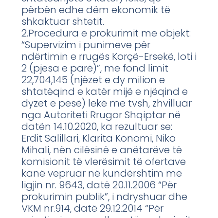
përbën edhe dëm ekonomik të
shkaktuar shtetit.
2.Procedura e prokurimit me objekt:
“Supervizim i punimeve për
ndërtimin e rrugës Korçë-Ersekë, loti i
2 (pjesa e parë)”, me fond limit
22,704,145 (njëzet e dy milion e
shtatëqind e katër mijë e njëqind e
dyzet e pesë) lekë me tvsh, zhvilluar
nga Autoriteti Rrugor Shqiptar në
datën 14.10.2020, ka rezultuar se:
Erdit Salillari, Klarita Konomi, Niko
Mihali, nën cilësinë e anëtarëve të
komisionit të vlerësimit të ofertave
kanë vepruar në kundërshtim me
ligjin nr. 9643, datë 20.11.2006 “Për
prokurimin publik”, i ndryshuar dhe
VKM nr.914, datë 29.12.2014 “Për