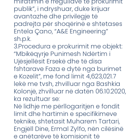
miratimin e rregullave të prokurimit
publik”, i ndryshuar, duke krijuar
avantazhe dhe privilegje të
padrejta për shoqërinë e shtetases
Entela Çano, “A&E Engineering”
sh.p.k.
3.Procedura e prokurimit me objekt:
“Mbikëqyrje Punimesh Ndërtim i
Ujësjellësit Ersekë dhe të disa
fshtarave Faza e dytë nga burimet
e Kozelit”, me fond limit 4,623,021.7
lekë me tvsh, zhvilluar nga Bashkia
Kolonjë, zhvilluar në datën 06.10.2020,
ka rezultuar se:
Në lidhje me përllogaritjen e fondit
limit dhe hartimin e specifikimeve
teknike, shtetasit Muharem Tartari,
Engjëll Dine, Ermal Zylfo, nën cilësinë
e anëtarëve të komisionit të