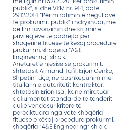
me ligjin nr.162/2020 “Për prokurimin
publik”, si dhe VKM nr. 914, datë
29.12.2014 “Për miratimin e rregullave
të prokurimit publik” i ndryshuar, me
qëllim favorizimin dhe krijimin e
privilegjeve të padrejta për
shoqërinë fituese të kësaj procedure
prokurimi, shoqëria “A&E
Engineering” sh.p.k.
Anëtarët e njësisë së prokurimit,
shtetasit Armand Tafil, Erjon Cenko,
Shpëtim Liço, në bashkëpunim me
titullarin e autoritetit kontraktor,
shtetasin Erion Isai, kanë miratuar
dokumentet standarde të tenderit
duke vendosur kritere të
përcaktuara nga vetë shoqëria
fituese e kësaj procedure prokurimi,
shoqëria “A&E Engineering” sh.p.k.