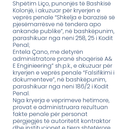
Shpëtim Liço, punonjës të Bashkisë
Kolonjë, i akuzuar për kryerjen e
veprës penale “Shkelja e barazisë së
pjesëmarrësve në tendera apo
ankande publike”, në bashkëpunim,
parashikuar nga neni 258, 25 i Kodit
Penal;
Entela Çano, me detyrën
administratore pranë shoqërisë A&
E Enginieering” sh.p.k., e akuzuar për
kryerjen e veprës penale “Falsifikimi i
dokumenteve”, në bashkëpunim,
parashikuar nga neni 186/2 i Kodit
Penal.
Nga kryerja e veprimeve hetimore,
provat e administruara rezultuan
fakte penale për personat
përgjegjës të autoritetit kontraktor
dhe institucionet e tjera shtetërore,