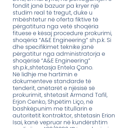
fondit janë bazuar pa kryer një
studim real të tregut, duke u
mbështetur në oferta fiktive të
përgatitura nga vetë shoqëria
fituese e kësaj procedure prokurimi,
shoqëria “A&E Engineering” sh.p.k. Si
dhe specifikimet teknike janë
përgatitur nga administratorja e
shoqërisë “A&E Engineering”
sh.p.k.,shtetasja Entela Çano.
Në lidhje me hartimin e
dokumenteve standarde të
tenderit, anëtarët e njësisë së
prokurimit, shtetasit Armand Tafil,
Erjon Cenko, Shpëtim Liço, në
bashkëpunim me titullarin e
autoritetit kontraktor, shtetasin Erion
Isai, kanë vepruar në kundërshtim