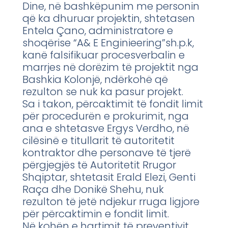
Dine, në bashkëpunim me personin
që ka dhuruar projektin, shtetasen
Entela Çano, administratore e
shoqërise “A& E Enginieering”sh.p.k,
kanë falsifikuar procesverbalin e
marrjes në dorëzim të projektit nga
Bashkia Kolonjë, ndërkohë që
rezulton se nuk ka pasur projekt.
Sa i takon, përcaktimit të fondit limit
për procedurën e prokurimit, nga
ana e shtetasve Ergys Verdho, në
cilësinë e titullarit të autoritetit
kontraktor dhe personave të tjerë
përgjegjës të Autoritetit Rrugor
Shqiptar, shtetasit Erald Elezi, Genti
Raça dhe Donikë Shehu, nuk
rezulton të jetë ndjekur rruga ligjore
për përcaktimin e fondit limit.
Në kohën e hartimit të preventivit