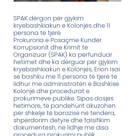
SPAK dërgon për gjykim
kryebashkiakun e Kolonjës dhe 11
persona të tjerë
Prokuroria e Posaçme Kundër
Korrupsionit dhe Krimit të
Organizuar (SPAK) ka përfunduar
hetimet dhe ka dërguar për gjykim
kryebashkiakun e Kolonjës, Erion Isai
së bashku me 11 persona të tjerë të
lidhur me administratën e Bashkisë
Kolonjë dhe procedurat e
prokurimeve publike. Sipas dosjes
hetimore, të pandehurit akuzohen
për shkelje të barazisë në tendera,
shpërdorim detyre dhe falsifikim
dokumentesh, në lidhje me disa
procedura prokurimi publik,