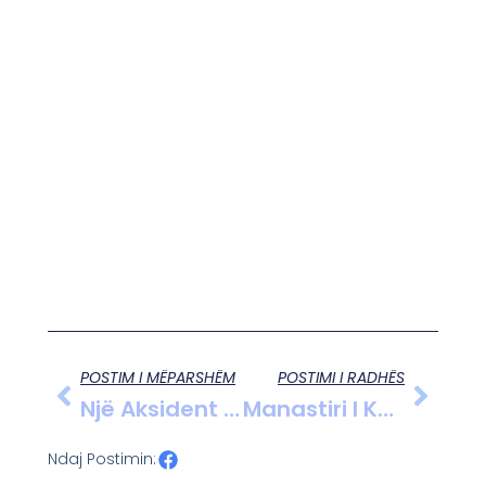
POSTIM I MËPARSHËM
POSTIMI I RADHËS
Një Aksident I Automobilistik Ka Ndodhur Këtë Të Dielë Në Aksin Rrugor Divjakë-Tre Urat
Manastiri I Kamenos, Thesari I Fshehur I Delvinës Që Ruan Shekuj Histori Dhe Besim.
Ndaj Postimin: