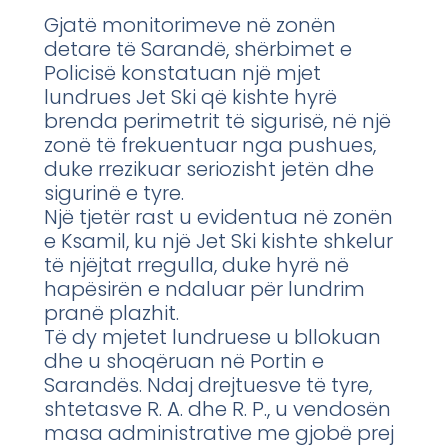
Gjatë monitorimeve në zonën
detare të Sarandë, shërbimet e
Policisë konstatuan një mjet
lundrues Jet Ski që kishte hyrë
brenda perimetrit të sigurisë, në një
zonë të frekuentuar nga pushues,
duke rrezikuar seriozisht jetën dhe
sigurinë e tyre.
Një tjetër rast u evidentua në zonën
e Ksamil, ku një Jet Ski kishte shkelur
të njëjtat rregulla, duke hyrë në
hapësirën e ndaluar për lundrim
pranë plazhit.
Të dy mjetet lundruese u bllokuan
dhe u shoqëruan në Portin e
Sarandës. Ndaj drejtuesve të tyre,
shtetasve R. A. dhe R. P., u vendosën
masa administrative me gjobë prej