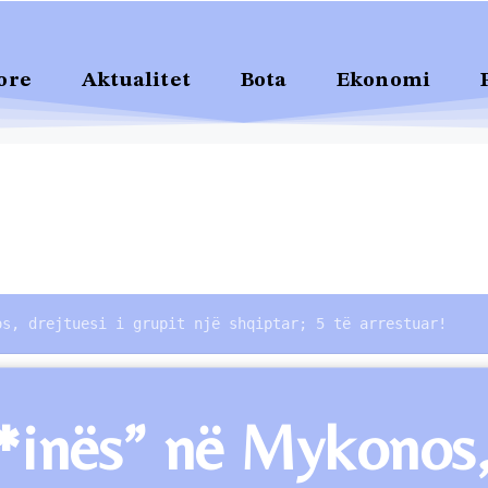
ore
Aktualitet
Bota
Ekonomi
os, drejtuesi i grupit një shqiptar; 5 të arrestuar!
inës” në Mykonos, d