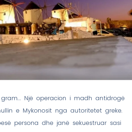
ër gram… Një operacion i madh antidrogë
ullin e Mykonosit nga autoritetet greke.
së persona dhe janë sekuestruar sasi