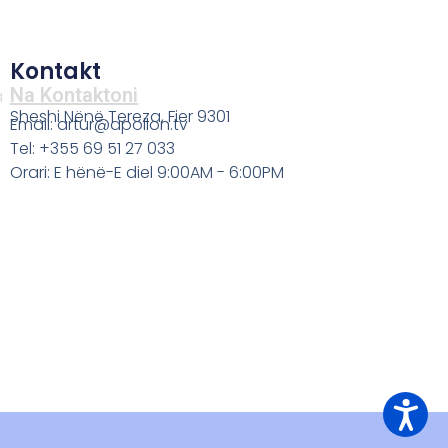
Kontakt
Na Kontaktoni
a
Sheshi Nënë Tereza, Fier 9301
Email: artur@apollon.tv
Tel: +355 69 51 27 033
Orari: E hënë-E diel 9:00AM - 6:00PM