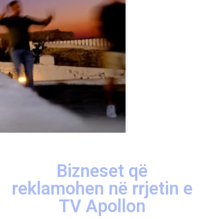
Bizneset që
reklamohen në rrjetin e
TV Apollon