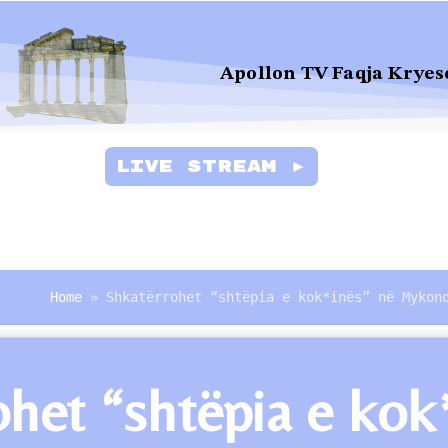
Apollon TV Faqja Kryes
Live Stream ►
Home
»
Shkatërrohet “shtëpia e kok*inës” në Mykon
het “shtëpia e kok*