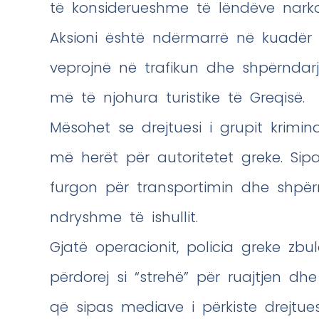
të konsiderueshme të lëndëve narkot
Aksioni është ndërmarrë në kuadër 
veprojnë në trafikun dhe shpërndar
më të njohura turistike të Greqisë.
Mësohet se drejtuesi i grupit krimin
më herët për autoritetet greke. Sipa
furgon për transportimin dhe shpër
ndryshme të ishullit.
Gjatë operacionit, policia greke zb
përdorej si “strehë” për ruajtjen d
që sipas mediave i përkiste drejtuesi