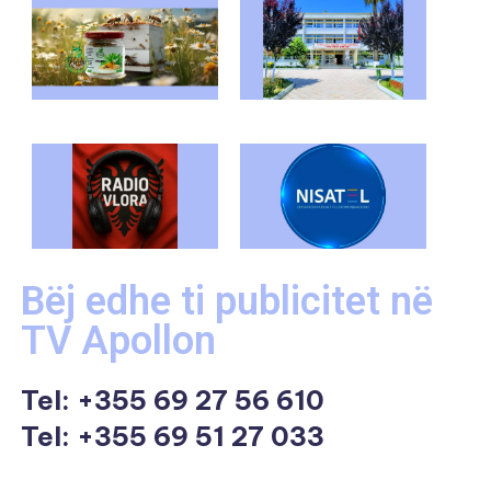
Bëj edhe ti publicitet në
TV Apollon
Tel:
+355 69 27 56 610
Tel: +355 69 51 27 033