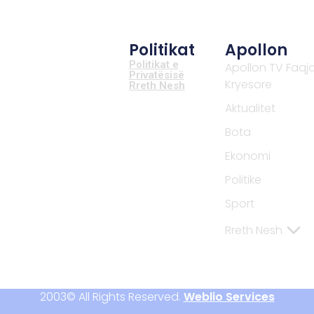
Politikat
Apollon
Politikat e
Apollon TV Faqj
Privatësisë
Kryesore
Rreth Nesh
Aktualitet
Bota
Ekonomi
Politike
Sport
Rreth Nesh
2003© All Rights Reserved.
Weblio Services