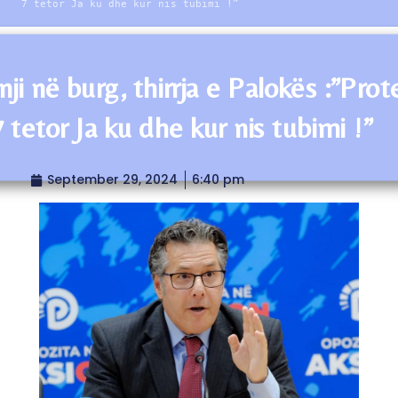
7 tetor Ja ku dhe kur nis tubimi !”
nji në burg, thirrja e Palokës :”Prot
 tetor Ja ku dhe kur nis tubimi !”
September 29, 2024
6:40 pm