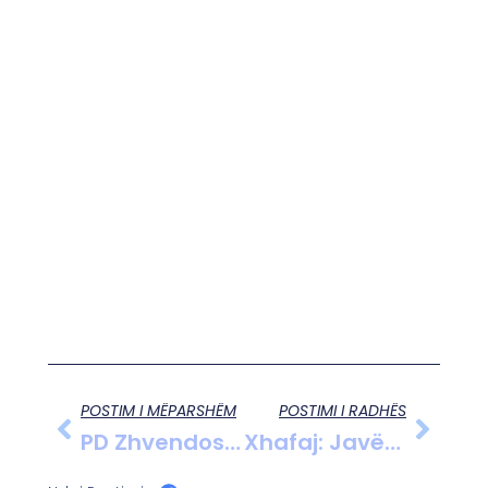
POSTIM I MËPARSHËM
POSTIMI I RADHËS
PD Zhvendos Datën E Protestës/ Zbulohet Skenari
Xhafaj: Javën E Ardhshme Do Të Mbaj Një Qëndrim Publik