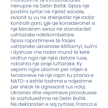
nënujore në Detin Baltik. Sipas një
postimi zyrtar në rrjetet sociale,
avionit iu vu në shënjestër një radar
kontrolli zjarri, gjë që konsiderohet si
një kërcënim serioz në standardet
ushtarake ndërkombëtare.
Sipas raportimeve të faqes
ushtarake ukrainase
Militarnyi
, sulmi
i dyshuar me radar mund të ketë
ardhur nga një njësi detare ruse,
ndoshta një anije luftarake. Ky
veprim ngre alarmin për rritjen e
tensioneve në një rajon ku prania e
NATO-s është tashmë e ndjeshme
për shkak të agresionit rus ndaj
Ukrainës dhe veprimeve provokuese
të vazhdueshme në Detin Baltik.
Në deklaratën e saj zyrtare, Franca e