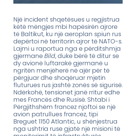
Një incident shqetësues u regjistrua
këtë mëngjes mbi hapësirën ajrore
të Baltikut, ku një aeroplan spiun rus
depërtoi në territorin ajror të NATO-s.
Lajmi u raportua nga e përditshmja
gjermane
Bild
, duke bërë të ditur se
dy avionë luftarakë gjermanë u
ngritën menjëherë në ajër për të
përgjuar dhe shoqëruar mjetin
fluturues rus jashtë zonës së sigurisë.
Ndërkohë, tensionet janë rritur edhe
mes Francës dhe Rusisë. Shtabi i
Përgjithshëm francez njoftoi se një
avion patrullues francez, tipi
Breguet 1150 Atlantic, u shënjestrua
nga ushtria ruse gjatë një misioni të
monitorimit të infrastrukturës