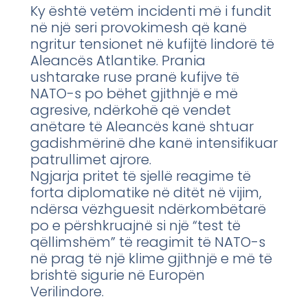
Ky është vetëm incidenti më i fundit
në një seri provokimesh që kanë
ngritur tensionet në kufijtë lindorë të
Aleancës Atlantike. Prania
ushtarake ruse pranë kufijve të
NATO-s po bëhet gjithnjë e më
agresive, ndërkohë që vendet
anëtare të Aleancës kanë shtuar
gadishmërinë dhe kanë intensifikuar
patrullimet ajrore.
Ngjarja pritet të sjellë reagime të
forta diplomatike në ditët në vijim,
ndërsa vëzhguesit ndërkombëtarë
po e përshkruajnë si një “test të
qëllimshëm” të reagimit të NATO-s
në prag të një klime gjithnjë e më të
brishtë sigurie në Europën
Verilindore.