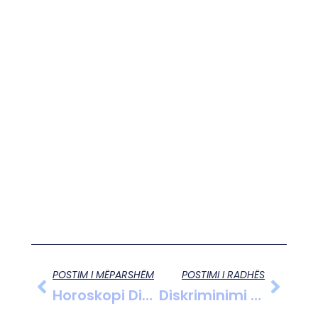
POSTIM I MËPARSHËM
POSTIMI I RADHËS
Horoskopi Ditor: Parashikimet Astrologjike Për 28 Mars 2025
Diskriminimi Pas-Tërmetit Në Thumanë: Kur Prova E Legalizimit Ndaj Ekipit Të Komshinjve Është Diferencuar