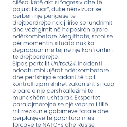
cilësoi këtë akt si “agresiv dhe të
pajustifikuar”, duke nënvizuar se
përbën një pengesë të
drejtpërdrejtë ndaj lirisë së lundrimit
dhe vëzhgimit në hapësirën ajrore
ndërkombëtare. Megjithatë, shtoi se
për momentin situata nuk ka
degraduar më tej në një konfrontim
të drejtpërdrejtë.
Sipas portalit
United24
, incidenti
ndodhi mbi ujërat ndërkombëtare
dhe përfshirja e radarit të tipit
kontrolli zjarri shihet zakonisht si faza
e parë e një përshkallëzimi të
mundshëm ushtarak. Ekspertët
paralajmërojnë se një veprim i tillë
rrit rrezikun e gabimeve fatale dhe
përplasjeve të papritura mes
forcave të NATO-s dhe Rusisë.