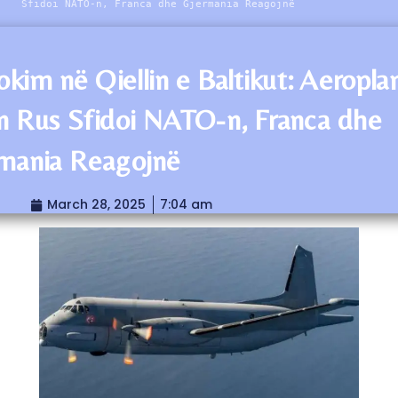
Sfidoi NATO-n, Franca dhe Gjermania Reagojnë
okim në Qiellin e Baltikut: Aeropla
n Rus Sfidoi NATO-n, Franca dhe
mania Reagojnë
March 28, 2025
7:04 am