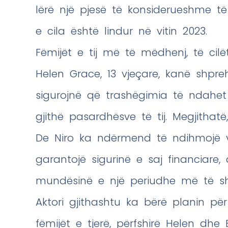
lërë një pjesë të konsiderueshme të 
e cila është lindur në vitin 2023.
Fëmijët e tij më të mëdhenj, të cilë
Helen Grace, 13 vjeçare, kanë shpr
sigurojnë që trashëgimia të ndahe
gjithë pasardhësve të tij. Megjithat
De Niro ka ndërmend të ndihmojë va
garantojë sigurinë e saj financiar
mundësinë e një periudhe më të shk
Aktori gjithashtu ka bërë planin pë
fëmijët e tjerë, përfshirë Helen dhe E