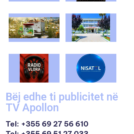
Bëj edhe ti publicitet në
TV Apollon
Tel:
+355 69 27 56 610
Tel: +355 69 51 27 033