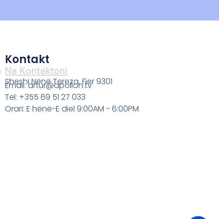
Kontakt
Na Kontaktoni
a
Sheshi Nënë Tereza, Fier 9301
Email: artur@apollon.tv
Tel: +355 69 51 27 033
Orari: E hënë-E diel 9:00AM - 6:00PM