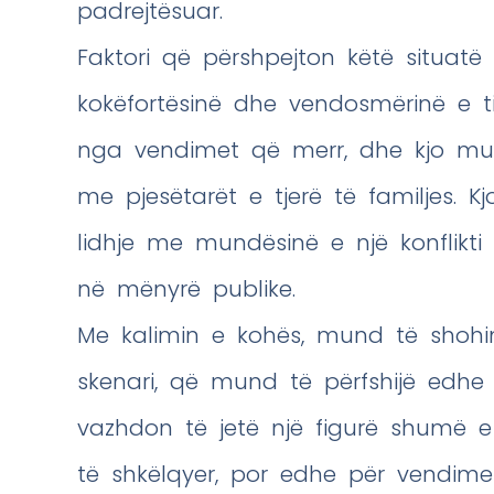
padrejtësuar.
Faktori që përshpejton këtë situatë
kokëfortësinë dhe vendosmërinë e tij
nga vendimet që merr, dhe kjo mun
me pjesëtarët e tjerë të familjes. 
lidhje me mundësinë e një konflikti
në mënyrë publike.
Me kalimin e kohës, mund të shohim
skenari, që mund të përfshijë edhe
vazhdon të jetë një figurë shumë e d
të shkëlqyer, por edhe për vendimet