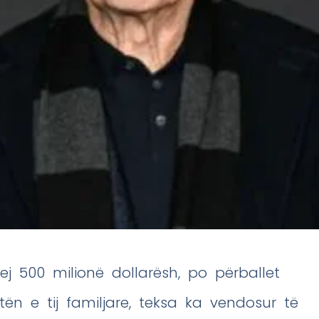
prej 500 milionë dollarësh, po përballet
ën e tij familjare, teksa ka vendosur të