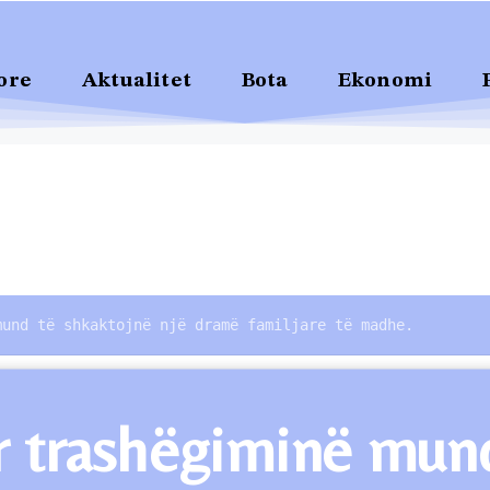
ore
Aktualitet
Bota
Ekonomi
mund të shkaktojnë një dramë familjare të madhe.
r trashëgiminë mun