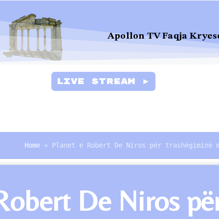
Apollon TV Faqja Kryes
Live Stream ►
Home
»
Planet e Robert De Niros për trashëgiminë 
 Robert De Niros pë