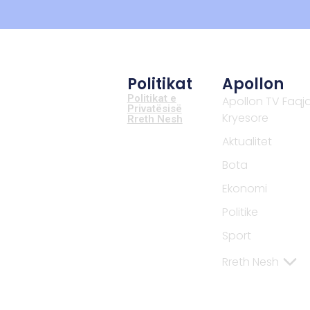
Politikat
Apollon
Politikat e
Apollon TV Faqj
Privatësisë
Kryesore
Rreth Nesh
Aktualitet
Bota
Ekonomi
Politike
Sport
Rreth Nesh