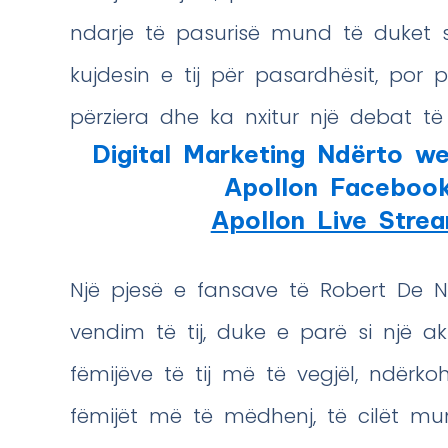
ndarje të pasurisë mund të duket 
kujdesin e tij për pasardhësit, por 
përziera dhe ka nxitur një debat të 
Digital Marketing Ndërto we
Apollon Faceboo
Apollon Live Stre
Një pjesë e fansave të Robert De N
vendim të tij, duke e parë si një a
fëmijëve të tij më të vegjël, ndërk
fëmijët më të mëdhenj, të cilët mu