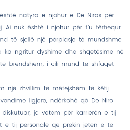
 është natyra e njohur e De Niros për
. Ai nuk është i njohur për t’u tërhequr
d të sjellë një përplasje të mundshme
Kjo ka ngritur dyshime dhe shqetësime në
 të brendshëm, i cili mund të shfaqet
 një zhvillim të mëtejshëm të këtij
 vendime ligjore, ndërkohë që De Niro
iskutuar, jo vetëm për karrierën e tij
 e tij personale që prekin jetën e të