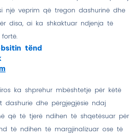
si një veprim që tregon dashurinë dhe
për disa, ai ka shkaktuar ndjenja të
fortë.
bsitin tënd
k
am
iros ka shprehur mbështetje për këtë
kt dashurie dhe përgjegjësie ndaj
ohë që të tjerë ndihen të shqetësuar për
nd të ndihen të margjinalizuar ose të