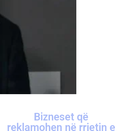
Bizneset që
reklamohen në rrjetin e