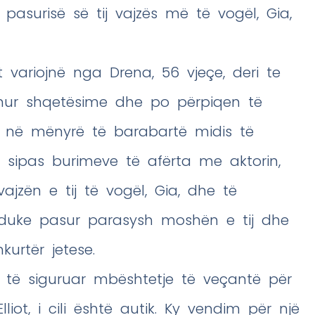
pasurisë së tij vajzës më të vogël, Gia,
t variojnë nga Drena, 56 vjeçe, deri te
ehur shqetësime dhe po përpiqen të
t në mënyrë të barabartë midis të
ë, sipas burimeve të afërta me aktorin,
jzën e tij të vogël, Gia, dhe të
e, duke pasur parasysh moshën e tij dhe
urtër jetese.
r të siguruar mbështetje të veçantë për
lliot, i cili është autik. Ky vendim për një