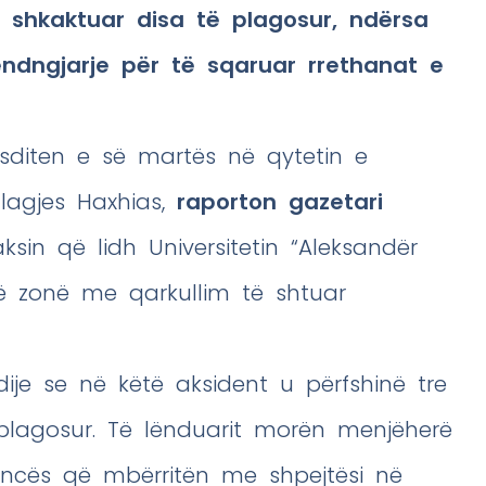
 shkaktuar disa të plagosur, ndërsa
endngjarje për të sqaruar rrethanat e
asditen e së martës në qytetin e
 lagjes Haxhias,
raporton gazetari
sin që lidh Universitetin “Aleksandër
jë zonë me qarkullim të shtuar
je se në këtë aksident u përfshinë tre
plagosur. Të lënduarit morën menjëherë
ncës që mbërritën me shpejtësi në