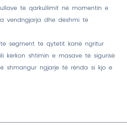
ullave të qarkullimit në momentin e
ga vendngjarja dhe dëshmi të
ëtë segment të qytetit kanë ngritur
cili kërkon shtimin e masave të sigurisë
 të shmangur ngjarje të rënda si kjo e