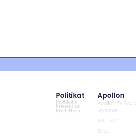
Politikat
Apollon
Politikat e
Apollon TV Faqj
Privatësisë
Kryesore
Rreth Nesh
Aktualitet
Bota