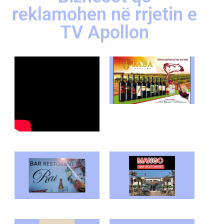
reklamohen në rrjetin e
TV Apollon