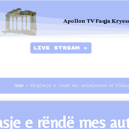
Apollon TV Faqja Kryes
Live Stream ►
Home
»
Përplasje e rëndë mes automjeteve në Elbas
asje e rëndë mes au