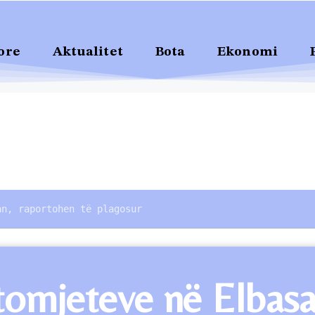
ore
Aktualitet
Bota
Ekonomi
an, raportohen të plagosur
tomjeteve në Elbasa