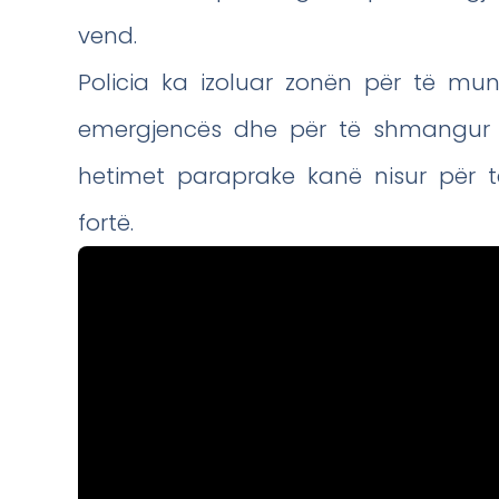
vend.
Policia ka izoluar zonën për të mu
emergjencës dhe për të shmangur 
hetimet paraprake kanë nisur për t
fortë.