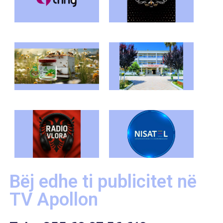
Bëj edhe ti publicitet në
TV Apollon