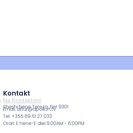
Kontakt
Na Kontaktoni
a
Sheshi Nënë Tereza, Fier 9301
Email: artur@apollon.tv
Tel: +355 69 51 27 033
Orari: E hënë-E diel 9:00AM - 6:00PM