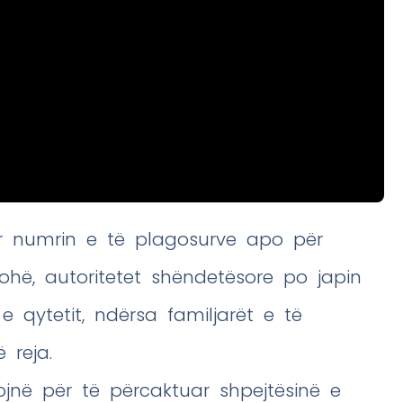
r numrin e të plagosurve apo për
ohë, autoritetet shëndetësore po japin
 qytetit, ndërsa familjarët e të
 reja.
ojnë për të përcaktuar shpejtësinë e