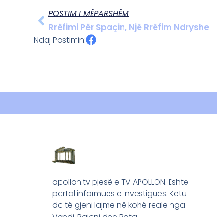
POSTIM I MËPARSHËM
Rrëfimi Për Spaçin, Një Rrëfim Ndryshe
Ndaj Postimin:
apollon.tv pjesë e TV APOLLON. Ështe
portal informues e investigues. Këtu
do të gjeni lajme në kohë reale nga
Vendi, Rajoni dhe Bota.