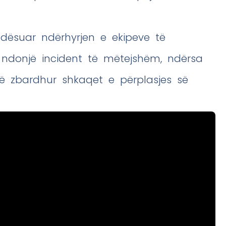
ndësuar ndërhyrjen e ekipeve të
ndonjë incident të mëtejshëm, ndërsa
ë zbardhur shkaqet e përplasjes së