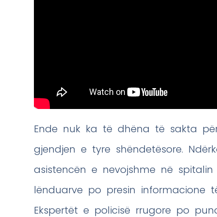
Ende nuk ka të dhëna të sakta pë
gjendjen e tyre shëndetësore. Ndërk
asistencën e nevojshme në spitalin e
lënduarve po presin informacione të
Ekspertët e policisë rrugore po pun