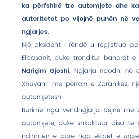
ka përfshirë tre automjete dhe ka
autoritetet po vijojnë punën në v
ngjarjes.
Një aksident i rëndë u regjistrua p
Elbasanit, duke tronditur banorët e
Ndriçim Gjoshi.
Ngjarja ndodhi në ak
Xhuvani” me përroin e Zaranikës, n
automjetesh.
Burime nga vendngjarja bëjnë me di
automjete, duke shkaktuar disa të 
ndihmën e parë nga ekipet e urgje