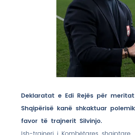
Deklaratat e Edi Rejës për meritat
Shqipërisë kanë shkaktuar polemika
favor të trajnerit Silvinjo.
Ish-trajneri i Kombëtares shqiptare,