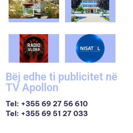
Bëj edhe ti publicitet në
TV Apollon
Tel:
+355 69 27 56 610
Tel: +355 69 51 27 033