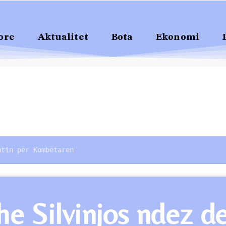
ore
Aktualitet
Bota
Ekonomi
atin për Kombëtaren
he Silvinjos ndez 