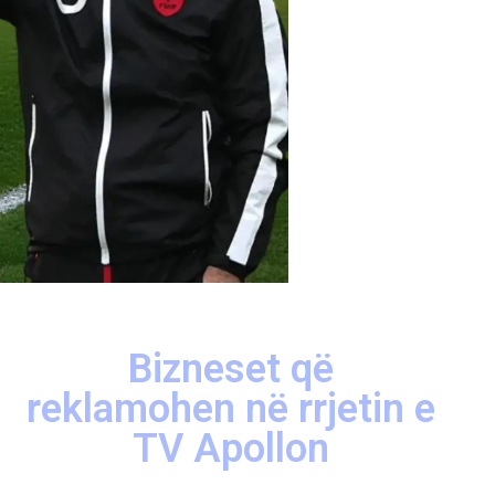
Bizneset që
reklamohen në rrjetin e
TV Apollon