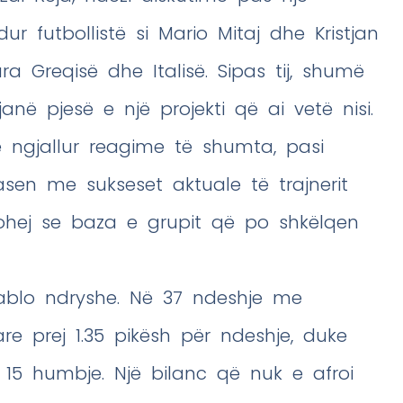
dur futbollistë si Mario Mitaj dhe Kristjan
ra Greqisë dhe Italisë. Sipas tij, shumë
anë pjesë e një projekti që ai vetë nisi.
në ngjallur reagime të shumta, pasi
sen me sukseset aktuale të trajnerit
ptohej se baza e grupit që po shkëlqen
 tablo ndryshe. Në 37 ndeshje me
are prej 1.35 pikësh për ndeshje, duke
e 15 humbje. Një bilanc që nuk e afroi