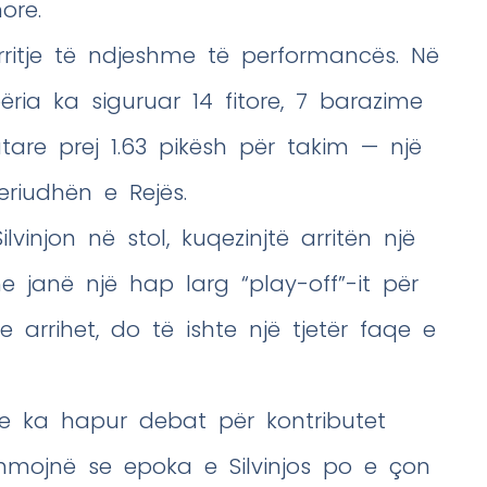
ore.
ë rritje të ndjeshme të performancës. Në
përia ka siguruar 14 fitore, 7 barazime
re prej 1.63 pikësh për takim — një
riudhën e Rejës.
lvinjon në stol, kuqezinjtë arritën një
he janë një hap larg “play-off”-it për
se arrihet, do të ishte një tjetër faqe e
ve ka hapur debat për kontributet
shmojnë se epoka e Silvinjos po e çon