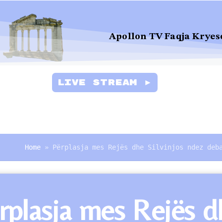
Apollon TV Faqja Kryes
Live Stream ►
Home
»
Përplasja mes Rejës dhe Silvinjos ndez deb
rplasja mes Rejës d