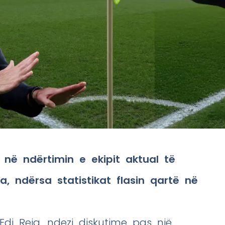
 në ndërtimin e ekipit aktual të
, ndërsa statistikat flasin qartë në
 Edi Reja, ndezi diskutime pas një