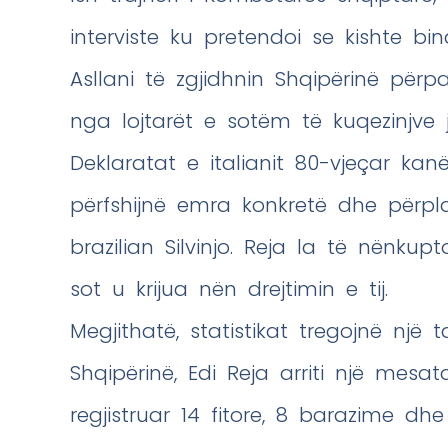
interviste ku pretendoi se kishte bin
Asllani të zgjidhnin Shqipërinë përpa
nga lojtarët e sotëm të kuqezinjve j
Deklaratat e italianit 80-vjeçar ka
përfshijnë emra konkretë dhe përpla
brazilian Silvinjo. Reja la të nënku
sot u krijua nën drejtimin e tij.
Megjithatë, statistikat tregojnë një
Shqipërinë, Edi Reja arriti një mesat
regjistruar 14 fitore, 8 barazime dh