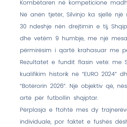
Kombëtaren në kompeticione madh
Në anën tjetër, Silvinjo ka sjellë nj
30 ndeshje nën drejtimin e tij, Shqi
dhe vetëm 9 humbje, me një mesata
përmirësim i qartë krahasuar me pe
Rezultatet e fundit flasin vetë: me Si
kualifikim historik në “EURO 2024” d
“Botërorin 2026”. Një objektiv që, në
artë për futbollin shqiptar.
Përplasja e ftohtë mes dy trajnerë
individuale, por faktet e fushës dë