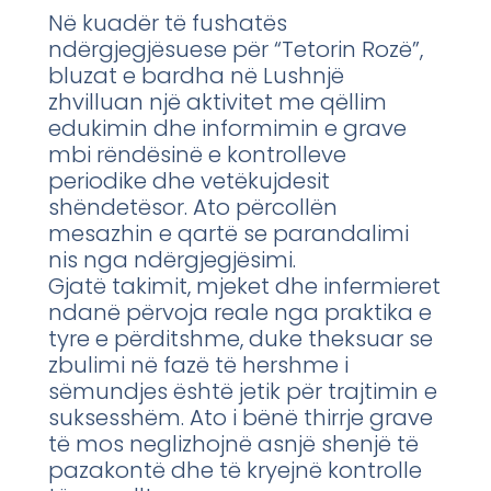
Në kuadër të fushatës
ndërgjegjësuese për “Tetorin Rozë”,
bluzat e bardha në Lushnjë
zhvilluan një aktivitet me qëllim
edukimin dhe informimin e grave
mbi rëndësinë e kontrolleve
periodike dhe vetëkujdesit
shëndetësor. Ato përcollën
mesazhin e qartë se parandalimi
nis nga ndërgjegjësimi.
Gjatë takimit, mjeket dhe infermieret
ndanë përvoja reale nga praktika e
tyre e përditshme, duke theksuar se
zbulimi në fazë të hershme i
sëmundjes është jetik për trajtimin e
suksesshëm. Ato i bënë thirrje grave
të mos neglizhojnë asnjë shenjë të
pazakontë dhe të kryejnë kontrolle