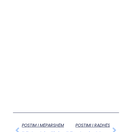
POSTIM I MËPARSHËM
POSTIMI I RADHËS