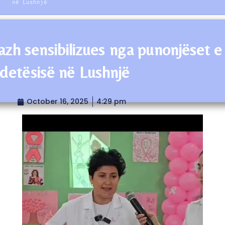
në Lushnjë
zh sensibilizues nga punonjëset e
detësisë në Lushnjë
October 16, 2025
4:29 pm