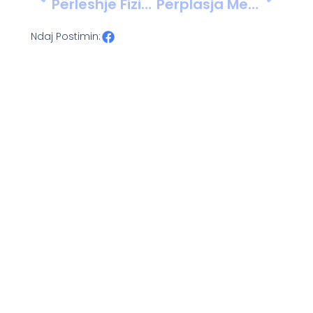
Përleshje Fizike Në Krutje, Procedohet Një 42-Vjeçar
Përplasja Mes Rejës Dhe Silvinjos Ndez Debatin Për Kombëtaren
Ndaj Postimin: