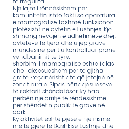
të rregullta.
Një lajm i rëndësishëm për
komunitetin ishte fakti se aparatura
e mamografisë tashmë funksionon
plotësisht në qytetin e Lushnjës. Kjo
shmang nevojën e udhëtimeve drejt
qyteteve të tjera dhe u jep grave
mundësinë për t’u kontrolluar pranë
vendbanimit të tyre.
Shërbimi i mamografisë është falas
dhe i aksesueshëm për të gjitha
gratë, veçanërisht ato që jetojnë në
zonat rurale. Sipas përfaqësueseve
të sektorit shëndetësor, ky hap
përbën një arritje të rëndësishme
për shëndetin publik të grave në
qark.
Ky aktivitet është pjesë e një nisme
më të gjerë të Bashkisë Lushnjë dhe