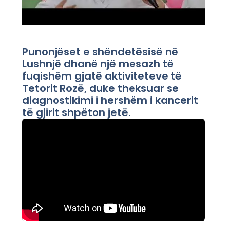
Punonjëset e shëndetësisë në
Lushnjë dhanë një mesazh të
fuqishëm gjatë aktiviteteve të
Tetorit Rozë, duke theksuar se
diagnostikimi i hershëm i kancerit
të gjirit shpëton jetë.