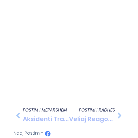
POSTIM I MËPARSHËM
POSTIMI I RADHËS
Aksidenti Tragjik Në Autostradën Tiranë-Durrës, Humbi Jetën Një 28-Vjeçari, Policia Jep Detajet
Veliaj Reagon Për Akuzat E SPAK: “Për Këto Më Mbyllën Në Burg”
Ndaj Postimin: