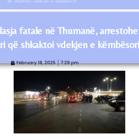
që shkaktoi vdekjen e këmbësorit
lasja fatale në Thumanë, arrestohe
ari që shkaktoi vdekjen e këmbësori
February 18, 2025
7:29 pm