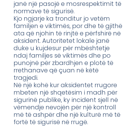
janë një pasojë e mosrespektimit të
normave të sigurisë.
Kjo ngjarje ka tronditur jo vetëm
familjen e viktimës, por dhe të gjithë
ata që njohin të rinjtë e përfshirë në
aksident. Autoritetet lokale janë
duke u kujdesur për mbështetje
ndaj familjes së viktimës dhe po
punojnë për zbardhjen e plotë të
rrethanave që çuan në këtë
tragjedi.
Në një kohë kur aksidentet rrugore
mbeten një shqetësim i madh për
sigurinë publike, ky incident sjell në
vëmendje nevojën për një kontroll
më të ashpër dhe një kulturë më të
fortë të sigurisë në rrugë.