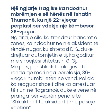
Një ngjarje tragjike ka ndodhur
mbrëmjen e së hënës në fshatin
Thumanë, ku një 22-vjeçar
përplasi për vdekje një këmbësor
36-vjeçar.
Ngjarja, e cila ka tronditur banorët e
zonës, ka ndodhur në një aksident të
rëndë rrugor, ku shtetasi D. S., duke
drejtuar automjetin e tij, ka goditur
me shpejtësi shtetasin G. Gj.
Më pas, për shkak të plagëve të
rënda që mori nga përplasja, 36-
vjeçari humbi jetën në vend. Policia
ka reaguar shpejt dhe ka arrestuar
të riun në flagrancë, duke e vënë në
pranga për veprën penale të
“Shkaktimit të aksidentit me pasojë
vdekjen”.