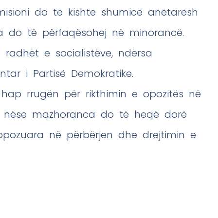
omisioni do të kishte shumicë anëtarësh
ta do të përfaqësohej në minorancë.
a radhët e socialistëve, ndërsa
tar i Partisë Demokratike.
s hap rrugën për rikthimin e opozitës në
ë nëse mazhoranca do të heqë dorë
opozuara në përbërjen dhe drejtimin e