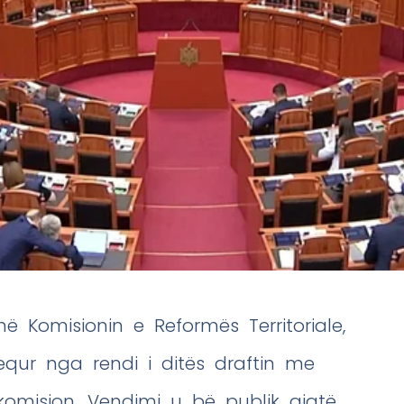
ë Komisionin e Reformës Territoriale,
equr nga rendi i ditës draftin me
omision. Vendimi u bë publik gjatë