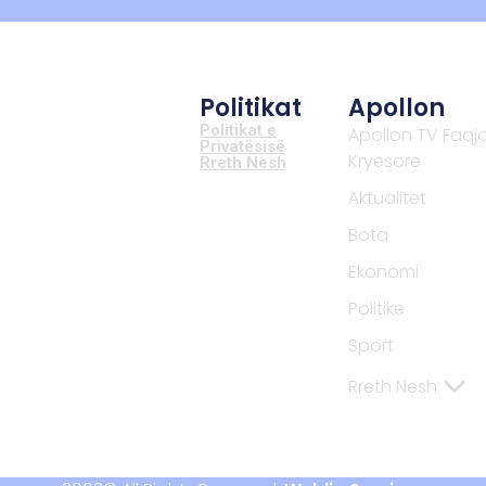
Politikat
Apollon
Politikat e
Apollon TV Faqj
Privatësisë
Kryesore
Rreth Nesh
Aktualitet
Bota
Ekonomi
Politike
Sport
Rreth Nesh