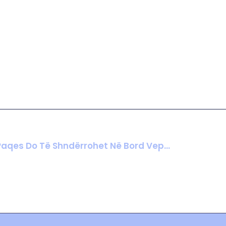
Spiropali Viziton Shtëpinë E Bardhë, Pritet Nga Asistenti Special I Presidentit Trump: Bordi I Paqes Do Të Shndërrohet Në Bord Veprimi