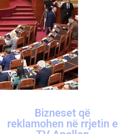
Bizneset që
reklamohen në rrjetin e