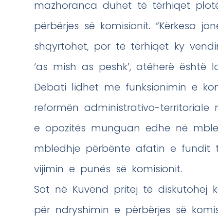
mazhoranca duhet të tërhiqet plot
përbërjes së komisionit. “Kërkesa j
shqyrtohet, por të tërhiqet ky vendi
‘as mish as peshk’, atëherë është l
Debati lidhet me funksionimin e ko
reformën administrativo-territoriale
e opozitës munguan edhe në mbledh
mbledhje përbënte afatin e fundit
vijimin e punës së komisionit.
Sot në Kuvend pritej të diskutohej 
për ndryshimin e përbërjes së komis