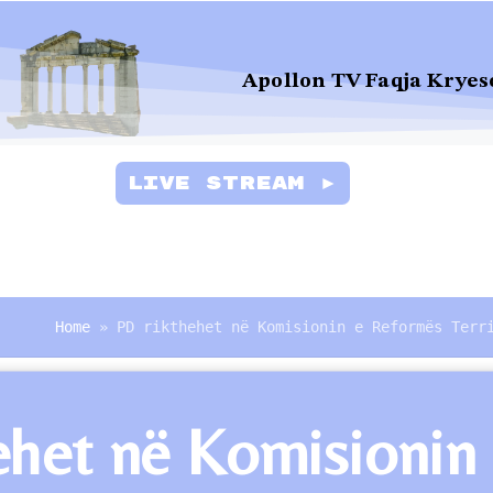
Apollon TV Faqja Kryes
Live Stream ►
Home
»
PD rikthehet në Komisionin e Reformës Terr
het në Komisionin e