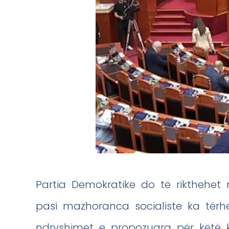
Partia Demokratike do të rikthehet n
pasi mazhoranca socialiste ka tërh
ndryshimet e propozuara për këtë k