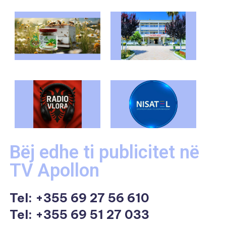
Bëj edhe ti publicitet në
TV Apollon
Tel:
+355 69 27 56 610
Tel: +355 69 51 27 033