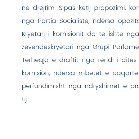
në drejtim. Sipas këtij propozimi, k
nga Partia Socialiste, ndërsa opozi
Kryetari i komisionit do të ishte ng
zëvendëskryetari nga Grupi Parlamen
Tërheqja e draftit nga rendi i ditë
komision, ndërsa mbetet e paqart
përfundimisht nga ndryshimet e pr
tij.