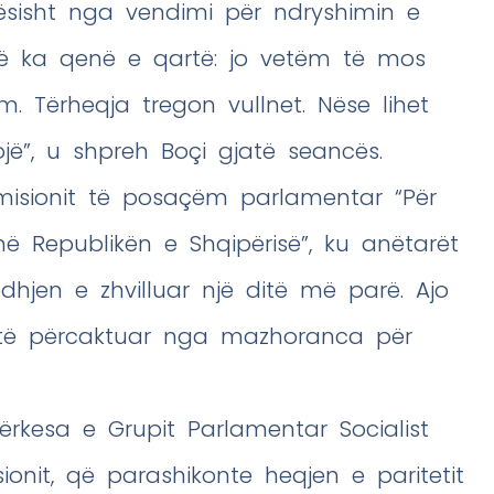
ësisht nga vendimi për ndryshimin e
onë ka qenë e qartë: jo vetëm të mos
m. Tërheqja tregon vullnet. Nëse lihet
ojë”, u shpreh Boçi gjatë seancës.
misionit të posaçëm parlamentar “Për
 në Republikën e Shqipërisë”, ku anëtarët
jen e zhvilluar një ditë më parë. Ajo
 të përcaktuar nga mazhoranca për
kërkesa e Grupit Parlamentar Socialist
ionit, që parashikonte heqjen e paritetit