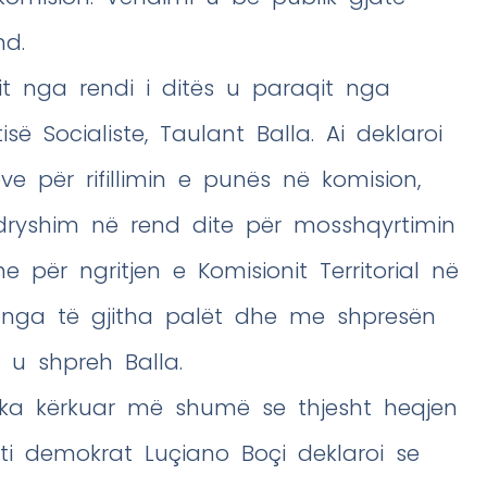
nd.
it nga rendi i ditës u paraqit nga
së Socialiste, Taulant Balla. Ai deklaroi
ve për rifillimin e punës në komision,
dryshim në rend dite për mosshqyrtimin
 për ngritjen e Komisionit Territorial në
i nga të gjitha palët dhe me shpresën
, u shpreh Balla.
 ka kërkuar më shumë se thjesht heqjen
eti demokrat Luçiano Boçi deklaroi se