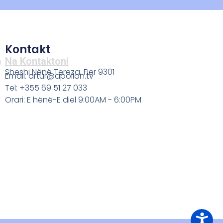
Kontakt
Na Kontaktoni
a
Sheshi Nënë Tereza, Fier 9301
Email: artur@apollon.tv
Tel: +355 69 51 27 033
Orari: E hënë-E diel 9:00AM - 6:00PM