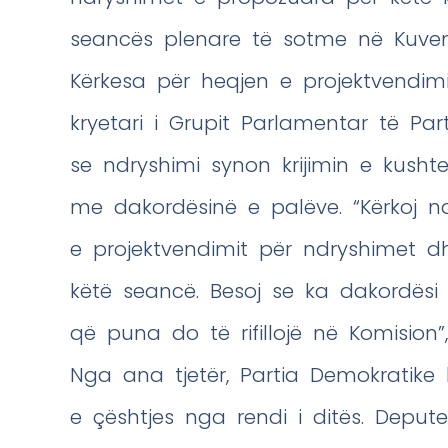
seancës plenare të sotme në Kuve
Kërkesa për heqjen e projektvendim
kryetari i Grupit Parlamentar të Parti
se ndryshimi synon krijimin e kushte
me dakordësinë e palëve. “Kërkoj n
e projektvendimit për ndryshimet dhe
këtë seancë. Besoj se ka dakordës
që puna do të rifillojë në Komision”
Nga ana tjetër, Partia Demokratike
e çështjes nga rendi i ditës. Deput