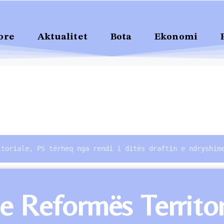
ore
Aktualitet
Bota
Ekonomi
itoriale, PS tërheq nga rendi i ditës draftin e ndryshim
 Reformës Territori