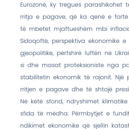
Eurozonë, ky tregues parashikohet të
rritja e pagave, që ka qenë e fort
të mbetet mjaftueshëm mbi inflacion
Sidoqoftë, perspektiva ekonomike e 
gjeopolitike, përfshirë luftën në Uk
si dhe masat proteksioniste nga par
stabilitetin ekonomik të rajonit. Një
rritjen e pagave dhe të shtojë pre
Në këtë sfond, ndryshimet klimatike
sfida të mëdha. Përmbytjet e fundi
ndikimet ekonomike që sjellin katast