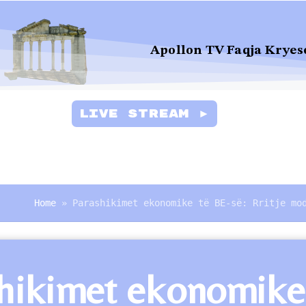
Apollon TV Faqja Kryes
Live Stream ►
Home
»
Parashikimet ekonomike të BE-së: Rritje mo
hikimet ekonomike t