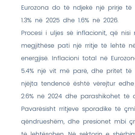
Eurozona do të ndjekë një prirje të 
1.3% në 2025 dhe 1.6% në 2026.
Procesi i uljes së inflacionit, që nisi
megjithëse pati një rritje të lehtë
energjisë. Inflacioni total në Euro
5.4% një vit më parë, dhe pritet të s
njëjta tendencë është vërejtur edhe 
2.6% në 2024 dhe parashikohet të ar
Pavarësisht rritjeve sporadike të çmi
qëndrueshëm, dhe presionet mbi çm
të lehtësohen. Në sektorin e shërbim