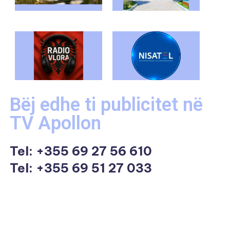
Bëj edhe ti publicitet në
TV Apollon
Tel:
+355 69 27 56 610
Tel: +355 69 51 27 033