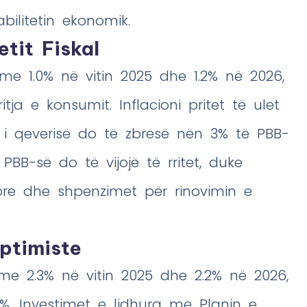
bilitetin ekonomik.
etit Fiskal
et me 1.0% në vitin 2025 dhe 1.2% në 2026,
ja e konsumit. Inflacioni pritet të ulet
ti i qeverisë do të zbresë nën 3% të PBB-
 PBB-së do të vijojë të rritet, duke
more dhe shpenzimet për rinovimin e
ptimiste
me 2.3% në vitin 2025 dhe 2.2% në 2026,
. Investimet e lidhura me Planin e