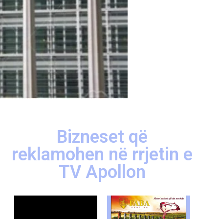
Bizneset që
reklamohen në rrjetin e
TV Apollon