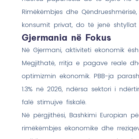
Rimëkëmbjes dhe Qëndrueshmërisë, 
konsumit privat, do të jenë shtyllat k
Gjermania në Fokus
Në Gjermani, aktiviteti ekonomik ësht
Megjithatë, rritja e pagave reale dhe
optimizmin ekonomik. PBB-ja parash
1.3% në 2026, ndërsa sektori i ndër
falë stimujve fiskalë.
Në përgjithësi, Bashkimi Europian p
rimëkëmbjes ekonomike dhe rreziqev