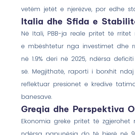
vetëm jetët e njerëzve, por edhe sta
Italia dhe Sfida e Stabilit
Në Itali, PBB-ja reale pritet të rrit
e mbështetur nga investimet dhe rrit
në 1.9% deri në 2025, ndërsa defici
së. Megjithatë, raporti i borxhit ndaj
reflektuar presionet e kredive tati
banesave.
Greqia dhe Perspektiva O
Ekonomia greke pritet të zgjerohet 
ndërsa papunësia do të bjerë në 9%