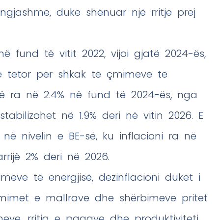
ngjashme, duke shënuar një rritje prej
 në fund të vitit 2022, vijoi gjatë 2024-ës,
 në tetor për shkak të çmimeve të
zonë ra në 2.4% në fund të 2024-ës, nga
tabilizohet në 1.9% deri në vitin 2026. E
në nivelin e BE-së, ku inflacioni ra në
rijë 2% deri në 2026.
meve të energjisë, dezinflacioni duket i
imet e mallrave dhe shërbimeve pritet
eve, rritja e pagave dhe produktiviteti