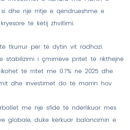
si dhe një rritje e qëndrueshme e
ryesore të këtij zhvillimi.
ë tkurrur për të dytin vit radhazi.
 stabilizimi i çmimeve pritet të rikthejnë
ikohet të rritet me 0.7% në 2025 dhe
timit dhe investimet do të marrin hov
ërballet me një sfidë të ndërlikuar mes
e globale, duke kërkuar balancimin e