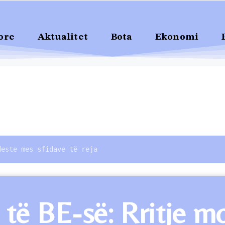
ore
Aktualitet
Bota
Ekonomi
deste mes sfidave të reja
ë BE-së: Rritje mo