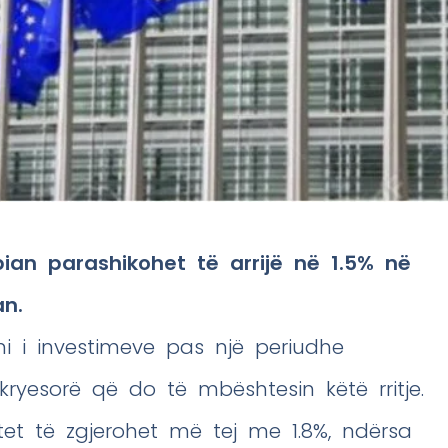
ian parashikohet të arrijë në 1.5% në
an.
mi i investimeve pas një periudhe
 kryesorë që do të mbështesin këtë rritje.
tet të zgjerohet më tej me 1.8%, ndërsa