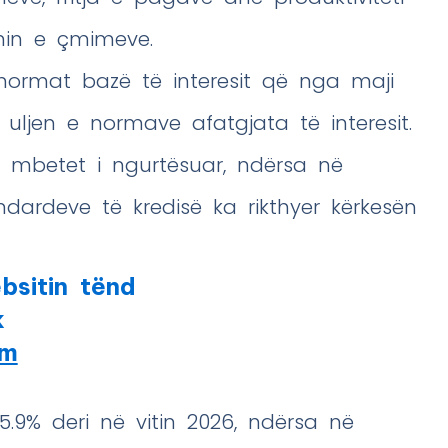
imin e çmimeve.
normat bazë të interesit që nga maji
ljen e normave afatgjata të interesit.
et mbetet i ngurtësuar, ndërsa në
ndardeve të kredisë ka rikthyer kërkesën
bsitin tënd
k
am
5.9% deri në vitin 2026, ndërsa në