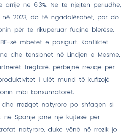
 arrijë në 6.3%. Në të njëjtën periudhë,
ë në 2023, do të ngadalësohet, por do
in për të rikuperuar fuqinë blerëse.
BE-së mbetet e pasigurt. Konfliktet
rainë dhe tensionet në Lindjen e Mesme,
tnerët tregtarë, përbëjnë rreziqe për
 produktivitet i ulët mund të kufizojë
sionin mbi konsumatorët.
 dhe rreziqet natyrore po shfaqen si
t në Spanjë janë një kujtesë për
rofat natyrore, duke vënë në rrezik jo