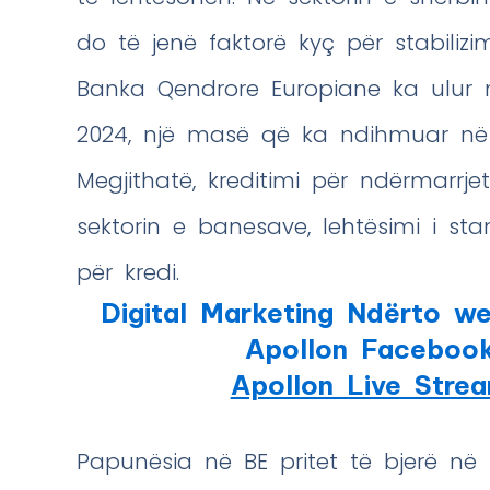
do të jenë faktorë kyç për stabiliz
Banka Qendrore Europiane ka ulur 
2024, një masë që ka ndihmuar në u
Megjithatë, kreditimi për ndërmarrj
sektorin e banesave, lehtësimi i sta
për kredi.
Digital Marketing Ndërto we
Apollon Faceboo
Apollon Live Stre
Papunësia në BE pritet të bjerë në 