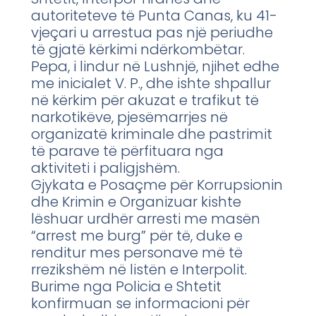
autoriteteve të Punta Canas, ku 41-
vjeçari u arrestua pas një periudhe
të gjatë kërkimi ndërkombëtar.
Pepa, i lindur në Lushnjë, njihet edhe
me inicialet V. P., dhe ishte shpallur
në kërkim për akuzat e trafikut të
narkotikëve, pjesëmarrjes në
organizatë kriminale dhe pastrimit
të parave të përfituara nga
aktiviteti i paligjshëm.
Gjykata e Posaçme për Korrupsionin
dhe Krimin e Organizuar kishte
lëshuar urdhër arresti me masën
“arrest me burg” për të, duke e
renditur mes personave më të
rrezikshëm në listën e Interpolit.
Burime nga Policia e Shtetit
konfirmuan se informacioni për