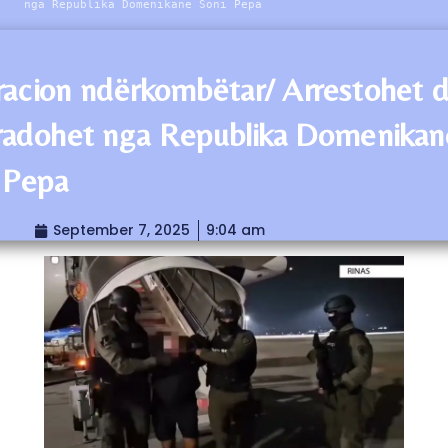
nga Republika Domenikane Soni Pepa
acion ndërkombëtar/ Arrestohet 
radohet nga Republika Domenikan
 Pepa
September 7, 2025
9:04 am