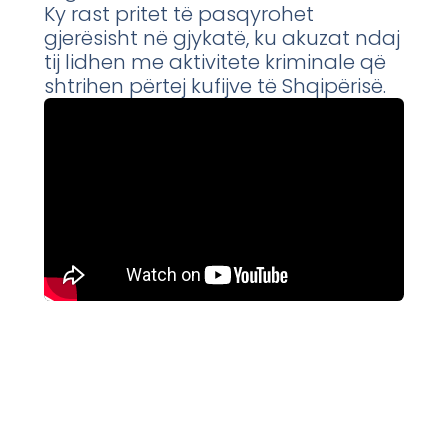
Ky rast pritet të pasqyrohet
gjerësisht në gjykatë, ku akuzat ndaj
tij lidhen me aktivitete kriminale që
shtrihen përtej kufijve të Shqipërisë.