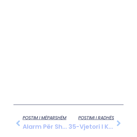
POSTIM I MËPARSHËM
POSTIMI I RADHËS
Alarm Për Shëndetin E Nuredin Dumanit Në QSUT
35-Vjetori I Kushtetutës Së Kaçanikut Shënohet Në Kosovë