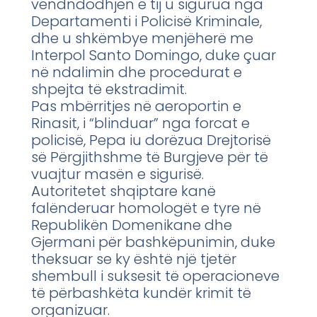
vendndodhjen e tij u sigurua nga
Departamenti i Policisë Kriminale,
dhe u shkëmbye menjëherë me
Interpol Santo Domingo, duke çuar
në ndalimin dhe procedurat e
shpejta të ekstradimit.
Pas mbërritjes në aeroportin e
Rinasit, i “blinduar” nga forcat e
policisë, Pepa iu dorëzua Drejtorisë
së Përgjithshme të Burgjeve për të
vuajtur masën e sigurisë.
Autoritetet shqiptare kanë
falënderuar homologët e tyre në
Republikën Domenikane dhe
Gjermani për bashkëpunimin, duke
theksuar se ky është një tjetër
shembull i suksesit të operacioneve
të përbashkëta kundër krimit të
organizuar.