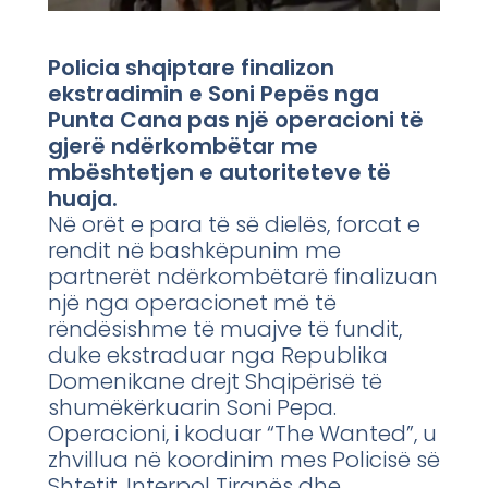
Policia shqiptare finalizon
ekstradimin e Soni Pepës nga
Punta Cana pas një operacioni të
gjerë ndërkombëtar me
mbështetjen e autoriteteve të
huaja.
Në orët e para të së dielës, forcat e
rendit në bashkëpunim me
partnerët ndërkombëtarë finalizuan
një nga operacionet më të
rëndësishme të muajve të fundit,
duke ekstraduar nga Republika
Domenikane drejt Shqipërisë të
shumëkërkuarin Soni Pepa.
Operacioni, i koduar “The Wanted”, u
zhvillua në koordinim mes Policisë së
Shtetit, Interpol Tiranës dhe