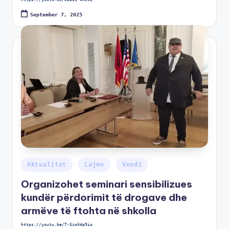
September 7, 2025
Aktualitet
Lajme
Vendi
Organizohet seminari sensibilizues
kundër përdorimit të drogave dhe
armëve të ftohta në shkolla
https://youtu.be/T-GzokWp9io