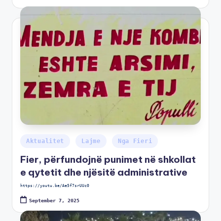
Aktualitet
Lajme
Nga Fieri
Fier, përfundojnë punimet në shkollat
e qytetit dhe njësitë administrative
https://youtu.be/Ae5f7srUUc0
September 7, 2025