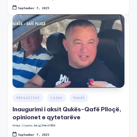
September 7, 2025
Aktualitet
Lajme
Vendi
Inaugurimi i aksit Qukës-Qafë Plloçë,
opinionet e qytetarëve
https://youtu.be/gj24evkYED4
September 7, 2025