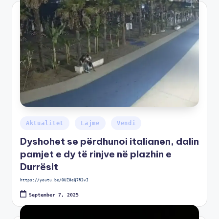
Aktualitet
Lajme
Vendi
Dyshohet se përdhunoi italianen, dalin
pamjet e dy të rinjve në plazhin e
Durrësit
https://youtu.be/OUZ0eQ7R3vI
September 7, 2025