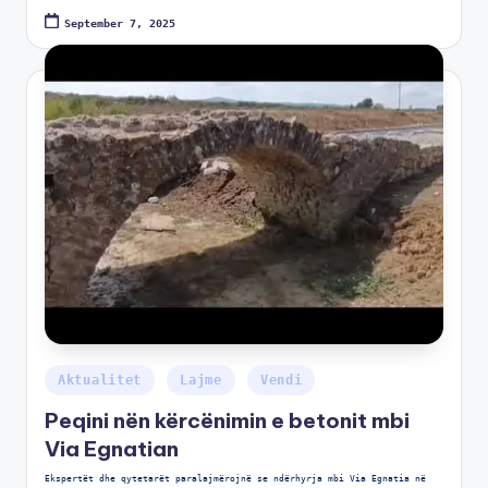
September 7, 2025
Aktualitet
Lajme
Vendi
Peqini nën kërcënimin e betonit mbi
Via Egnatian
Ekspertët dhe qytetarët paralajmërojnë se ndërhyrja mbi Via Egnatia në