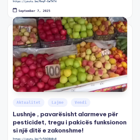
https://youtu.be/RmqF-GaTH74
September 7, 2025
Aktualitet
Lajme
Vendi
Lushnje , pavarësisht alarmeve për
pesticidet, tregu i pakicës funksionon
si një ditë e zakonshme!
https://youtu.be/fzfUW38A8y8