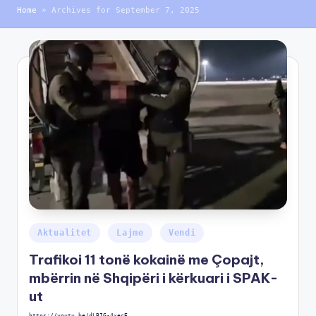
Home
»
Archives for September 7, 2025
Aktualitet
Lajme
Vendi
Trafikoi 11 tonë kokainë me Çopajt,
mbërrin në Shqipëri i kërkuari i SPAK-
ut
https://youtu.be/dLBIG-4xecE