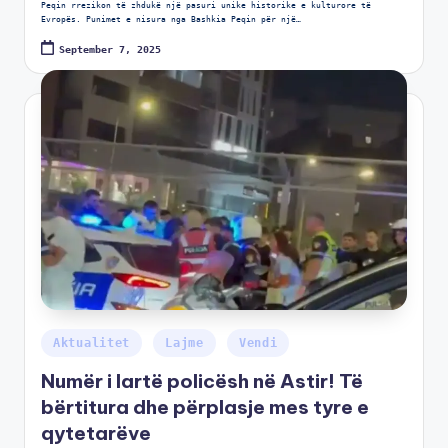
Peqin rrezikon të zhdukë një pasuri unike historike e kulturore të
Evropës. Punimet e nisura nga Bashkia Peqin për një…
September 7, 2025
Aktualitet
Lajme
Vendi
Numër i lartë policësh në Astir! Të
bërtitura dhe përplasje mes tyre e
qytetarëve