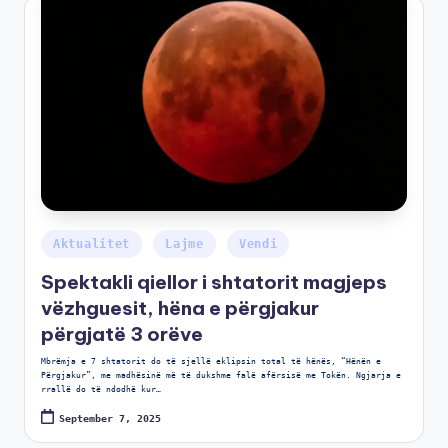
Aktualitet
Lajme
Vendi
Spektakli qiellor i shtatorit magjeps
vëzhguesit, hëna e përgjakur
përgjatë 3 orëve
Mbrëmja e 7 shtatorit do të sjellë eklipsin total të hënës, “Hënën e
Përgjakur”, me madhësinë më të dukshme falë afërsisë me Tokën. Ngjarja e
rrallë do të ndodhë kur…
September 7, 2025