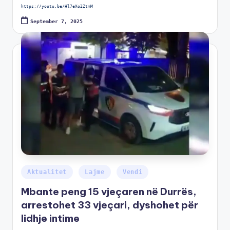
https://youtu.be/Hl7eXo2ZtmM
September 7, 2025
Aktualitet
Lajme
Vendi
Mbante peng 15 vjeçaren në Durrës,
arrestohet 33 vjeçari, dyshohet për
lidhje intime