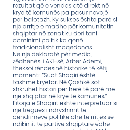
rezultat që e vendos atë direkt në
krye të komunës pa pasur nevojë
për balotazh. Ky sukses është parë si
një arritje e madhe për komunitetin
shqiptar në zonat ku deri tani
dominimi politik ka qenë
tradicionalisht maqedonas.
Në një deklaratë për media,
zëdhënësi i AKI-së, Arbër Ademi,
theksoi rëndësinë historike të këtij
momenti: “Suat Shaqiri është
tashmë kryetar. Në Çashkë sot
shkruhet histori për herë të parë me
një shqiptar në krye të komunës.”
Fitorja e Shaqirit është interpretuar si
një tregues i ndryshimit të
qëndrimeve politike dhe të rritjes së
ndikimit të partive shqiptare edhe