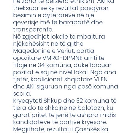
në zona të përziera etnikisht. AKI ka
theksuar se ky rezultat pasqyron
besimin e qytetarëve në një
qeverisje më të barabartë dhe
transparente.
Në zgjedhjet lokale të mbajtura
njëkohësisht në të gjithë
Maqedoninë e Veriut, partia
opozitare VMRO-DPMNE arriti të
fitojë në 34 komuna, duke forcuar
pozitat e saj në nivel lokal. Nga ana
tjetër, koalicionet shqiptare VLEN
dhe AKI siguruan nga pesë komuna
secila.
Kryeqyteti Shkup dhe 32 komuna të
tjera do të shkojnë në balotazh, ku
garat pritet të jenë të ashpra midis
kandidatëve të partive kryesore.
Megjithatë, rezultati i Çashkës ka