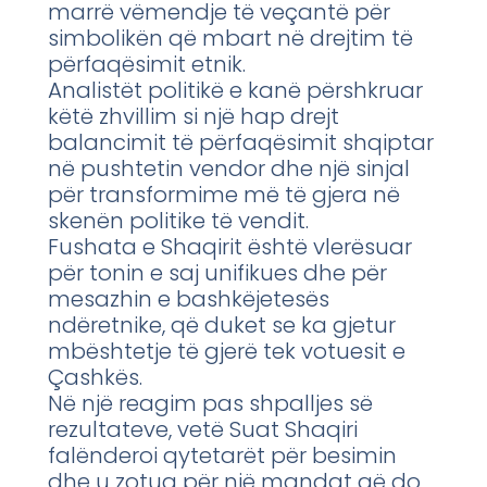
marrë vëmendje të veçantë për
simbolikën që mbart në drejtim të
përfaqësimit etnik.
Analistët politikë e kanë përshkruar
këtë zhvillim si një hap drejt
balancimit të përfaqësimit shqiptar
në pushtetin vendor dhe një sinjal
për transformime më të gjera në
skenën politike të vendit.
Fushata e Shaqirit është vlerësuar
për tonin e saj unifikues dhe për
mesazhin e bashkëjetesës
ndëretnike, që duket se ka gjetur
mbështetje të gjerë tek votuesit e
Çashkës.
Në një reagim pas shpalljes së
rezultateve, vetë Suat Shaqiri
falënderoi qytetarët për besimin
dhe u zotua për një mandat që do