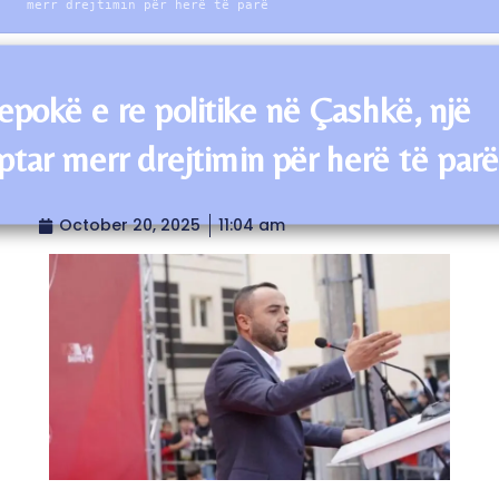
merr drejtimin për herë të parë
epokë e re politike në Çashkë, një
ptar merr drejtimin për herë të par
October 20, 2025
11:04 am