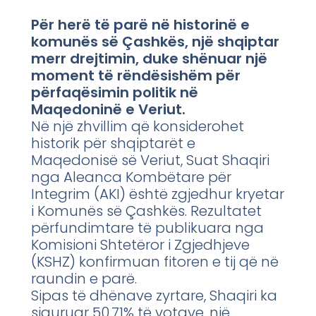
Për herë të parë në historinë e
komunës së Çashkës, një shqiptar
merr drejtimin, duke shënuar një
moment të rëndësishëm për
përfaqësimin politik në
Maqedoninë e Veriut.
Në një zhvillim që konsiderohet
historik për shqiptarët e
Maqedonisë së Veriut, Suat Shaqiri
nga Aleanca Kombëtare për
Integrim (AKI) është zgjedhur kryetar
i Komunës së Çashkës. Rezultatet
përfundimtare të publikuara nga
Komisioni Shtetëror i Zgjedhjeve
(KSHZ) konfirmuan fitoren e tij që në
raundin e parë.
Sipas të dhënave zyrtare, Shaqiri ka
siguruar 50.71% të votave, një