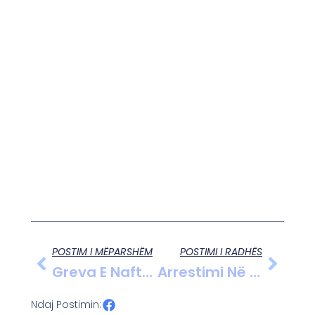
POSTIM I MËPARSHËM
POSTIMI I RADHËS
Greva E Naftëtarëve Në Marinëz Zgjerohet Mes Shqetësimeve Për Shëndetin Dhe Sigurinë
Arrestimi Në Dubai I Altin Sinomatit Trondit Hetimet Italiane Për Krimin Mafioz
Ndaj Postimin: