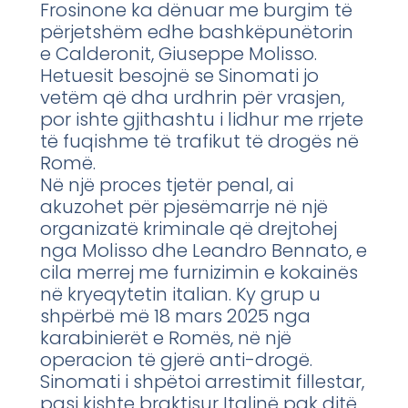
Frosinone ka dënuar me burgim të
përjetshëm edhe bashkëpunëtorin
e Calderonit, Giuseppe Molisso.
Hetuesit besojnë se Sinomati jo
vetëm që dha urdhrin për vrasjen,
por ishte gjithashtu i lidhur me rrjete
të fuqishme të trafikut të drogës në
Romë.
Në një proces tjetër penal, ai
akuzohet për pjesëmarrje në një
organizatë kriminale që drejtohej
nga Molisso dhe Leandro Bennato, e
cila merrej me furnizimin e kokainës
në kryeqytetin italian. Ky grup u
shpërbë më 18 mars 2025 nga
karabinierët e Romës, në një
operacion të gjerë anti-drogë.
Sinomati i shpëtoi arrestimit fillestar,
pasi kishte braktisur Italinë pak ditë