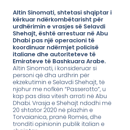
Altin Sinomati, shtetasi shqiptar i
kërkuar ndërkombëtarisht për
urdhërimin e vrasjes së Selavdi
Shehajt, është arrestuar në Abu
Dhabi pas një operacioni të
koordinuar ndërmjet policisë
italiane dhe autoriteteve të
Emirateve të Bashkuara Arabe.
Altin Sinomati, i konsideruar si
personi që dha urdhrin për
ekzekutimin e Selavdi Shehajt, të
njohur me nofkën “Passerotto”, u
kap pas disa vitesh arrati në Abu
Dhabi. Vrasja e Shehajt ndodhi më
20 shtator 2020 në plazhin e
Torvaianica, pranë Romës, dhe
tronditi opinionin publik italian e