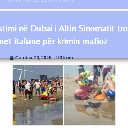
hetimet italiane për krimin mafioz
stimi në Dubai i Altin Sinomatit tro
met italiane për krimin mafioz
October 20, 2025
11:36 am