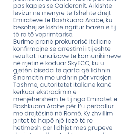
pas kapjes së Calderonit. Ai kishte
lëvizur në mënyrë të fshehtë drejt
Emirateve të Bashkuara Arabe, ku
besohej se kishte ngritur bazën e tij
të re të veprimtarisë.
Burime pranë prokurorisë italiane
konfirmojnë se arrestimi i tij është
rezultat i analizave të komunikimeve
në rrjetin e koduar SkyECC, ku u
gjetën biseda të qarta që lidhnin
Sinomatin me urdhrin për vrasjen.
Tashmë, autoritetet italiane kanë
kërkuar ekstradimin e
menjëhershëm të tij nga Emiratet e
Bashkuara Arabe për t’u përballur
me drejtësinë në Romë. Ky zhvillim
pritet të hapë një fazë të re
hetimesh për lidhjet mes grupeve