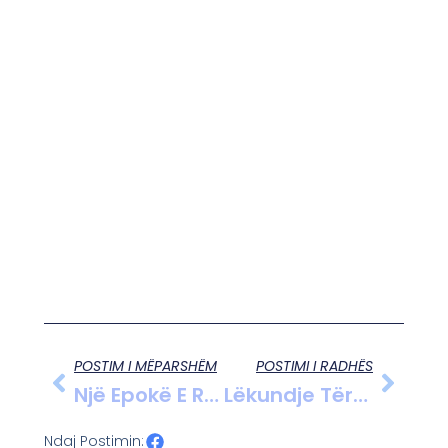
POSTIM I MËPARSHËM
POSTIMI I RADHËS
Një Epokë E Re Politike Në Çashkë, Një Shqiptar Merr Drejtimin Për Herë Të Parë
Lëkundje Tërmeti Në Jug Të Vendit Tronditin Qytetarët Gjatë Natës
Ndaj Postimin: