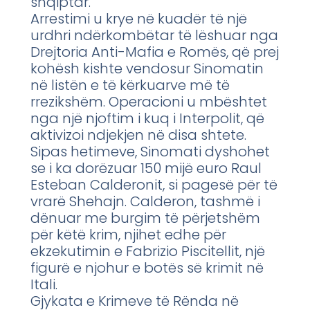
shqiptar.
Arrestimi u krye në kuadër të një
urdhri ndërkombëtar të lëshuar nga
Drejtoria Anti-Mafia e Romës, që prej
kohësh kishte vendosur Sinomatin
në listën e të kërkuarve më të
rrezikshëm. Operacioni u mbështet
nga një njoftim i kuq i Interpolit, që
aktivizoi ndjekjen në disa shtete.
Sipas hetimeve, Sinomati dyshohet
se i ka dorëzuar 150 mijë euro Raul
Esteban Calderonit, si pagesë për të
vrarë Shehajn. Calderon, tashmë i
dënuar me burgim të përjetshëm
për këtë krim, njihet edhe për
ekzekutimin e Fabrizio Piscitellit, një
figurë e njohur e botës së krimit në
Itali.
Gjykata e Krimeve të Rënda në