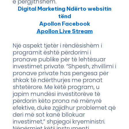
e përgjithshëm.
Digital Marketing Ndërto websitin
tënd
Apollon Facebook
Apollon Live Stream
Një aspekt tjetër i rëndësishëm i
programit është përdorimi i
pronave publike për të lehtësuar
investimet private. “Shpesh, zhvillimi i
pronave private has pengesa për
shkak të ndërthurjes me pronat
shtetërore. Me këtë program, u
japim mundësi investitorëve të
përdorin këto prona në mënyrë
efektive, duke zgjidhur problemet që
deri më sot kanë bllokuar
investimet,” shpjegoi kryeministri.
Nëpërmjet këtij instrumenti,