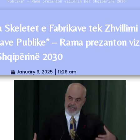
Publike” – Rama prezanton vizionin për Shqipërinë 2030
 Skeletet e Fabrikave tek Zhvillimi 
ave Publike” – Rama prezanton viz
Shqipërinë 2030
January 9, 2025
11:28 am