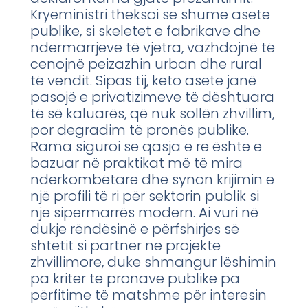
Kryeministri theksoi se shumë asete
publike, si skeletet e fabrikave dhe
ndërmarrjeve të vjetra, vazhdojnë të
cenojnë peizazhin urban dhe rural
të vendit. Sipas tij, këto asete janë
pasojë e privatizimeve të dështuara
të së kaluarës, që nuk sollën zhvillim,
por degradim të pronës publike.
Rama siguroi se qasja e re është e
bazuar në praktikat më të mira
ndërkombëtare dhe synon krijimin e
një profili të ri për sektorin publik si
një sipërmarrës modern. Ai vuri në
dukje rëndësinë e përfshirjes së
shtetit si partner në projekte
zhvillimore, duke shmangur lëshimin
pa kriter të pronave publike pa
përfitime të matshme për interesin