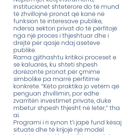
institucionet shtetërore do të mund
të zhvillojnë pronat që kanë në
funksion të interesave publike,
ndërsa sektori privat do të përfitojë
nga një proces i thjeshtuar dhe i
drejtë për qasje ndaj aseteve
publike.
Rama gjithashtu kritikoi proceset e
së kaluarës, ku shteti shpesh
dorëzonte pronat për çmime
simbolike pa marrë përfitime
konkrete. “Këto praktika jo vetëm që
penguan zhvillimin, por edhe
zvarritën investimet private, duke
mbetur shpesh thjesht në letër,” tha
ai.
Programi i ri synon t’i japë fund kësaj
situate dhe të krijojë një model