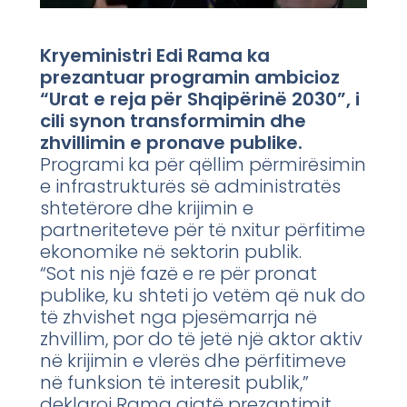
Kryeministri Edi Rama ka
prezantuar programin ambicioz
“Urat e reja për Shqipërinë 2030”, i
cili synon transformimin dhe
zhvillimin e pronave publike.
Programi ka për qëllim përmirësimin
e infrastrukturës së administratës
shtetërore dhe krijimin e
partneriteteve për të nxitur përfitime
ekonomike në sektorin publik.
“Sot nis një fazë e re për pronat
publike, ku shteti jo vetëm që nuk do
të zhvishet nga pjesëmarrja në
zhvillim, por do të jetë një aktor aktiv
në krijimin e vlerës dhe përfitimeve
në funksion të interesit publik,”
deklaroi Rama gjatë prezantimit.