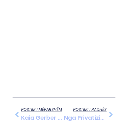
POSTIM I MËPARSHËM
POSTIMI I RADHËS
Kaia Gerber Dhe Austin Butler Ndahen Pas Tre Vitesh Lidhjeje
Nga Privatizimi Në Sipërmarrje: Veliaj Vlerëson Ndikimin E Shtetit Në Zhvillimin E Pronave Publike