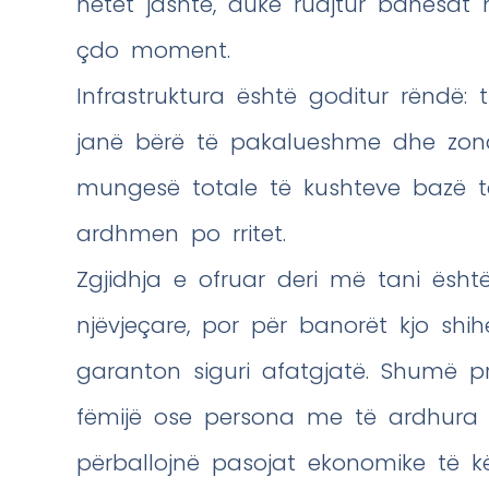
netët jashtë, duke ruajtur banesa
çdo moment.
Infrastruktura është goditur rëndë: 
janë bërë të pakalueshme dhe zona 
mungesë totale të kushteve bazë të
ardhmen po rritet.
Zgjidhja e ofruar deri më tani ësht
njëvjeçare, por për banorët kjo sh
garanton siguri afatgjatë. Shumë p
fëmijë ose persona me të ardhura 
përballojnë pasojat ekonomike të kë