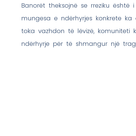
Banorët theksojnë se rreziku është i 
mungesa e ndërhyrjes konkrete ka ç
toka vazhdon të lëvizë, komuniteti
ndërhyrje për të shmangur një tra