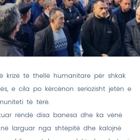
ë krizë të thellë humanitare për shkak
s, e cila po kërcënon seriozisht jetën e
niteti të tërë.
mtuar rëndë disa banesa dhe ka vënë
janë larguar nga shtëpitë dhe kalojnë