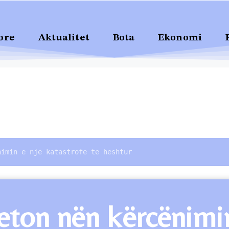
ore
Aktualitet
Bota
Ekonomi
nimin e një katastrofe të heshtur
jeton nën kërcënimin