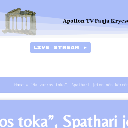
Apollon TV Faqja Kryes
Live Stream ►
Home
»
“Na varros toka”, Spathari jeton nën kërcë
os toka”, Spathari 