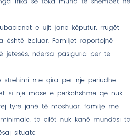
t nga frika se toka mund të shembet në
tubacionet e ujit janë këputur, rrugët
është izoluar. Familjet raportojnë
 jetesës, ndërsa pasiguria për të
ë strehimi me qira për një periudhë
ihet si një masë e përkohshme që nuk
rej tyre janë të moshuar, familje me
minimale, të cilët nuk kanë mundësi të
saj situate.