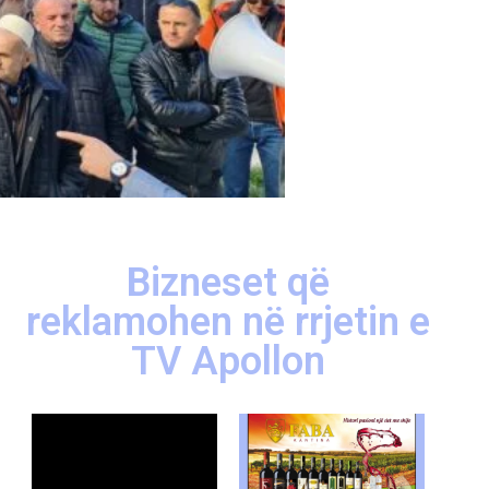
Bizneset që
reklamohen në rrjetin e
TV Apollon