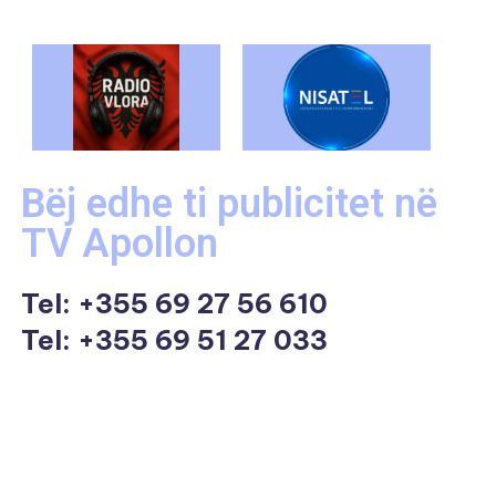
Bëj edhe ti publicitet në
TV Apollon
Tel:
+355 69 27 56 610
Tel: +355 69 51 27 033