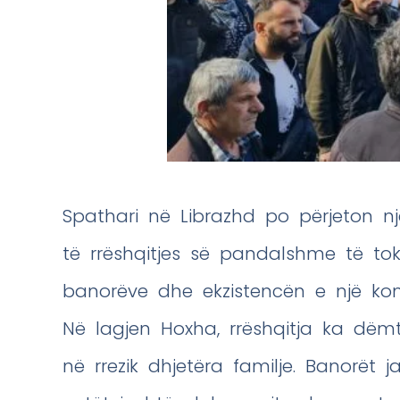
Spathari në Librazhd po përjeton nj
të rrëshqitjes së pandalshme të tokë
banorëve dhe ekzistencën e një komu
Në lagjen Hoxha, rrëshqitja ka dë
në rrezik dhjetëra familje. Banorët 