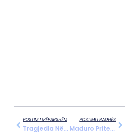
POSTIM I MËPARSHËM
POSTIMI I RADHËS
Tragjedia Në Crans-Montana: Identifikohen Të Gjithë Viktimat, Shumica Adoleshentë
Maduro Pritet Sot Në Gjykatë Në Nju Jork, Këshilli I Sigurimit I OKB-Së Mblidhet Në Seancë Emergjente