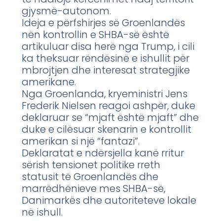
gjysmë-autonom.
Ideja e përfshirjes së Groenlandës
nën kontrollin e SHBA-së është
artikuluar disa herë nga Trump, i cili
ka theksuar rëndësinë e ishullit për
mbrojtjen dhe interesat strategjike
amerikane.
Nga Groenlanda, kryeministri Jens
Frederik Nielsen reagoi ashpër, duke
deklaruar se “mjaft është mjaft” dhe
duke e cilësuar skenarin e kontrollit
amerikan si një “fantazi”.
Deklaratat e ndërsjella kanë rritur
sërish tensionet politike rreth
statusit të Groenlandës dhe
marrëdhënieve mes SHBA-së,
Danimarkës dhe autoriteteve lokale
në ishull.