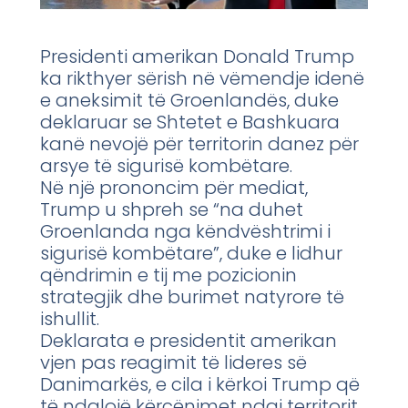
Presidenti amerikan Donald Trump
ka rikthyer sërish në vëmendje idenë
e aneksimit të Groenlandës, duke
deklaruar se Shtetet e Bashkuara
kanë nevojë për territorin danez për
arsye të sigurisë kombëtare.
Në një prononcim për mediat,
Trump u shpreh se “na duhet
Groenlanda nga këndvështrimi i
sigurisë kombëtare”, duke e lidhur
qëndrimin e tij me pozicionin
strategjik dhe burimet natyrore të
ishullit.
Deklarata e presidentit amerikan
vjen pas reagimit të lideres së
Danimarkës, e cila i kërkoi Trump që
të ndalojë kërcënimet ndaj territorit