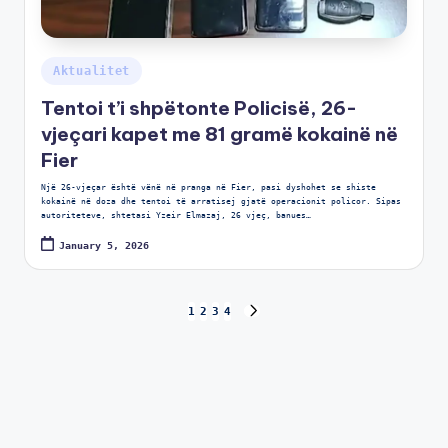
Aktualitet
Tentoi t’i shpëtonte Policisë, 26-
vjeçari kapet me 81 gramë kokainë në
Fier
Një 26-vjeçar është vënë në pranga në Fier, pasi dyshohet se shiste
kokainë në doza dhe tentoi të arratisej gjatë operacionit policor. Sipas
autoriteteve, shtetasi Yzeir Elmazaj, 26 vjeç, banues…
January 5, 2026
1
2
3
4