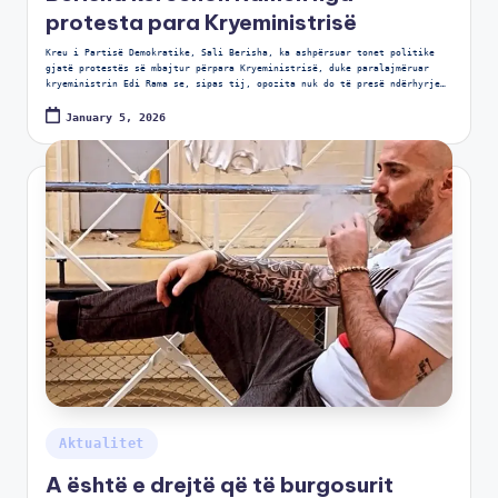
protesta para Kryeministrisë
Kreu i Partisë Demokratike, Sali Berisha, ka ashpërsuar tonet politike
gjatë protestës së mbajtur përpara Kryeministrisë, duke paralajmëruar
kryeministrin Edi Rama se, sipas tij, opozita nuk do të presë ndërhyrje…
January 5, 2026
Aktualitet
A është e drejtë që të burgosurit