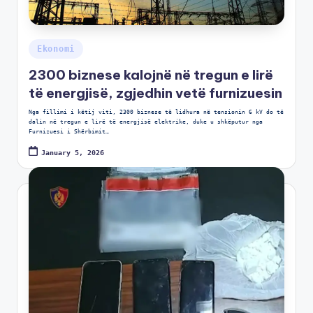
Ekonomi
2300 biznese kalojnë në tregun e lirë
të energjisë, zgjedhin vetë furnizuesin
Nga fillimi i këtij viti, 2300 biznese të lidhura në tensionin 6 kV do të
dalin në tregun e lirë të energjisë elektrike, duke u shkëputur nga
Furnizuesi i Shërbimit…
January 5, 2026