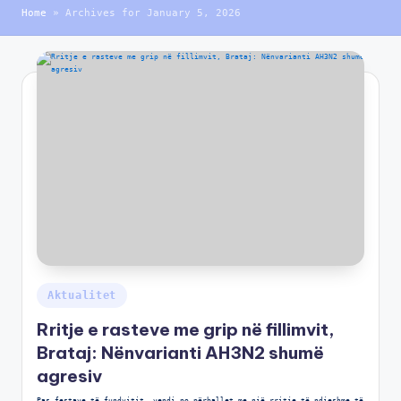
Home
»
Archives for January 5, 2026
Aktualitet
Rritje e rasteve me grip në fillimvit,
Brataj: Nënvarianti AH3N2 shumë
agresiv
Pas festave të fundvitit, vendi po përballet me një rritje të ndjeshme të