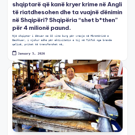
shqiptarë që kanë kryer krime në Angli
të riatdhesohen dhe ta vuajnë dënimin
në Shqipëri? Shqipëria “shet b*then”
për 4 milionë paund.
Një shqiptar i dënuar me 32 vite burg për vrasje në Mbretërinë e
Bashkuar, i njohur edhe për aktivitetin e tij në TikTok nga brenda
qelisë, pritet të transferohet në…
January 5, 2026