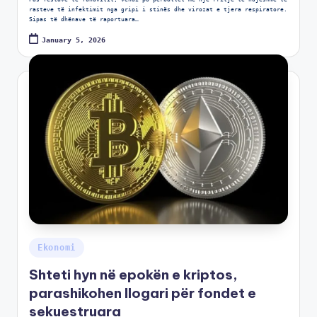
rasteve të infektimit nga gripi i stinës dhe virozat e tjera respiratore.
Sipas të dhënave të raportuara…
January 5, 2026
Ekonomi
Shteti hyn në epokën e kriptos,
parashikohen llogari për fondet e
sekuestruara