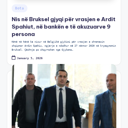
Bota
Nis në Bruksel gjyqi për vrasjen e Ardit
Spahiut, në bankën e të akuzuarve 9
persona
Këtë të hënë ka nisur në Belgjikë gjykimi për vrasjen e shtetasit
shqiptar Ardit Spahiu, ngjarje e ndodhur më 27 nëntor 2020 në kryeqytetin
Bruksel. Çështja po shqyrtohet nga Gjykata…
January 5, 2026