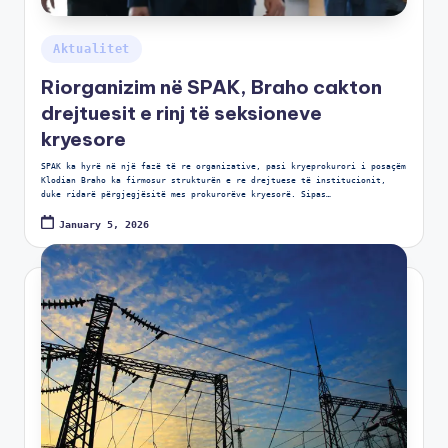
Aktualitet
Riorganizim në SPAK, Braho cakton
drejtuesit e rinj të seksioneve
kryesore
SPAK ka hyrë në një fazë të re organizative, pasi kryeprokurori i posaçëm
Klodian Braho ka firmosur strukturën e re drejtuese të institucionit,
duke ridarë përgjegjësitë mes prokurorëve kryesorë. Sipas…
January 5, 2026