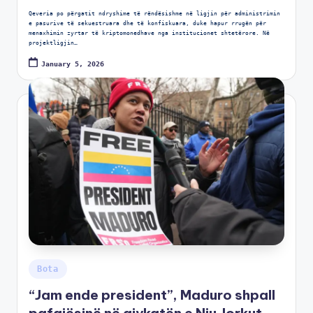
Qeveria po përgatit ndryshime të rëndësishme në ligjin për administrimin
e pasurive të sekuestruara dhe të konfiskuara, duke hapur rrugën për
menaxhimin zyrtar të kriptomonedhave nga institucionet shtetërore. Në
projektligjin…
January 5, 2026
Bota
“Jam ende president”, Maduro shpall
pafajësinë në gjykatën e Nju Jorkut