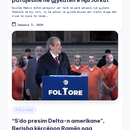
Nicolás Maduro është paraqitur për herë të parë përpara një gjykate
federale në Nju Jork, ku ka mohuar të gjitha akuzat për trafik droge dhe
krime të tjera të rënda,…
January 5, 2026
Politike
“S’do presim Delta-n amerikane”,
Berisha kërcënon Ramën nga