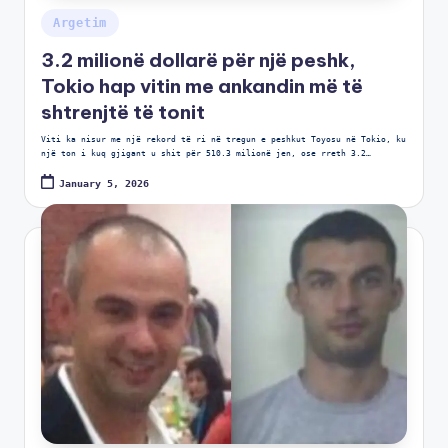
Argetim
3.2 milionë dollarë për një peshk,
Tokio hap vitin me ankandin më të
shtrenjtë të tonit
Viti ka nisur me një rekord të ri në tregun e peshkut Toyosu në Tokio, ku
një ton i kuq gjigant u shit për 510.3 milionë jen, ose rreth 3.2…
January 5, 2026