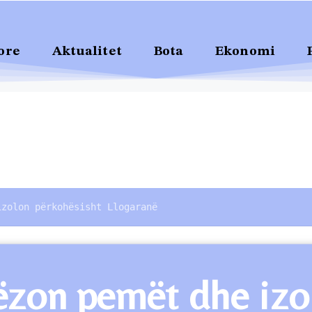
ore
Aktualitet
Bota
Ekonomi
izolon përkohësisht Llogaranë
rëzon pemët dhe iz