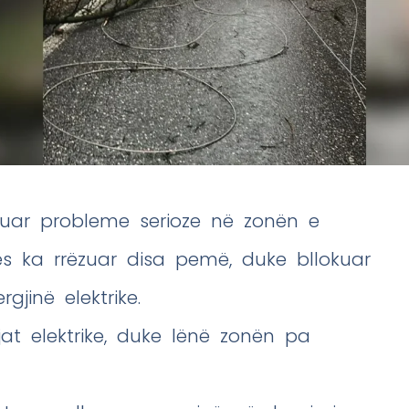
tuar probleme serioze në zonën e
ës ka rrëzuar disa pemë, duke bllokuar
jinë elektrike.
at elektrike, duke lënë zonën pa