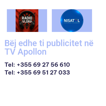
Bëj edhe ti publicitet në
TV Apollon
Tel:
+355 69 27 56 610
Tel: +355 69 51 27 033