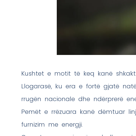
Kushtet e motit të keq kanë shkak
Llogarasë, ku era e fortë gjatë nat
rrugën nacionale dhe ndërprerë energ
Pemët e rrëzuara kanë dëmtuar linj
furnizim me energji.