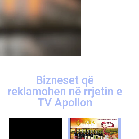
Bizneset që
reklamohen në rrjetin e
TV Apollon