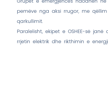
Grupet e emergjencës ndodhen në 
pemëve nga aksi rrugor, me qëllim
qarkullimit.
Paralelisht, ekipet e OSHEE-së jan
rrjetin elektrik dhe rikthimin e ener