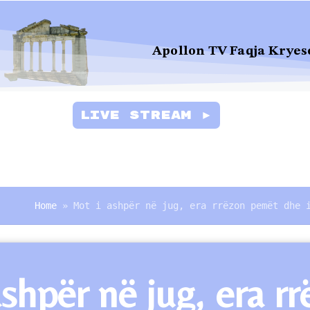
Apollon TV Faqja Kryes
Live Stream ►
Home
»
Mot i ashpër në jug, era rrëzon pemët dhe 
shpër në jug, era r