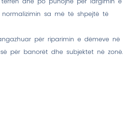
terren dhe po punojnë për largimin e
 normalizimin sa më të shpejtë të
ë angazhuar për riparimin e dëmeve në
gjisë për banorët dhe subjektet në zonë.