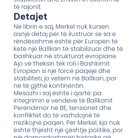
të rajonit.
Detajet
Në librin e saj, Merkel nuk kursen
asnjë detaj për të ilustruar se sa e
rëndësishme është për Europën të
ketë një Ballkan të stabilizuar dhe të
bashkuar në strukturat evropiane.
Ajo vë theksin tek roli i Bashkimit
Evropian si një forcë paqeje dhe
stabiliteti, jo vetëm në Ballkan, por
në të gjithë kontinentin.
Mesazhi i saj është i qartë: pa
integrimin e vendeve të Ballkanit
Perëndimor në BE, tensionet dhe
konfliktet do të vazhdojnë të
rrezikojnë paqen. Për Merkel, kjo nuk
është thjesht një çështje politike, por
një domosdoshmëri historike që