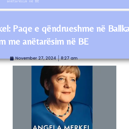
anëtarësim në BE
el: Paqe e qëndrueshme në Ballk
m me anëtarësim në BE
November 27, 2024
8:27 am