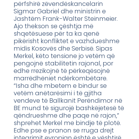
përfshirë zëvendëskancelarin
Sigmar Gabriel dhe ministrin e
Jashtëm Frank-Walter Steinmeier.
Ajo thekson se çështja më
shqetësuese për ta ka qenë
pikërisht konfliktet e vazhdueshme
midis Kosovës dhe Serbisë. Sipas
Merkel, këto tensione jo vetëm që
pengojnë stabilitetin rajonal, por
edhe rrezikojnë të përkeqësojnë
marrëdhëniet ndërkombëtare.
“Isha dhe mbetem e bindur se
vetëm anëtarësimi i të gjitha
vendeve të Ballkanit Perëndimor në
BE mund të sigurojë bashkëjetesë të
qëndrueshme dhe paqe në rajon,”
shprehet Merkel me bindje të plotë.
Edhe pse e pranon se rruga drejt
integrimit evropian është e vështirë