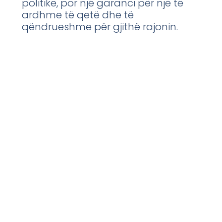
politike, por një garanci për një të
ardhme të qetë dhe të
qëndrueshme për gjithë rajonin.