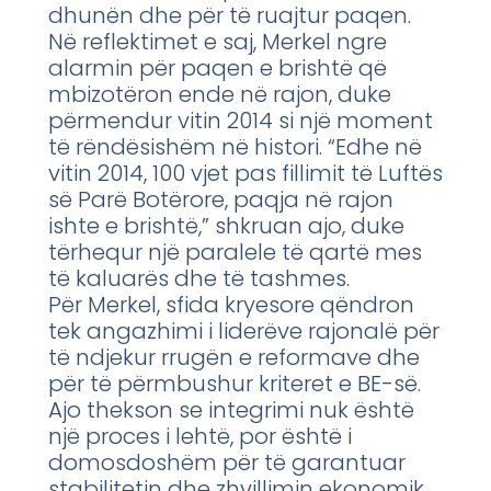
dhunën dhe për të ruajtur paqen.
Në reflektimet e saj, Merkel ngre
alarmin për paqen e brishtë që
mbizotëron ende në rajon, duke
përmendur vitin 2014 si një moment
të rëndësishëm në histori. “Edhe në
vitin 2014, 100 vjet pas fillimit të Luftës
së Parë Botërore, paqja në rajon
ishte e brishtë,” shkruan ajo, duke
tërhequr një paralele të qartë mes
të kaluarës dhe të tashmes.
Për Merkel, sfida kryesore qëndron
tek angazhimi i liderëve rajonalë për
të ndjekur rrugën e reformave dhe
për të përmbushur kriteret e BE-së.
Ajo thekson se integrimi nuk është
një proces i lehtë, por është i
domosdoshëm për të garantuar
stabilitetin dhe zhvillimin ekonomik