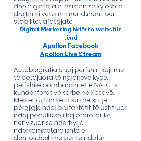
dhe e gjatë, ajo insiston se ky është
drejtimi i vetëm i mundshëm për
stabilitet afatgjatë.
Digital Marketing Ndërto websitin
tënd
Apollon Facebook
Apollon Live Stream
Autobiografia e saj përfshin kujtime
të detajuara të ngjarjeve kyçe,
përfshirë bombardimet e NATO-s
kundër forcave serbe në Kosovë.
Merkel kujton këto sulme si një
përgjigje ndaj brutalitetit të ushtruar
ndaj popullsisë shqiptare, duke
nënvizuar se ndërhyrja
ndërkombëtare ishte e
domosdoshme për të ndalur