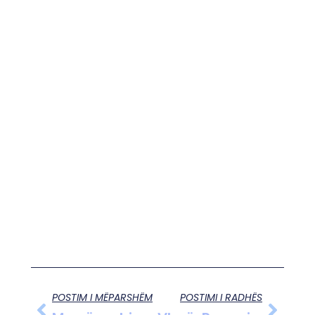
POSTIM I MËPARSHËM
POSTIMI I RADHËS