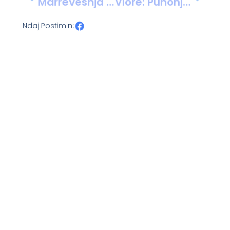
Marrëveshja Për Armëpushim Izrael-Hezbollah: Hamasi Kërkon Të Njëjtën Gjë
Vlorë: Punonjësit E Fasonerisë Në Protestë Për Pagat Dhe Sigurimet E Papaguara
Ndaj Postimin: