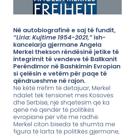
Në autobiografinë e saj të fundit,
“Liria: Kujtime 1954-2021,”
ish-
kancelarja gjermane Angela
Merkel thekson rëndësinë jetike të
integrimit të vendeve të Ballkanit
Perëndimor në Bashkimin Evropian
si çelësin e vetëm për paqe të
qëndrueshme në rajon.
Në këtë rrëfim të detajuar, Merkel
ndalet tek tensionet mes Kosovës
dhe Serbisë, një shqetësim që ka
qenë në qendër të politikës
evropiane për vite me radhë.
Merkel citon biseda të shumta me
figura të larta të politikës gjermane,