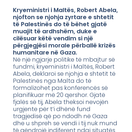
Kryeministri i Maltës, Robert Abela,
njofton se njohja zyrtare e shtetit
të Palestinës do të bëhet gjatë
muajit të ardhshëm, duke e
cilësuar këtë vendim si një
përgjegjësi morale përballë krizës
humanitare në Gaza.
Në një ngjarje politike të mbajtur së
fundmi, kryeministri i Maltës, Robert
Abela, deklaroi se njohja e shtetit të
Palestinës nga Malta do të
formalizohet pas konferencës së
planifikuar më 20 qershor. Gjatë
fjalës së tij, Abela theksoi nevojën
urgjente për t’i dhënë fund
tragjedisë që po ndodh në Gaza
dhe u shpreh se vendi i tij nuk mund
të qëndrojë indiferent ndaj situatës