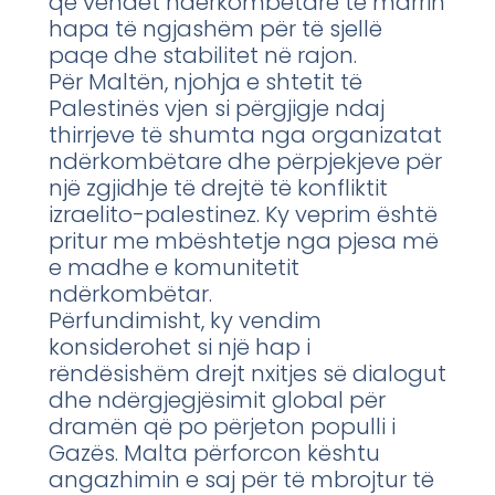
që vendet ndërkombëtare të marrin
hapa të ngjashëm për të sjellë
paqe dhe stabilitet në rajon.
Për Maltën, njohja e shtetit të
Palestinës vjen si përgjigje ndaj
thirrjeve të shumta nga organizatat
ndërkombëtare dhe përpjekjeve për
një zgjidhje të drejtë të konfliktit
izraelito-palestinez. Ky veprim është
pritur me mbështetje nga pjesa më
e madhe e komunitetit
ndërkombëtar.
Përfundimisht, ky vendim
konsiderohet si një hap i
rëndësishëm drejt nxitjes së dialogut
dhe ndërgjegjësimit global për
dramën që po përjeton populli i
Gazës. Malta përforcon kështu
angazhimin e saj për të mbrojtur të