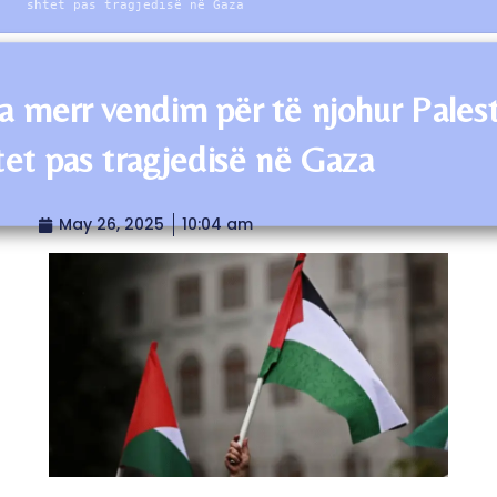
shtet pas tragjedisë në Gaza
a merr vendim për të njohur Pales
htet pas tragjedisë në Gaza
May 26, 2025
10:04 am