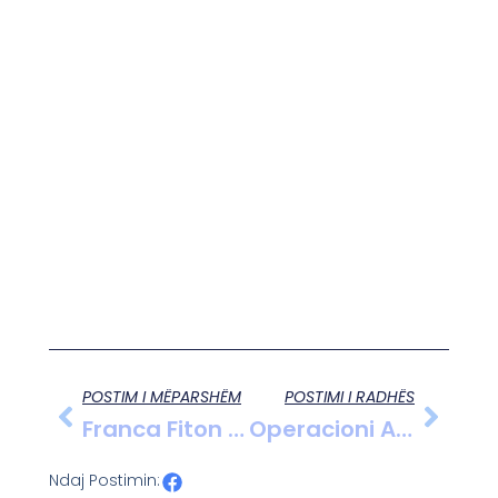
POSTIM I MËPARSHËM
POSTIMI I RADHËS
Franca Fiton Thellë Ndaj Shqipërisë Në Euro U17, Kombëtarja Jonë E Mbyll Pa Pikë Aventurën Në Grup
Operacioni Antikanabis Në Vadhizë Zbulon Laborator Të Fshehtë Të Kultivimit Të Kanabisit
Ndaj Postimin: