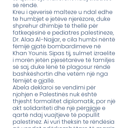
së rëndë.
Kreu i qeverisë malteze u ndal edhe
te humbjet e jetëve njerëzore, duke
shprehur dhimbje të thellë për
fatkeqësinë e pediatres palestineze,
Dr. Alaa Al-Najjar, e cila humbi nëntë
fëmijë gjatë bombardimeve në
Khan Younis. Sipas tij, sulmet izraelite
i morën jetën pjesëtarëve të familjes
së saj, duke lënë të plagosur rëndë
bashkëshortin dhe vetëm një nga
fëmijët e gjallë.
Abela deklaroi se vendimi për
njohjen e Palestinës nuk është
thjesht formalitet diplomatik, por një
akt solidariteti dhe një përgjigje e
qartë ndaj vuajtjeve të popullit
palestinez. Ai vuri theksin te rëndësia