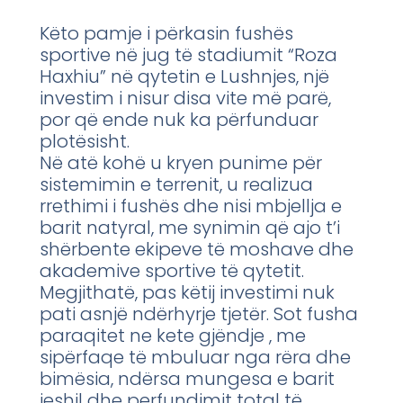
Këto pamje i përkasin fushës
sportive në jug të stadiumit “Roza
Haxhiu” në qytetin e Lushnjes, një
investim i nisur disa vite më parë,
por që ende nuk ka përfunduar
plotësisht.
Në atë kohë u kryen punime për
sistemimin e terrenit, u realizua
rrethimi i fushës dhe nisi mbjellja e
barit natyral, me synimin që ajo t’i
shërbente ekipeve të moshave dhe
akademive sportive të qytetit.
Megjithatë, pas këtij investimi nuk
pati asnjë ndërhyrje tjetër. Sot fusha
paraqitet ne kete gjëndje , me
sipërfaqe të mbuluar nga rëra dhe
bimësia, ndërsa mungesa e barit
jeshil dhe perfundimit total të