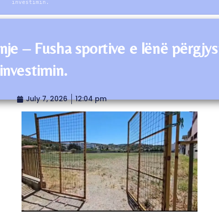
investimin.
nje – Fusha sportive e lënë përgjy
investimin.
July 7, 2026
12:04 pm