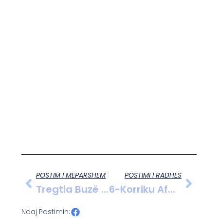
POSTIM I MËPARSHËM
POSTIMI I RADHËS
Tregtia Buzë Asfaltit, Rrezik Në Aksin Lushnjë–Rrogozhinë.
6-Korriku Afati I Fundit I Aplikimeve Për Skemën Kombëtare Të Mbështetjes Në Bujqësi.
Ndaj Postimin: