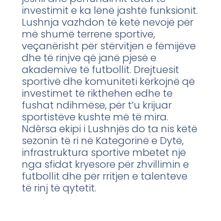
investimit e ka lënë jashtë funksionit.
Lushnja vazhdon të ketë nevojë për
më shumë terrene sportive,
veçanërisht për stërvitjen e fëmijëve
dhe të rinjve që janë pjesë e
akademive të futbollit. Drejtuesit
sportivë dhe komuniteti kërkojnë që
investimet të rikthehen edhe te
fushat ndihmëse, për t’u krijuar
sportistëve kushte më të mira.
Ndêrsa ekipi i Lushnjës do ta nis këtë
sezonin të ri në Kategorinë e Dytë,
infrastruktura sportive mbetet një
nga sfidat kryesore për zhvillimin e
futbollit dhe për rritjen e talenteve
të rinj të qytetit.