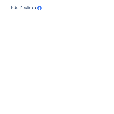
Ndaj Postimin: