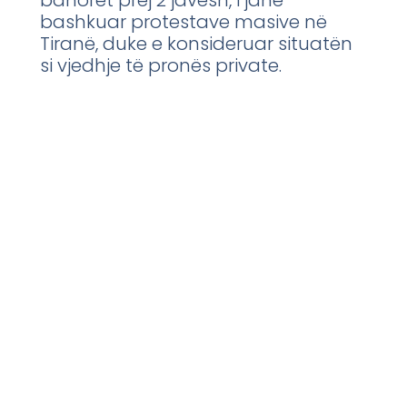
banorët prej 2 javësh, i janë
bashkuar protestave masive në
Tiranë, duke e konsideruar situatën
si vjedhje të pronës private.