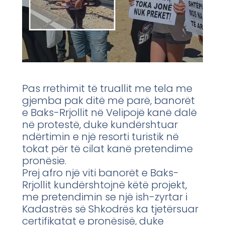
Pas rrethimit të truallit me tela me
gjemba pak ditë më parë, banorët
e Baks-Rrjollit në Velipojë kanë dalë
në protestë, duke kundërshtuar
ndërtimin e një resorti turistik në
tokat për të cilat kanë pretendime
pronësie.
Prej afro një viti banorët e Baks-
Rrjollit kundërshtojnë këtë projekt,
me pretendimin se një ish-zyrtar i
Kadastrës së Shkodrës ka tjetërsuar
certifikatat e pronësisë, duke