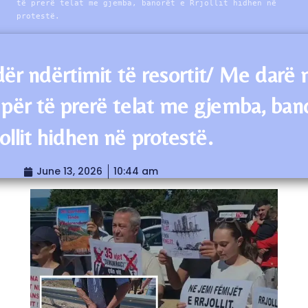
të prerë telat me gjemba, banorët e Rrjollit hidhen në
protestë.
ër ndërtimit të resortit/ Me darë
 për të prerë telat me gjemba, ban
ollit hidhen në protestë.
June 13, 2026
10:44 am