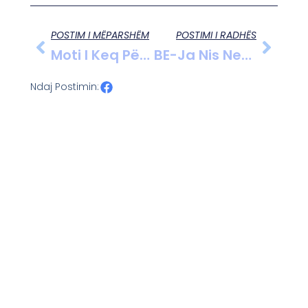
POSTIM I MËPARSHËM
POSTIMI I RADHËS
Moti I Keq Përfshin Greqinë, Stuhi E Shira Të Rrëmbyeshëm Në Vend.
BE-Ja Nis Negociatat E Anëtarësimit Me Ukrainën E Moldavinë.
Ndaj Postimin: