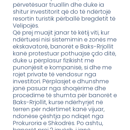
përvetësuar truallin dhe duke ia
shitur investitorit që do të ndërtojë
resortin turistik përballë bregdetit të
Velipojës.
Që prej muajit janar të këtij viti, kur
ndërtuesi nisi sistemimin e zonës me
ekskavatorë, banorët e Baks-Rrjollit
kanë protestuar pothuajse çdo ditë,
duke u përplasur fizikisht me
punonjësit e kompanisë, si dhe me
rojet private të vendosur nga
investitori. Përplasjet e dhunshme
janë pasuar nga shoqërime dhe
procedime të shumta për banorët e
Baks-Rrjollit, kurse ndërhyrjet në
terren për ndërtimet kanë vijuar,
ndonëse çështja po ndiqet nga
Prokuroria e Shkodrës. Po ashtu,