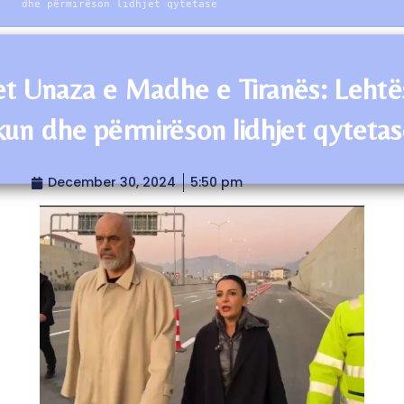
dhe përmirëson lidhjet qytetase
t Unaza e Madhe e Tiranës: Leht
ikun dhe përmirëson lidhjet qyteta
December 30, 2024
5:50 pm