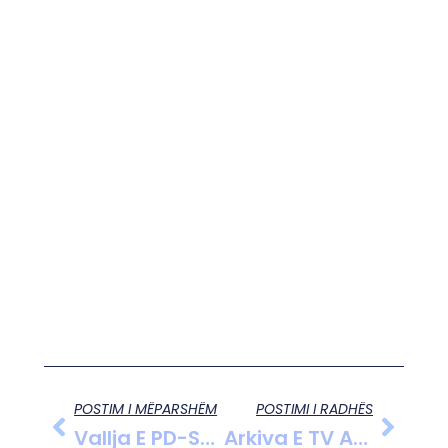
POSTIM I MËPARSHËM
POSTIMI I RADHËS
Vallja E PD-Së Për Berishën: Analistët Kritikojnë Krijimin E Kultit Të Individit
Arkiva E TV Apollon: Udhëtim Në Kosovë, Jeta Pas Luftës Në Shtetin Më Të Ri Të Globit Nga Gazetari Enver Shehu