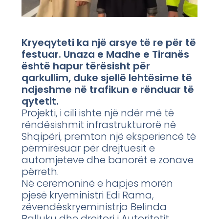
Kryeqyteti ka një arsye të re për të
festuar. Unaza e Madhe e Tiranës
është hapur tërësisht për
qarkullim, duke sjellë lehtësime të
ndjeshme në trafikun e rënduar të
qytetit.
Projekti, i cili ishte një ndër më të
rëndësishmit infrastrukturorë në
Shqipëri, premton një eksperiencë të
përmirësuar për drejtuesit e
automjeteve dhe banorët e zonave
përreth.
Në ceremoninë e hapjes morën
pjesë kryeministri Edi Rama,
zëvendëskryeministrja Belinda
Balluku dhe drejtori i Autoritetit