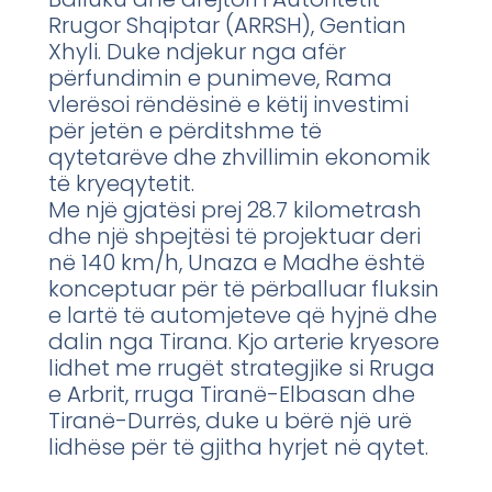
Rrugor Shqiptar (ARRSH), Gentian
Xhyli. Duke ndjekur nga afër
përfundimin e punimeve, Rama
vlerësoi rëndësinë e këtij investimi
për jetën e përditshme të
qytetarëve dhe zhvillimin ekonomik
të kryeqytetit.
Me një gjatësi prej 28.7 kilometrash
dhe një shpejtësi të projektuar deri
në 140 km/h, Unaza e Madhe është
konceptuar për të përballuar fluksin
e lartë të automjeteve që hyjnë dhe
dalin nga Tirana. Kjo arterie kryesore
lidhet me rrugët strategjike si Rruga
e Arbrit, rruga Tiranë-Elbasan dhe
Tiranë-Durrës, duke u bërë një urë
lidhëse për të gjitha hyrjet në qytet.