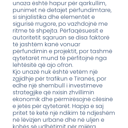
unaza është hapur për qarkullim,
punimet në detajet përfundimtare,
si sinjalistika dhe elementët e
sigurisë rrugore, po vazhdojnë me
ritme të shpejta. Përfaqësuesit e
autoritetit sqaruan se disa faktorë
të jashtëm kanë vonuar
përfundimin e projektit, por tashmë
qytetarët mund të përfitojnë nga
lehtësitë që ajo ofron.
Kjo unazë nuk është vetëm një
zgjidhje për trafikun e Tiranës, por
edhe një shembull i investimeve
strategjike që nxisin zhvillimin
ekonomik dhe përmirësojnë cilësinë
e jetës për qytetarët. Hapja e saj
pritet të ketë një ndikim të ndjeshëm
në lëvizjen urbane dhe në uljen e
kohës së udhëtimit për mijëra