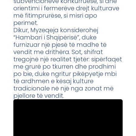
subvencioneve konkurruese, si dhe
orientimi i fermerëve drejt kulturave
më fitimprurëse, si misri apo
perimet.
Dikur, Myzeqeja konsiderohej
“Hambari i Shqipërisë”, duke
furnizuar një pjesë të madhe të
vendit me drithëra. Sot, shifrat
tregojnë një realitet tjetër: sipërfaqet
me grurë po tkurren dhe prodhimi
po bie, duke ngritur pikëpyetje mbi
të ardhmen e kësaj kulture
tradicionale në një nga zonat më
pjellore të vendit.