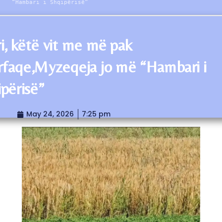
“Hambari i Shqipërisë”
i, këtë vit me më pak
rfaqe,Myzeqeja jo më “Hambari i
përisë”
May 24, 2026
7:25 pm