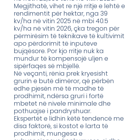
Megjithatë, vihet re një rritje e lehtë e
rendimentit për hektar, nga 39
kv/ha në vitin 2025 në mbi 40.5
kv/ha në vitin 2026, çka tregon për
përmirësim të teknikave të kultivimit
apo përdorimit të inputeve
bujqësore. Por kjo rritje nuk ka
mundur të kompensojë uljen e
sipërfaqes së mbjellë.
Në veçanti, rënia prek kryesisht
grurin e butë dimëror, që përbën
edhe pjesën më të madhe të
prodhimit, ndërsa gruri i fortë
mbetet në nivele minimale dhe
pothuajse i pandryshuar.
Ekspertët e lidhin këtë tendencë me
disa faktorë, si kostot e larta të
prodhimit, mungesa e