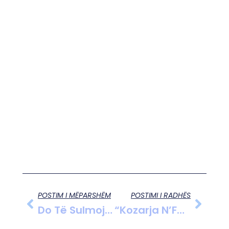
POSTIM I MËPARSHËM
POSTIMI I RADHËS
Do Të Sulmojmë Hezbollahun”/ Ushtria Izraelite Urdhër Evakuimi Në 10 Qytete Në Liban: Largohuni Ose…
“Kozarja N’Festë”