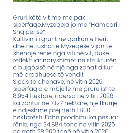
Gruri, këtë vit me më pak
sipërfaqe,Myzeqeja jo më “Hambari i
Shqipërisë”
Kultivimi i grurit në qarkun e Fierit
dhe në fushat e Myzeqesë vijon të
shënojë rënie nga viti në vit, duke
reflektuar ndryshimet në strukturën
e bujqësisë në një nga zonat dikur
më prodhuese të vendit.
Sipas të dhënave, në vitin 2025
sipërfaqja e mbjellë me grurë ishte
8,954 hektarë, ndërsa në vitin 2026
ka zbritur në 7,127 hektarë, një tkurrje
e ndjeshme prej rreth 1,800
hektarësh. Edhe prodhimi ka pësuar
rënie, nga 34,884 tonë në vitin 2025
në rreth 28,900 tonë në vitin 2026.