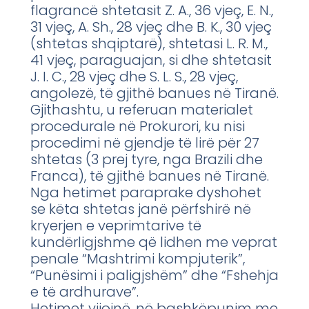
flagrancë shtetasit Z. A., 36 vjeç, E. N.,
31 vjeç, A. Sh., 28 vjeç dhe B. K., 30 vjeç
(shtetas shqiptarë), shtetasi L. R. M.,
41 vjeç, paraguajan, si dhe shtetasit
J. I. C., 28 vjeç dhe S. L. S., 28 vjeç,
angolezë, të gjithë banues në Tiranë.
Gjithashtu, u referuan materialet
procedurale në Prokurori, ku nisi
procedimi në gjendje të lirë për 27
shtetas (3 prej tyre, nga Brazili dhe
Franca), të gjithë banues në Tiranë.
Nga hetimet paraprake dyshohet
se këta shtetas janë përfshirë në
kryerjen e veprimtarive të
kundërligjshme që lidhen me veprat
penale “Mashtrimi kompjuterik”,
“Punësimi i paligjshëm” dhe “Fshehja
e të ardhurave”.
Hetimet vijojnë, në bashkëpunim me