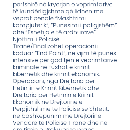
përfshirë në kryerjen e veprimtarive
të kundërligjshme që lidhen me
veprat penale “Mashtrimi
kompjuterik”, “Punësimi i paligjshëm”
dhe “Fshehja e të ardhurave”.
Njoftimi i Policisë
Tiranë/Finalizohet operacioni i
koduar “End Point”, në vijim të punës
intensive për goditjen e veprimtarive
kriminale në fushat e krimit
kibernetik dhe krimit ekonomik.
Operacioni, nga Drejtoria për
Hetimin e Krimit Kibernetik dhe
Drejtoria për Hetimin e Krimit
Ekonomik në Drejtorinë e
Përgjithshme të Policisë së Shtetit,
në bashkëpunim me Drejtorinë
Vendore të Policisë Tiranë dhe në
drejtimin e Prokurorisë pranë