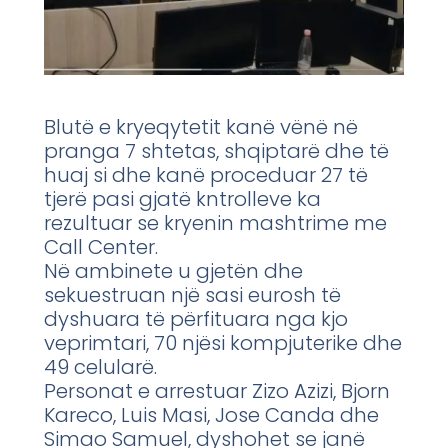
Blutë e kryeqytetit kanë vënë në
pranga 7 shtetas, shqiptarë dhe të
huaj si dhe kanë proceduar 27 të
tjerë pasi gjatë kntrolleve ka
rezultuar se kryenin mashtrime me
Call Center.
Në ambinete u gjetën dhe
sekuestruan një sasi eurosh të
dyshuara të përfituara nga kjo
veprimtari, 70 njësi kompjuterike dhe
49 celularë.
Personat e arrestuar Zizo Azizi, Bjorn
Kareco, Luis Masi, Jose Canda dhe
Simao Samuel, dyshohet se janë