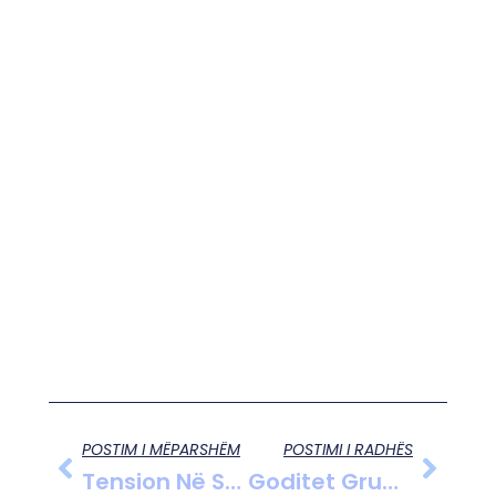
POSTIM I MËPARSHËM
POSTIMI I RADHËS
Tension Në Samitin E G7 Në Evian, Përplasje Mes Trump Dhe Melonit
Goditet Grupi Që Kryente Mashtrime Me Call Center/ Arrrestohen 7 Shtetas Shqiptarë Dhe Të Huaj, Procedohen 27 Të Tjerë.