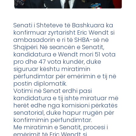
Senati i Shteteve të Bashkuara ka
konfirmuar zyrtarisht Eric Wendt si
ambasadorin e ri të SHBA-së në
Shqipëri. Në seancën e Senatit,
kandidatura e Wendt mori 51 vota
pro dhe 47 vota kundër, duke
siguruar kështu miratimin
përfundimtar për emërimin e tij në
postin diplomatik.
Votimi në Senat erdhi pasi
kandidatura e tij ishte miratuar më
herët edhe nga komisioni përkatës
senatorial, duke hapur rrugën për
konfirmimin përfundimtar.
Me miratimin e Senatit, procesi i
emërimit të Eric Wendt si