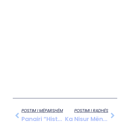
POSTIM I MËPARSHËM
POSTIMI I RADHËS
Panairi “Histori Dhe Traditë” Në Karbunarë Të Vogël !
Ka Nisur Mëngjesin E Sotëm Procesi I Votimit Në Kuadër Të Referendumit Të Organizuar Nga Partia Demokratike E Shqipërisë