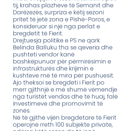
tij, krahas plazheve të Semanit dhe
Darëzezës, surpriza e këtij sezoni
pritet të jetë zona e Pishë-Poros, e
konsideruar si një nga perlat e
bregdetit të Fierit.
Drejtuesja politike e PS ne qark
Belinda Balluku tha se qeveria dhe
pushteti vendor kanë
bashkëpunuar për përmirësimin e
infrastrukturës dhe krijimin e
kushteve më të mira për pushuesit.
Ajo theksoi se bregdeti i Fierit po
merr gjithnjë e më shumë vëmendje
nga turistët vendas dhe të huaj, falë
investimeve dhe promovimit të
zonës.
Në të gjithë vijën bregdetare të Fierit
operojnë rreth 100 subjekte private,