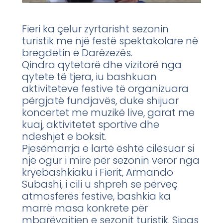
Fieri ka çelur zyrtarisht sezonin
turistik me një festë spektakolare në
bregdetin e Darëzezës.
Qindra qytetarë dhe vizitorë nga
qytete të tjera, iu bashkuan
aktiviteteve festive të organizuara
përgjatë fundjavës, duke shijuar
koncertet me muzikë live, garat me
kuaj, aktivitetet sportive dhe
ndeshjet e boksit.
Pjesëmarrja e lartë është cilësuar si
një ogur i mire për sezonin veror nga
kryebashkiaku i Fierit, Armando
Subashi, i cili u shpreh se përveç
atmosferës festive, bashkia ka
marrë masa konkrete për
mbarëvajtjen e sezonit turistik. Sipas