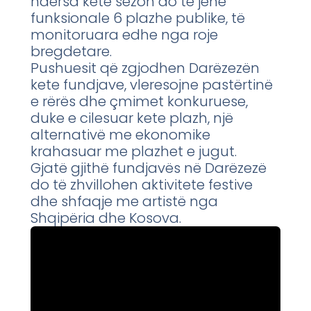
ndërsa këtë sezon do të jenë
funksionale 6 plazhe publike, të
monitoruara edhe nga roje
bregdetare.
Pushuesit që zgjodhen Darëzezën
kete fundjave, vleresojne pastërtinë
e rërës dhe çmimet konkuruese,
duke e cilesuar kete plazh, një
alternativë me ekonomike
krahasuar me plazhet e jugut.
Gjatë gjithë fundjavës në Darëzezë
do të zhvillohen aktivitete festive
dhe shfaqje me artistë nga
Shqipëria dhe Kosova.